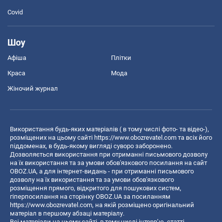
Covid
Шоу
Афіша
Плітки
Краса
Мода
Жіночий журнал
Використання будь-яких матеріалів ( в тому числі фото- та відео-),
розміщених на цьому сайті
https://www.obozrevatel.com
та всіх його
піддоменах, в будь-якому вигляді суворо заборонено.
Дозволяється використання при отриманні письмового дозволу
на їх використання та за умови обов'язкового посилання на сайт
OBOZ.UA, а для інтернет-видань - при отриманні письмового
дозволу на їх використання та за умови обов'язкового
розміщення прямого, відкритого для пошукових систем,
гіперпосилання на сторінку OBOZ.UA за посиланням
https://www.obozrevatel.com
, на якій розміщено оригінальний
матеріал в першому абзаці матеріалу.
Всі матеріали на цьому сайті, в тому числі інтерв’ю, статті,