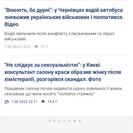
"Воюють, бо дурні": у Чернівцях водій автобуса
зневажив українських військових і поплатився.
Відео
Водія звільнили після конфлікту з пасажирами та образ
військових
9,1 т.
7.08.2026 15:47
"Не слідкує за сексуальністю": у Києві
консультант салону краси образив жінку після
хімієтерапії, розгорівся скандал. Фото
Працівник салону почав надавати оцінку зовнішності жінки,
сказавши, що вона носить "чоловічу стрижку"
16,4 т.
7.08.2026 22:11