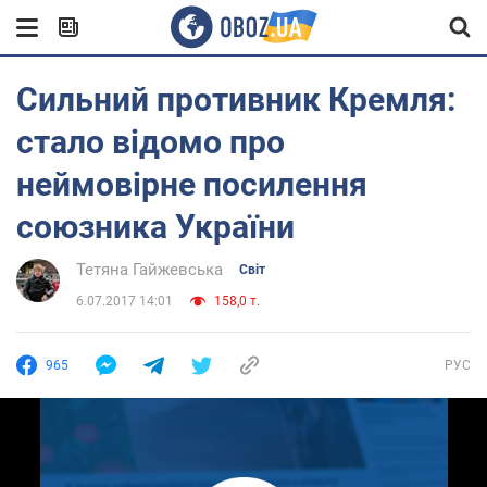
Сильний противник Кремля:
стало відомо про
неймовірне посилення
союзника України
Тетяна Гайжевська
Світ
6.07.2017 14:01
158,0 т.
965
РУС