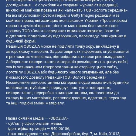
дослідження – є службовими творами журналістів редакції,
виключні майнові права на які належать ТОВ «Золота середина».
На всі опубліковані фотоматеріали Getty Images редакція має
майнові права, які захищаються законом України «Про авторські
права та суміжні права», ніхто не має права без письмового
дозволу ТОВ «Золота середина» їх використовувати, вони не
підлягають подальшому відтворенню, перекладу, поширенню в
будь-якій формі.
Редакція OBOZ.UA може не поділяти точку зору, викладену в
авторському матеріалі. За достовірність інформації, опублікованої
в рекламних матеріалах, відповідальність несе рекламодавець.
Заборонено використання матеріалів розміщених на цьому сайті,
хоч із зазначенням гіперпосилання на сторінку цього сайту,
логотипу OBOZ.UA або будь-якого іншого згадування, але без
письмового дозволу Редакції/ТОВ «Золота середина»
Незаконним використанням матеріалів буде вважатися: будь-яке
копiювання, публiкацiя, передрук, наступне поширення,
використання, переробка з використанням, включенням до
складу інших матеріалів, розповсюдження, адаптація, переклад
та інші подібні зміни матеріалу.
Назва онлайн медіа — «OBOZ.UA»
- суб'єкт у сфері онлайн медіа;
- ідентифікатор медіа — R40-06156;
- поштова адреса — вул. Деревообробна, буд. 7, м. Київ, 01013;