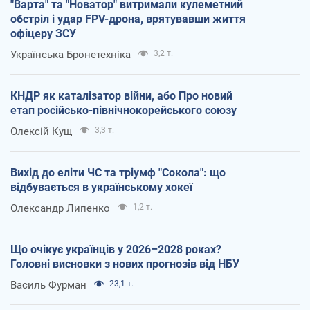
"Варта" та "Новатор" витримали кулеметний
обстріл і удар FPV-дрона, врятувавши життя
офіцеру ЗСУ
Українська Бронетехніка
3,2 т.
КНДР як каталізатор війни, або Про новий
етап російсько-північнокорейського союзу
Олексій Кущ
3,3 т.
Вихід до еліти ЧС та тріумф "Сокола": що
відбувається в українському хокеї
Олександр Липенко
1,2 т.
Що очікує українців у 2026–2028 роках?
Головні висновки з нових прогнозів від НБУ
Василь Фурман
23,1 т.