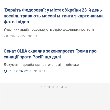
"Верніть Федорова": у містах України 23-й день
поспіль тривають масові мітинги з картонками.
Фото і відео
Учасники акцій продовжують серію щоденних протестів
2,5 т.
7.08.2026 22:22
Сенат США схвалив законопроєкт Грема про
санкції проти Росії: що далі
Документ передбачає нові економічні обмеження
5,2 т.
7.08.2026 22:38