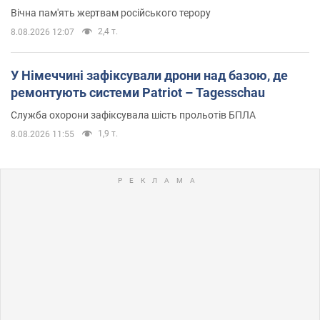
Вічна пам'ять жертвам російського терору
2,4 т.
8.08.2026 12:07
У Німеччині зафіксували дрони над базою, де
ремонтують системи Patriot – Tagesschau
Служба охорони зафіксувала шість прольотів БПЛА
1,9 т.
8.08.2026 11:55