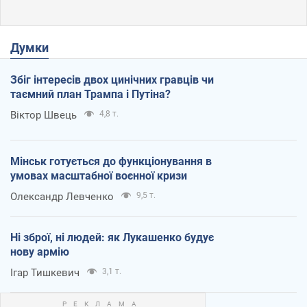
Думки
Збіг інтересів двох цинічних гравців чи
таємний план Трампа і Путіна?
Віктор Швець
4,8 т.
Мінськ готується до функціонування в
умовах масштабної воєнної кризи
Олександр Левченко
9,5 т.
Ні зброї, ні людей: як Лукашенко будує
нову армію
Ігар Тишкевич
3,1 т.