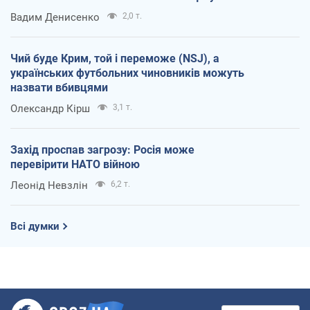
Вадим Денисенко
2,0 т.
Чий буде Крим, той і переможе (NSJ), а
українських футбольних чиновників можуть
назвати вбивцями
Олександр Кірш
3,1 т.
Захід проспав загрозу: Росія може
перевірити НАТО війною
Леонід Невзлін
6,2 т.
Всі думки