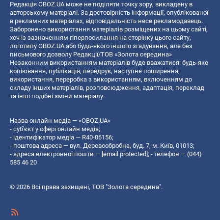
Редакція OBOZ.UA може не поділяти точку зору, викладену в
авторському матеріалі. За достовірність інформації, опублікованої
в рекламних матеріалах, відповідальність несе рекламодавець.
Заборонено використання матеріалів розміщених на цьому сайті,
хоч із зазначенням гіперпосилання на сторінку цього сайту,
логотипу OBOZ.UA або будь-якого іншого згадування, але без
письмового дозволу Редакції/ТОВ «Золота середина»
Незаконним використанням матеріалів буде вважатися: будь-яке
копiювання, публiкацiя, передрук, наступне поширення,
використання, переробка з використанням, включенням до
складу інших матеріалів, розповсюдження, адаптація, переклад
та інші подібні зміни матеріалу.
Назва онлайн медіа — «OBOZ.UA»
- суб'єкт у сфері онлайн медіа;
- ідентифікатор медіа — R40-06156;
- поштова адреса — вул. Деревообробна, буд. 7, м. Київ, 01013;
- адреса електронної пошти —
[email protected]
; - телефон — (044)
585 46 20
© 2026 Всі права захищені, ТОВ "Золота середина".