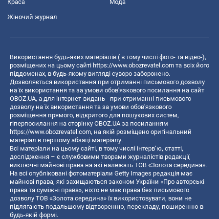
Краса
Мода
Жіночий журнал
Використання будь-яких матеріалів ( в тому числі фото- та відео-),
розміщених на цьому сайті
https://www.obozrevatel.com
та всіх його
піддоменах, в будь-якому вигляді суворо заборонено.
Дозволяється використання при отриманні письмового дозволу
на їх використання та за умови обов'язкового посилання на сайт
OBOZ.UA, а для інтернет-видань - при отриманні письмового
дозволу на їх використання та за умови обов'язкового
розміщення прямого, відкритого для пошукових систем,
гіперпосилання на сторінку OBOZ.UA за посиланням
https://www.obozrevatel.com
, на якій розміщено оригінальний
матеріал в першому абзаці матеріалу.
Всі матеріали на цьому сайті, в тому числі інтерв’ю, статті,
дослідження – є службовими творами журналістів редакції,
виключні майнові права на які належать ТОВ «Золота середина».
На всі опубліковані фотоматеріали Getty Images редакція має
майнові права, які захищаються законом України «Про авторські
права та суміжні права», ніхто не має права без письмового
дозволу ТОВ «Золота середина» їх використовувати, вони не
підлягають подальшому відтворенню, перекладу, поширенню в
будь-якій формі.