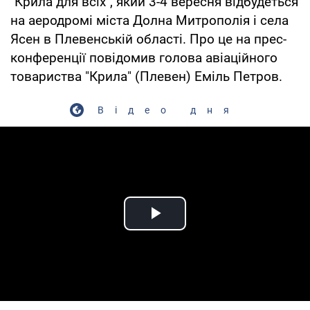
"Крила для всіх", який 3-4 вересня відбудеться
на аеродромі міста Долна Митрополія і села
Ясен в Плевенській області. Про це на прес-
конференції повідомив голова авіаційного
товариства "Крила" (Плевен) Еміль Петров.
Відео дня
Play Video