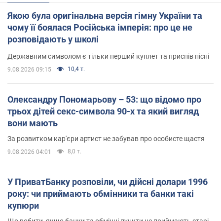
Якою була оригінальна версія гімну України та
чому її боялася Російська імперія: про це не
розповідають у школі
Державним символом є тільки перший куплет та приспів пісні
10,4 т.
9.08.2026 09:15
Олександру Пономарьову – 53: що відомо про
трьох дітей секс-символа 90-х та який вигляд
вони мають
За розвитком кар'єри артист не забував про особисте щастя
8,0 т.
9.08.2026 04:01
У ПриватБанку розповіли, чи дійсні долари 1996
року: чи приймають обмінники та банки такі
купюри
Що робити, якщо банки та обмінні пункти не приймають старі