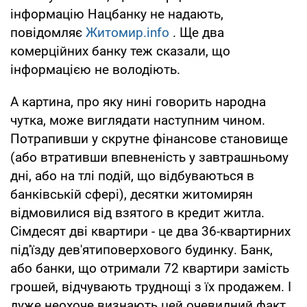
інформацію Нацбанку не надають,
повідомляє
Житомир.info
. Ще два
комерційних банку теж сказали, що
інформацією не володіють.
А картина, про яку нині говорить народна
чутка, може виглядати наступним чином.
Потрапивши у скрутне фінансове становище
(або втративши впевненість у завтрашньому
дні, або на тлі подій, що відбуваються в
банківській сфері), десятки житомирян
відмовилися від взятого в кредит житла.
Сімдесят дві квартири - це два 36-квартирних
під'їзду дев'ятиповерхового будинку. Банк,
або банки, що отримали 72 квартири замість
грошей, відчувають труднощі з їх продажем. І
дуже неохоче визнають цей очевидний факт.