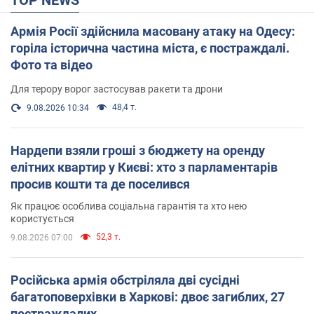
Армія Росії здійснила масовану атаку на Одесу:
горіла історична частина міста, є постраждалі.
Фото та відео
Для терору ворог застосував ракети та дрони
48,4 т.
9.08.2026 10:34
Нардепи взяли гроші з бюджету на оренду
елітних квартир у Києві: хто з парламентарів
просив кошти та де поселився
Як працює особлива соціальна гарантія та хто нею
користується
52,3 т.
9.08.2026 07:00
Російська армія обстріляла дві сусідні
багатоповерхівки в Харкові: двоє загиблих, 27
постраждалих