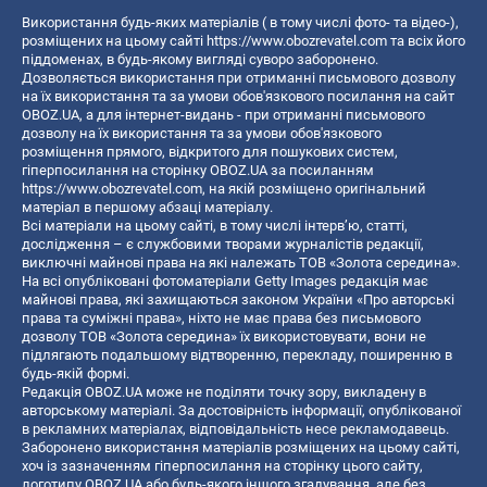
Використання будь-яких матеріалів ( в тому числі фото- та відео-),
розміщених на цьому сайті
https://www.obozrevatel.com
та всіх його
піддоменах, в будь-якому вигляді суворо заборонено.
Дозволяється використання при отриманні письмового дозволу
на їх використання та за умови обов'язкового посилання на сайт
OBOZ.UA, а для інтернет-видань - при отриманні письмового
дозволу на їх використання та за умови обов'язкового
розміщення прямого, відкритого для пошукових систем,
гіперпосилання на сторінку OBOZ.UA за посиланням
https://www.obozrevatel.com
, на якій розміщено оригінальний
матеріал в першому абзаці матеріалу.
Всі матеріали на цьому сайті, в тому числі інтерв’ю, статті,
дослідження – є службовими творами журналістів редакції,
виключні майнові права на які належать ТОВ «Золота середина».
На всі опубліковані фотоматеріали Getty Images редакція має
майнові права, які захищаються законом України «Про авторські
права та суміжні права», ніхто не має права без письмового
дозволу ТОВ «Золота середина» їх використовувати, вони не
підлягають подальшому відтворенню, перекладу, поширенню в
будь-якій формі.
Редакція OBOZ.UA може не поділяти точку зору, викладену в
авторському матеріалі. За достовірність інформації, опублікованої
в рекламних матеріалах, відповідальність несе рекламодавець.
Заборонено використання матеріалів розміщених на цьому сайті,
хоч із зазначенням гіперпосилання на сторінку цього сайту,
логотипу OBOZ.UA або будь-якого іншого згадування, але без