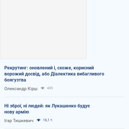
Рекрутинг: оновлений і, схоже, корисний
ворожий досвід, або Діалектика вибагливого
боягузтва
Олександр Кірш
489
Ні зброї, ні людей: як Лукашенко будує
нову армію
Ігар Тишкевич
16,1 т.