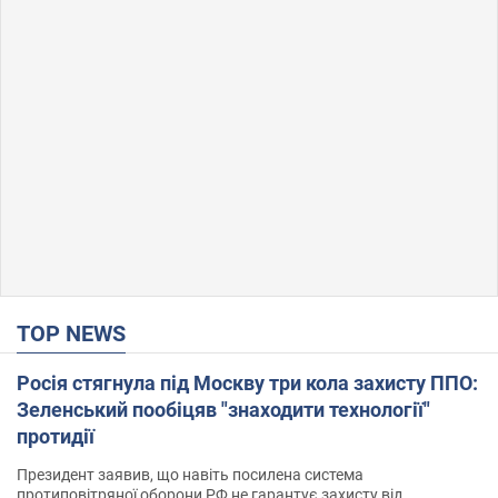
TOP NEWS
Росія стягнула під Москву три кола захисту ППО:
Зеленський пообіцяв "знаходити технології"
протидії
Президент заявив, що навіть посилена система
протиповітряної оборони РФ не гарантує захисту від