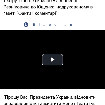
театру. Про це сказано у зверненні
Резніковича до Ющенка, надрукованому в
газеті "Факти і коментарі".
Відео дня
Play Video
"Прошу Вас, Президента України, відновити
справедливість і захистити мене і Театр ім.