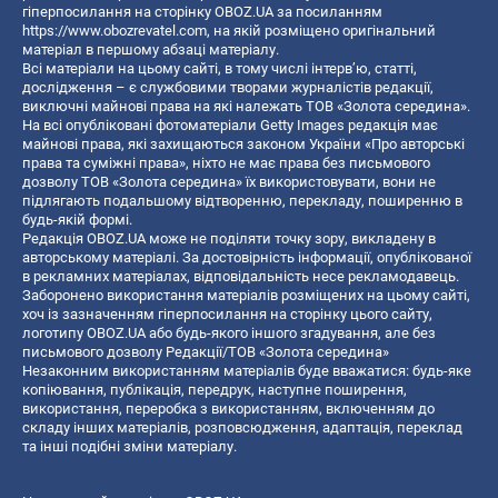
гіперпосилання на сторінку OBOZ.UA за посиланням
https://www.obozrevatel.com
, на якій розміщено оригінальний
матеріал в першому абзаці матеріалу.
Всі матеріали на цьому сайті, в тому числі інтерв’ю, статті,
дослідження – є службовими творами журналістів редакції,
виключні майнові права на які належать ТОВ «Золота середина».
На всі опубліковані фотоматеріали Getty Images редакція має
майнові права, які захищаються законом України «Про авторські
права та суміжні права», ніхто не має права без письмового
дозволу ТОВ «Золота середина» їх використовувати, вони не
підлягають подальшому відтворенню, перекладу, поширенню в
будь-якій формі.
Редакція OBOZ.UA може не поділяти точку зору, викладену в
авторському матеріалі. За достовірність інформації, опублікованої
в рекламних матеріалах, відповідальність несе рекламодавець.
Заборонено використання матеріалів розміщених на цьому сайті,
хоч із зазначенням гіперпосилання на сторінку цього сайту,
логотипу OBOZ.UA або будь-якого іншого згадування, але без
письмового дозволу Редакції/ТОВ «Золота середина»
Незаконним використанням матеріалів буде вважатися: будь-яке
копiювання, публiкацiя, передрук, наступне поширення,
використання, переробка з використанням, включенням до
складу інших матеріалів, розповсюдження, адаптація, переклад
та інші подібні зміни матеріалу.