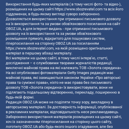
Використання будь-яких матеріалів ( в тому числі фото- та відео-),
розміщених на цьому сайті
https://www.obozrevatel.com
та всіх його
піддоменах, в будь-якому вигляді суворо заборонено.
Дозволяється використання при отриманні письмового дозволу
на їх використання та за умови обов'язкового посилання на сайт
OBOZ.UA, а для інтернет-видань - при отриманні письмового
дозволу на їх використання та за умови обов'язкового
розміщення прямого, відкритого для пошукових систем,
гіперпосилання на сторінку OBOZ.UA за посиланням
https://www.obozrevatel.com
, на якій розміщено оригінальний
матеріал в першому абзаці матеріалу.
Всі матеріали на цьому сайті, в тому числі інтерв’ю, статті,
дослідження – є службовими творами журналістів редакції,
виключні майнові права на які належать ТОВ «Золота середина».
На всі опубліковані фотоматеріали Getty Images редакція має
майнові права, які захищаються законом України «Про авторські
права та суміжні права», ніхто не має права без письмового
дозволу ТОВ «Золота середина» їх використовувати, вони не
підлягають подальшому відтворенню, перекладу, поширенню в
будь-якій формі.
Редакція OBOZ.UA може не поділяти точку зору, викладену в
авторському матеріалі. За достовірність інформації, опублікованої
в рекламних матеріалах, відповідальність несе рекламодавець.
Заборонено використання матеріалів розміщених на цьому сайті,
хоч із зазначенням гіперпосилання на сторінку цього сайту,
логотипу OBOZ.UA або будь-якого іншого згадування, але без