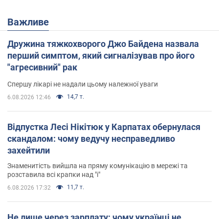
Важливе
Дружина тяжкохворого Джо Байдена назвала
перший симптом, який сигналізував про його
"агресивний" рак
Спершу лікарі не надали цьому належної уваги
14,7 т.
6.08.2026 12:46
Відпустка Лесі Нікітюк у Карпатах обернулася
скандалом: чому ведучу несправедливо
захейтили
Знаменитість вийшла на пряму комунікацію в мережі та
розставила всі крапки над "і"
11,7 т.
6.08.2026 17:32
Не лише через зарплату: чому українці не