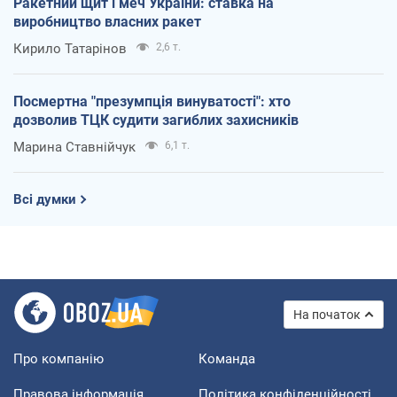
Ракетний щит і меч України: ставка на
виробництво власних ракет
Кирило Татарінов
2,6 т.
Посмертна "презумпція винуватості": хто
дозволив ТЦК судити загиблих захисників
Марина Ставнійчук
6,1 т.
Всі думки
На початок
Про компанію
Команда
Правова інформація
Політика конфіденційності