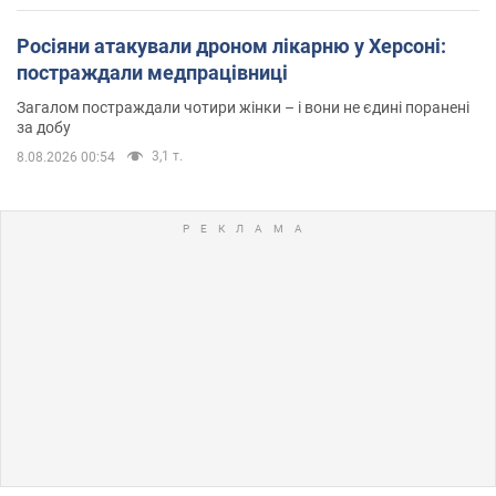
Росіяни атакували дроном лікарню у Херсоні:
постраждали медпрацівниці
Загалом постраждали чотири жінки – і вони не єдині поранені
за добу
3,1 т.
8.08.2026 00:54