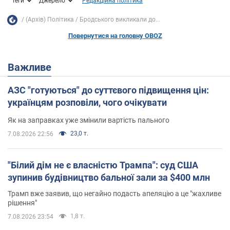
Теги
Джерело
Редакційна політика
(Архів) Політика
Бродського викликали до...
Повернутися на головну OBOZ
Важливе
АЗС "готуються" до суттєвого підвищення цін:
українцям розповіли, чого очікувати
Як на заправках уже змінили вартість пального
23,0 т.
7.08.2026 22:56
"Білий дім не є власністю Трампа": суд США
зупинив будівництво бальної зали за $400 млн
Трамп вже заявив, що негайно подасть апеляцію а це "жахливе
рішення"
1,8 т.
7.08.2026 23:54