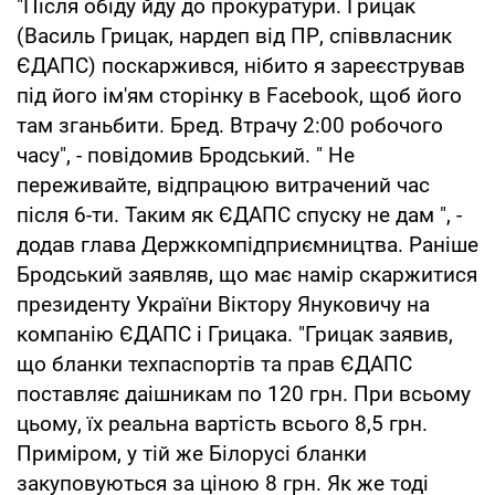
"Після обіду йду до прокуратури. Грицак
(Василь Грицак, нардеп від ПР, співвласник
ЄДАПС) поскаржився, нібито я зареєстрував
під його ім'ям сторінку в Facebook, щоб його
там зганьбити. Бред. Втрачу 2:00 робочого
часу", - повідомив Бродський. " Не
переживайте, відпрацюю витрачений час
після 6-ти. Таким як ЄДАПС спуску не дам ", -
додав глава Держкомпідприємництва. Раніше
Бродський заявляв, що має намір скаржитися
президенту України Віктору Януковичу на
компанію ЄДАПС і Грицака. "Грицак заявив,
що бланки техпаспортів та прав ЄДАПС
поставляє даішникам по 120 грн. При всьому
цьому, їх реальна вартість всього 8,5 грн.
Приміром, у тій же Білорусі бланки
закуповуються за ціною 8 грн. Як же тоді