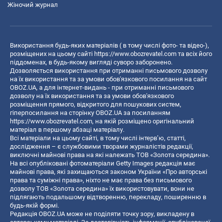
Жіночий журнал
Використання будь-яких матеріалів ( в тому числі фото- та відео-),
розміщених на цьому сайті
https://www.obozrevatel.com
та всіх його
піддоменах, в будь-якому вигляді суворо заборонено.
Дозволяється використання при отриманні письмового дозволу
на їх використання та за умови обов'язкового посилання на сайт
OBOZ.UA, а для інтернет-видань - при отриманні письмового
дозволу на їх використання та за умови обов'язкового
розміщення прямого, відкритого для пошукових систем,
гіперпосилання на сторінку OBOZ.UA за посиланням
https://www.obozrevatel.com
, на якій розміщено оригінальний
матеріал в першому абзаці матеріалу.
Всі матеріали на цьому сайті, в тому числі інтерв’ю, статті,
дослідження – є службовими творами журналістів редакції,
виключні майнові права на які належать ТОВ «Золота середина».
На всі опубліковані фотоматеріали Getty Images редакція має
майнові права, які захищаються законом України «Про авторські
права та суміжні права», ніхто не має права без письмового
дозволу ТОВ «Золота середина» їх використовувати, вони не
підлягають подальшому відтворенню, перекладу, поширенню в
будь-якій формі.
Редакція OBOZ.UA може не поділяти точку зору, викладену в