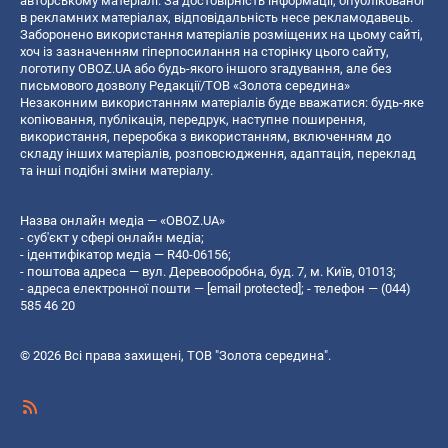
авторському матеріалі. За достовірність інформації, опублікованої
в рекламних матеріалах, відповідальність несе рекламодавець.
Заборонено використання матеріалів розміщених на цьому сайті,
хоч із зазначенням гіперпосилання на сторінку цього сайту,
логотипу OBOZ.UA або будь-якого іншого згадування, але без
письмового дозволу Редакції/ТОВ «Золота середина»
Незаконним використанням матеріалів буде вважатися: будь-яке
копiювання, публiкацiя, передрук, наступне поширення,
використання, переробка з використанням, включенням до
складу інших матеріалів, розповсюдження, адаптація, переклад
та інші подібні зміни матеріалу.
Назва онлайн медіа — «OBOZ.UA»
- суб'єкт у сфері онлайн медіа;
- ідентифікатор медіа — R40-06156;
- поштова адреса — вул. Деревообробна, буд. 7, м. Київ, 01013;
- адреса електронної пошти —
[email protected]
; - телефон — (044)
585 46 20
© 2026 Всі права захищені, ТОВ "Золота середина".