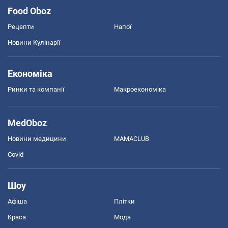
Food Oboz
Рецепти
Напої
Новини Кулінарії
Економіка
Ринки та компанії
Макроекономіка
MedOboz
Новини медицини
MAMACLUB
Covid
Шоу
Афіша
Плітки
Краса
Мода