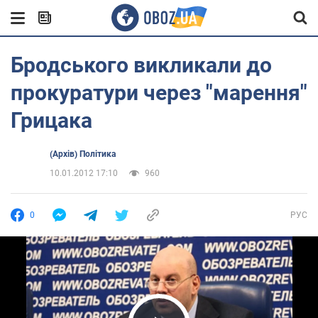
Бродського викликали до
прокуратури через "марення"
Грицака
(Архів) Політика
10.01.2012 17:10
960
0
РУС