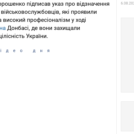
орошенко підписав указ про відзначення
6.08.20
військовослужбовців, які проявили
та високий професіоналізм у ході
 на
Донбасі, де вони захищали
цілісність України.
ідео дня