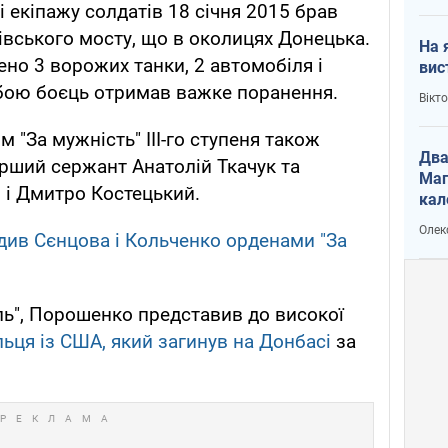
 екіпажу солдатів 18 січня 2015 брав
лівського мосту, що в околицях Донецька.
На 
ено 3 ворожих танки, 2 автомобіля і
вис
 бою боєць отримав важке поранення.
Вікт
"За мужність" III-го ступеня також
Два
рший сержант Анатолій Ткачук та
Маг
р і Дмитро Костецький.
кал
Олек
ив Сєнцова і Кольченко орденами "За
ь", Порошенко представив до високої
ьця із США, який загинув на Донбасі
за