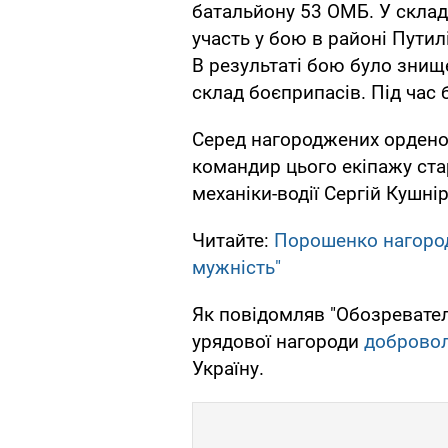
батальйону 53 ОМБ. У складі
участь у бою в районі Пути
В результаті бою було знищ
склад боєприпасів. Під час
Серед нагороджених орденом 
командир цього екіпажу ста
механіки-водії Сергій Кушні
Читайте:
Порошенко нагород
мужність"
Як повідомляв "Обозревател
урядової нагороди
добровол
Україну.