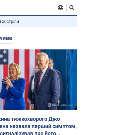
і обстріли
ливе
ина тяжкохворого Джо
ена назвала перший симптом,
 сигналізував про його