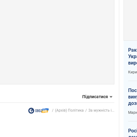
Рак
Укр
вир
рак
Кири
Пос
вин
Підписатися
доз
заг
(Архів) Політика
За мужність і...
Мари
Рос