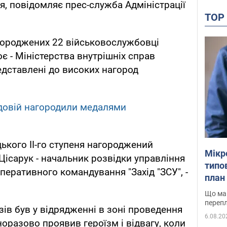
я, повідомляє прес-служба Адміністрації
TO
городжених 22 військовослужбовці
є - Міністерства внутрішніх справ
едставлені до високих нагород
едовій нагородили медалями
кого II-го ступеня нагороджений
Мікр
ісарук - начальник розвідки управління
типов
оперативного командування "Захід "ЗСУ", -
план 
Що маю
перепл
ів був у відрядженні в зоні проведення
6.08.20
оразово проявив героїзм і відвагу, коли