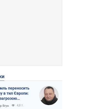
ки
мль переносить
ну в тил Європи:
 загрозою
тична логістика
4,8 т.
ор Ягун