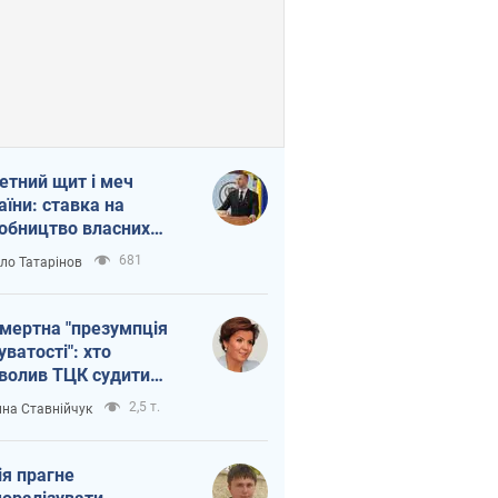
етний щит і меч
аїни: ставка на
обництво власних
ет
681
ло Татарінов
мертна "презумпція
уватості": хто
волив ТЦК судити
иблих захисників
2,5 т.
на Ставнійчук
ія прагне