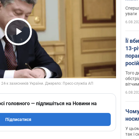
"агр
Спершу
уваги
6.08.20
Play Video
Її вб
13-рі
пора
росій
Сумщ
Того д
обстрі
вітчим
6.08.20
сі головного — підпишіться на Новини на
Чому
носи
Підписатися
У цьом
так і 