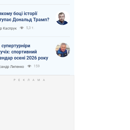
якому боці історії
тупає Дональд Трамп?
5,3 т.
ор Каспрук
 супертурніри
учіх: спортивний
ендар осені 2026 року
159
сандр Липенко