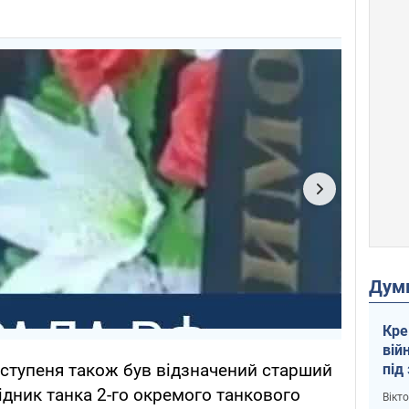
Дум
Кре
вій
о ступеня також був відзначений старший
під
кри
ідник танка 2-го окремого танкового
Вікт