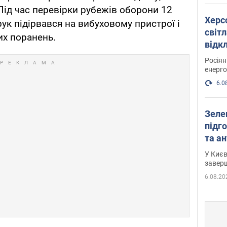
 Під час перевірки рубежів оборони 12
Херс
ук підірвався на вибуховому пристрої і
світл
их поранень.
відк
енер
Росія
енерго
6.0
Зеле
підго
та антибалістичної програми
FREY
У Києв
завер
6.08.20