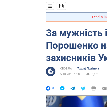
Герої вій
За мужність і
Порошенко н
захисників У
OBOZ.UA
(Архів) Політика
5.10.2015 16:03
5,1 т.
0