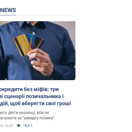
P NEWS
окредити без міфів: три
і сценарії позичальника і
дій, щоб вберегти свої гроші
ть діяти українці, аби не
ачувати за "швидку позику"
18,3 т.
26 16:00