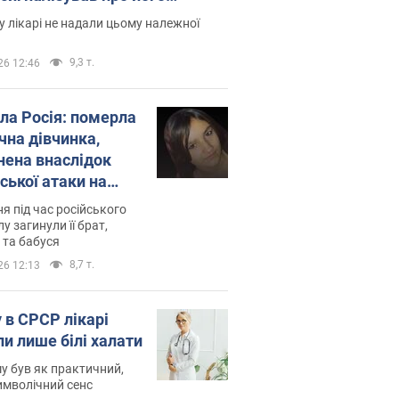
есивний" рак
 лікарі не надали цьому належної
9,3 т.
26 12:46
ила Росія: померла
чна дівчинка,
нена внаслідок
ської атаки на
ину. Фото
ня під час російського
лу загинули її брат,
 та бабуся
8,7 т.
26 12:13
 в СРСР лікарі
ли лише білі халати
у був як практичний,
символічний сенс