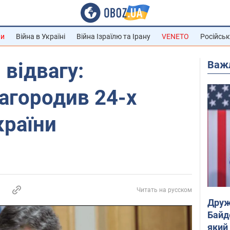
ни
Війна в Україні
Війна Ізраїлю та Ірану
VENETO
Російськ
Важ
 відвагу:
агородив 24-х
країни
Читать на русском
Друж
Байд
який