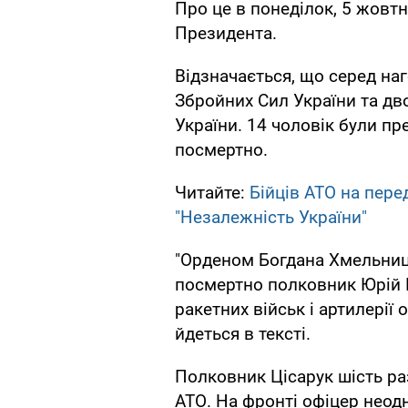
Про це в понеділок, 5 жовтн
Президента.
Відзначається, що серед на
Збройних Сил України та дво
України. 14 чоловік були пр
посмертно.
Читайте:
Бійців АТО на пер
"Незалежність України"
"Орденом Богдана Хмельниць
посмертно полковник Юрій Ц
ракетних військ і артилерії 
йдеться в тексті.
Полковник Цісарук шість раз
АТО. На фронті офіцер неодн