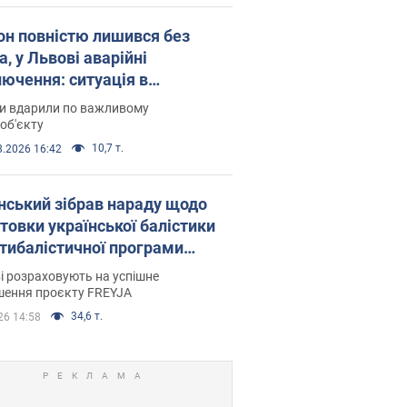
он повністю лишився без
а, у Львові аварійні
лючення: ситуація в
госистемі 6 серпня
ни вдарили по важливому
об'єкту
10,7 т.
8.2026 16:42
нський зібрав нараду щодо
товки української балістики
JA: які рішення готуються
і розраховують на успішне
шення проєкту FREYJA
34,6 т.
26 14:58