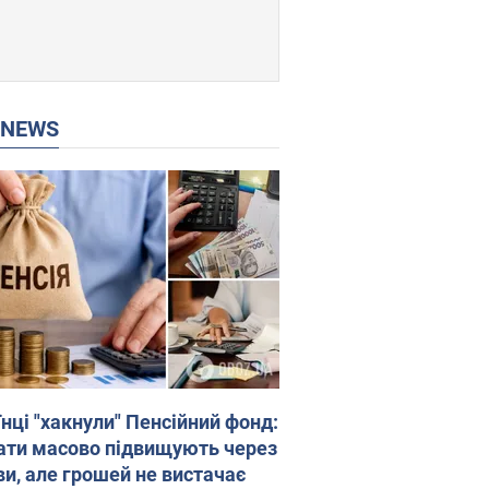
P NEWS
нці "хакнули" Пенсійний фонд:
ати масово підвищують через
ви, але грошей не вистачає