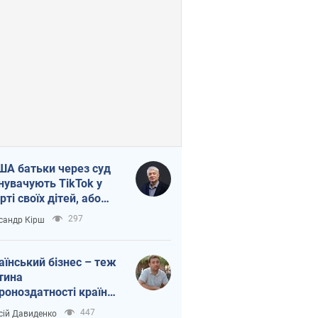
ША батьки через суд
нувачують TikTok у
рті своїх дітей, або
ка КНР на молодь
297
сандр Кірш
аїнський бізнес – теж
тина
роноздатності країни.
віддавайте їхній ринок
447
сій Давиденко