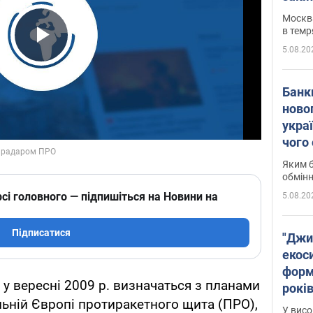
Москва
в темр
5.08.20
Play Video
Банк
ново
укра
чого
Яким б
обмін
сі головного — підпишіться на Новини на
5.08.20
Підписатися
"Джи
екоси
форм
у вересні 2009 р. визначаться з планами
років
ьній Європі протиракетного щита (ПРО),
заби
У висо