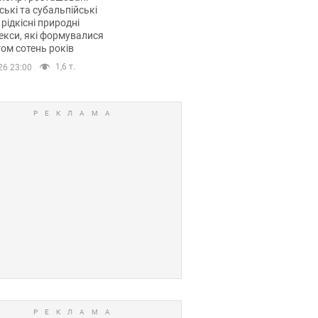
ські та субальпійські
 рідкісні природні
кси, які формувалися
ом сотень років
1,6 т.
26 23:00