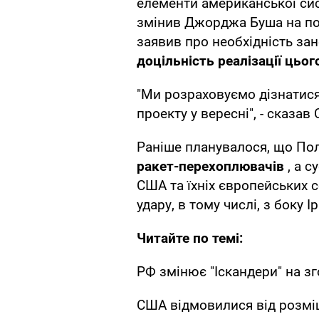
елементи американської си
змінив Джорджа Буша на по
заявив про необхідність за
доцільність реалізації цьог
"Ми розраховуємо дізнатис
проекту у вересні", - сказав
Раніше планувалося, що П
ракет-перехоплювачів
, а с
США та їхніх європейських 
удару, в тому числі, з боку І
Читайте по темі:
РФ змінює "Іскандери" на 
США відмовилися від розміщ