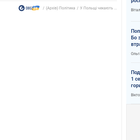
рос
(Архів) Політика
У Польщі чекають ...
Віта
Поп
Бо 
втр
Ольг
Под
1 с
гор
ско
Вікт
рок