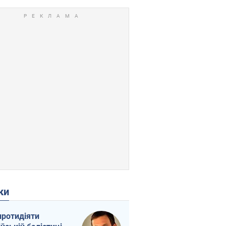
ки
протидіяти