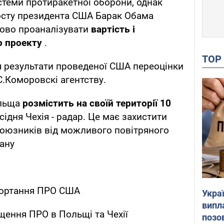
стеми протиракетної оборони, однак
сту президента США Барак Обама
ново проаналізувати
вартість і
о проекту
.
TO
я результати проведеної США переоцінки
 С.Коморовскі агентству.
ольща
розмістить на своїй території 10
усідня Чехія - радар. Це має захистити
союзників від можливого повітряного
рану
згортання ПРО США
Украї
випл
ення ПРО в Польщі та Чехії
позо