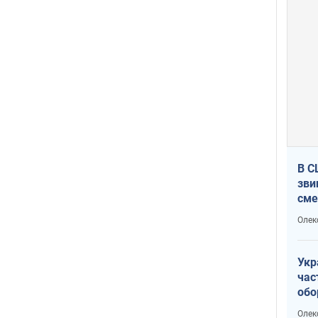
В С
зви
сме
Ата
Олек
Укр
час
обо
Не 
Олек