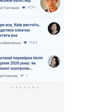
ійській балістиці
17,7 т.
лій Портников
ри все, Київ вистоїть.
здатися означає
атити все
11,5 т.
а Айвазовська
аткові перевірки після
ерпня 2026 року: як
изонт контролю
рочується з 6,5 до 3
3
орія Карпова
ів