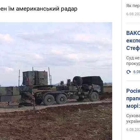
Як пер
ібен їм американський радар
6.08.20
ВАКС обрав 
експ
Стеф
спра
Суд не
проку
6.0
Росі
прап
морі
Сухова
украї
6.08.20