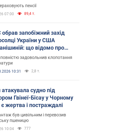
ераховують пенсії
89,4 т.
26 07:00
запобіжний захід
осолці України у США
анішиній: що відомо про
ву
 повністю задовольнив клопотання
ратури
2,8 т.
8.2026 10:31
я атакувала судно під
ором Гвінеї-Бісау у Чорному
: є жертва і постраждалі
нтаж був цивільним і перевозив
нську пшеницю
777
26 10:04