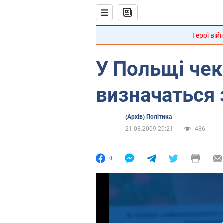
Герої вій
У Польщі че
визначаться
(Архів) Політика
21.08.2009 20:21
486
0