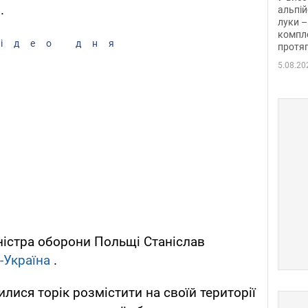
.
альпій
луки –
компле
ідео дня
протяг
5.08.20
ністра оборони Польщі Станіслав
-Україна
.
илися торік розмістити на своїй території