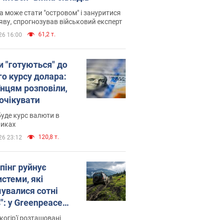
 може стати "островом" і зануритися
яву, спрогнозував військовий експерт
61,2 т.
26 16:00
и "готуються" до
го курсу долара:
їнцям розповіли,
 очікувати
уде курс валюти в
никах
120,8 т.
26 23:12
пінг руйнує
стеми, які
увалися сотні
": у Greenpeace
ли на сполох
когір'ї розташовані