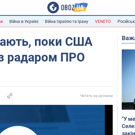
ни
Війна в Україні
Війна Ізраїлю та Ірану
VENETO
Російськ
Важ
кають, поки США
 з радаром ПРО
Читать на русском
"У ме
Селе
закін