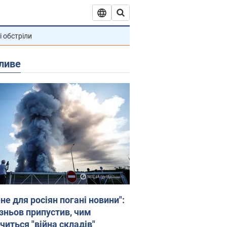
і обстріли
ливе
не для росіян погані новини":
зньов припустив, чим
читься "війна складів"