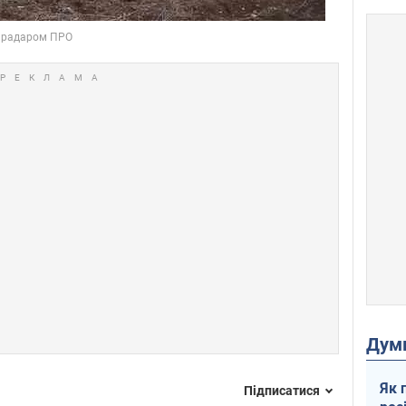
Дум
Як 
Підписатися