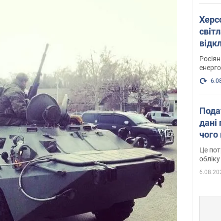
Херс
світл
відк
енер
Росія
енерго
6.0
Пода
дані 
чого
Це пот
обліку
6.08.20