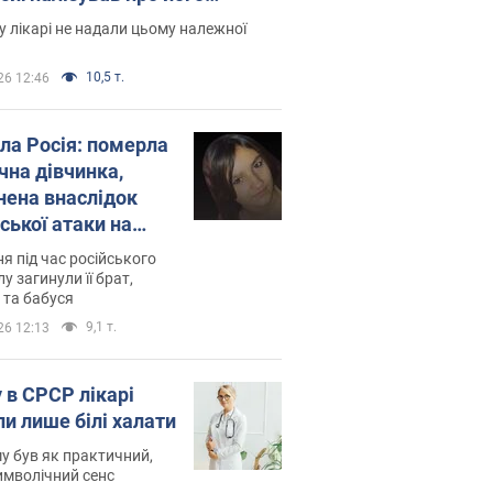
есивний" рак
 лікарі не надали цьому належної
10,5 т.
26 12:46
ила Росія: померла
чна дівчинка,
нена внаслідок
ської атаки на
ину. Фото
ня під час російського
лу загинули її брат,
 та бабуся
9,1 т.
26 12:13
 в СРСР лікарі
ли лише білі халати
у був як практичний,
символічний сенс