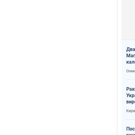
Два
Маг
кал
Олек
Рак
Укр
вир
рак
Кири
Пос