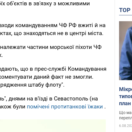
їх об'єктів в зв'язку з можливими
TO
заходи командуванням ЧФ РФ вжиті й на
ктах, що знаходяться не в центрі міста.
належати частини морської піхоти ЧФ
к.
дають, що в прес-службі Командування
оментувати даний факт не змогли.
орядження штабу флоту".
Мікр
типов
", днями на в'їзді в Севастополь (на
план 
також були
помічені протитанкові їжаки
.
Що маю
перепл
6.08.20