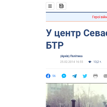
Герої вій
У центр Сева
БТР
(Архів) Політика
25.02.2014 16:55
13,2 т.
56