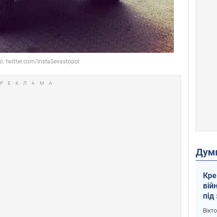
Дум
Кре
вій
під
кри
Вікт