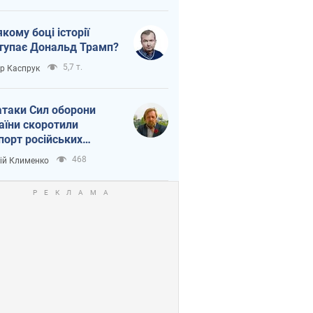
якому боці історії
тупає Дональд Трамп?
5,7 т.
ор Каспрук
атаки Сил оборони
аїни скоротили
порт російських
топродуктів
468
ій Клименко