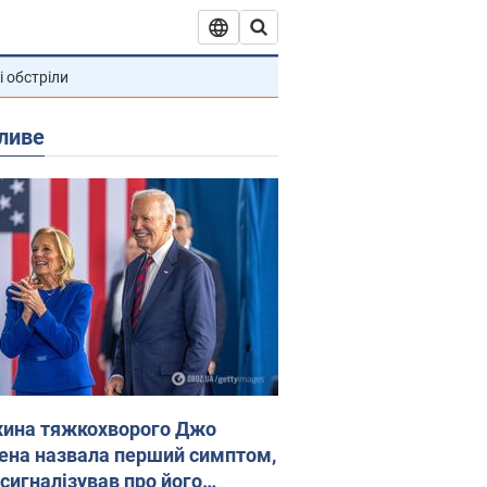
і обстріли
ливе
ина тяжкохворого Джо
ена назвала перший симптом,
 сигналізував про його