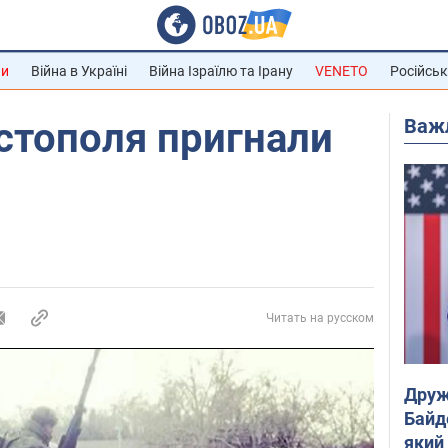
ни
Війна в Україні
Війна Ізраїлю та Ірану
VENETO
Російськ
Важ
стополя пригнали
Читать на русском
Друж
Байд
який