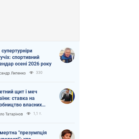
 супертурніри
учіх: спортивний
ендар осені 2026 року
330
сандр Липенко
етний щит і меч
аїни: ставка на
обництво власних
ет
1,1 т.
ло Татарінов
мертна "презумпція