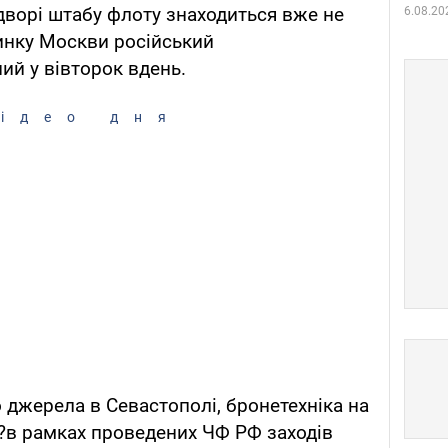
дворі штабу флоту знаходиться вже не
6.08.20
динку Москви російський
й у вівторок вдень.
ідео дня
 джерела в Севастополі, бронетехніка на
??в рамках проведених ЧФ РФ заходів