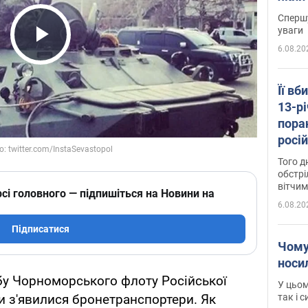
"агр
Спершу
уваги
6.08.20
Play Video
Її вб
13-рі
пора
росій
Сумщ
Того д
обстрі
вітчим
сі головного — підпишіться на Новини на
6.08.20
Підписатися
Чому
носи
бу Чорноморського флоту Російської
У цьом
так і 
и з'явилися бронетранспортери. Як