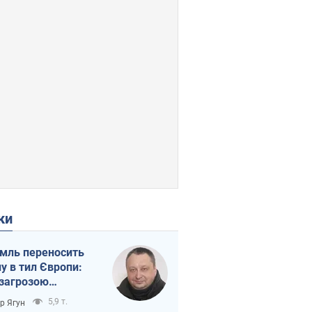
ки
мль переносить
ну в тил Європи:
 загрозою
тична логістика
5,9 т.
ор Ягун