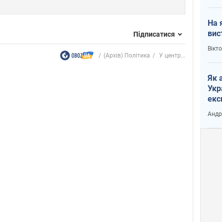
На 
вис
Підписатися
Вікт
(Архів) Політика
У центр...
Як 
Укр
екс
наф
Андр