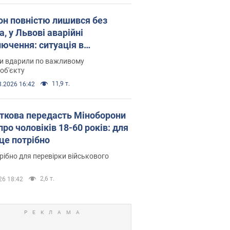
он повністю лишився без
а, у Львові аварійні
лючення: ситуація в
госистемі 6 серпня
ни вдарили по важливому
об'єкту
11,9 т.
8.2026 16:42
ткова передасть Міноборони
про чоловіків 18-60 років: для
 це потрібно
рібно для перевірки військового
2,6 т.
26 18:42