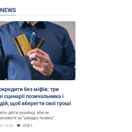
P NEWS
окредити без міфів: три
і сценарії позичальника і
дій, щоб вберегти свої гроші
ть діяти українці, аби не
ачувати за "швидку позику"
25,8 т.
26 16:00