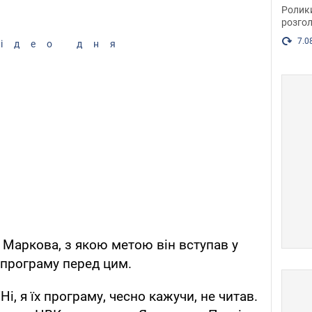
пока
Ролик
розгол
7.0
ідео дня
 Маркова, з якою метою він вступав у
х програму перед цим.
Ні, я їх програму, чесно кажучи, не читав.