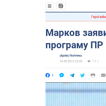
Герої вій
Марков заяви
програму ПР
(Архів) Політика
16.09.2013 23:35
1,1 т.
0