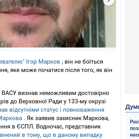
ревателю" Ігор Марков
, він не боїться
я, яке може початися після того, як він
3 ВАСУ визнав неможливим достовірно
ів до Верховної Ради у 133-му окрузі
Дум
ав відсутніми статус і повноваження
 Маркова
. Як заявив захисник Маркова,
Рос
ення в ЄСПЛ. Водночас, представник
поз
внений в тому, що в даному випадку
нас