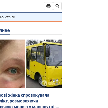
і обстріли
ливе
вові жінка спровокувала
лікт, розмовляючи
йською мовою у маршрутці: