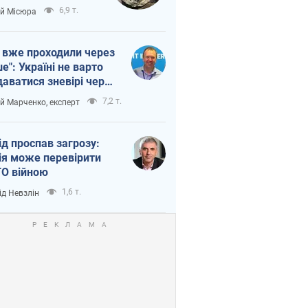
п війни
6,9 т.
ій Місюра
 вже проходили через
ше": Україні не варто
даватися зневірі через
етний терор
7,2 т.
ій Марченко, експерт
ід проспав загрозу:
ія може перевірити
О війною
1,6 т.
ід Невзлін