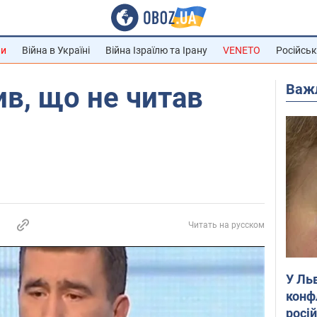
ни
Війна в Україні
Війна Ізраїлю та Ірану
VENETO
Російськ
Важ
в, що не читав
Читать на русском
У Ль
конф
росі