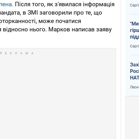
тем
лена.
Після того, як з'явилася інформація
Серг
ндата, в ЗМІ заговорили про те, що
оторканності, може початися
"Ми
 відносно нього. Марков написав заяву
гір
під
рак
Серг
Зах
Рос
НАТ
Леон