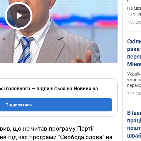
полі
На міс
Віде
та слі
7.08.20
Play Video
Скіл
раке
перех
Міно
цифр
Украї
умовах
перех
сі головного — підпишіться на Новини на
7.08.20
Підписатися
В Ів
прац
пошт
вив, що не читав програму Партії
швабр
мив під час програми "Свобода слова" на