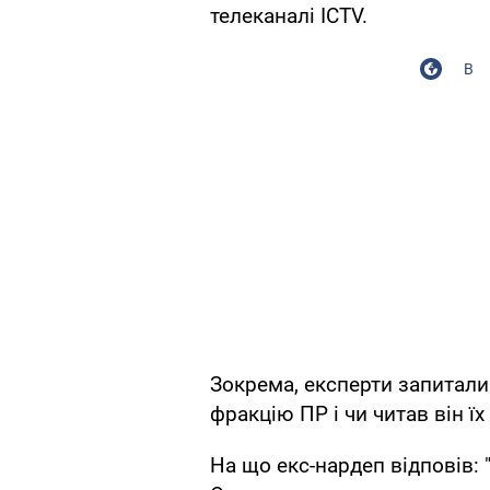
телеканалі ICTV.
В
Зокрема, експерти запитали
фракцію ПР і чи читав він ї
На що екс-нардеп відповів: "