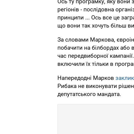
Ось ту програмку, яку вони 
регіонів - послідовна орган
принципи ... Ось все це загр
що вони так хочуть більш виг
За словами Маркова, євроін
побачити на білбордах або 
час передвиборної кампанії.
включили їх тільки в програ
Напередодні Марков
закли
Рибака не виконувати рішен
депутатського мандата.