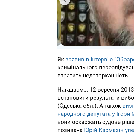
Як
заявив в інтерв'ю "Обоз
кримінального переслідуванн
втратить недоторканність.
Нагадаємо, 12 вересня 201
встановити результати вибор
(Одеська обл.), А також
визн
народного депутата у Ігоря
вони оскаржать судове ріш
позивача
Юрій Кармазін упе