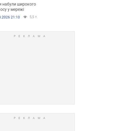
рали. Відео
и набули широкого
осу у мережі
5,5 т.
8.2026 21:10