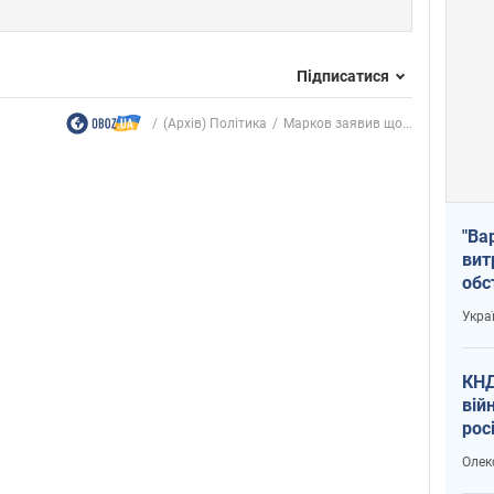
Підписатися
(Архів) Політика
Марков заявив що...
"Ва
вит
обс
вря
Укра
офі
КНД
вій
рос
пів
Олек
сою