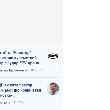
рта" та "Новатор"
римали кулеметний
тріл і удар FPV-дрона,
тувавши життя
2,1 т.
їнська Бронетехніка
церу ЗСУ
Р як каталізатор
ни, або Про новий етап
ійсько-
нічнокорейського
2,3 т.
сій Кущ
зу