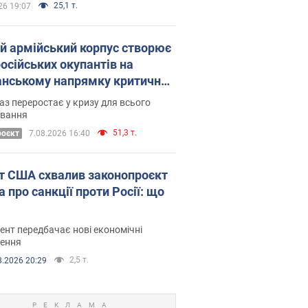
25,1 т.
26 19:07
ій армійський корпус створює
російських окупантів на
нському напрямку критичний
омфорт: як це вдалося
аз переростає у кризу для всього
овання
51,3 т.
роєкт
7.08.2026 16:40
т США схвалив законопроєкт
 про санкції проти Росії: що
нт передбачає нові економічні
ення
2,5 т.
8.2026 20:29