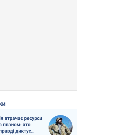
ки
ія втрачає ресурси
а планом: хто
правді диктує