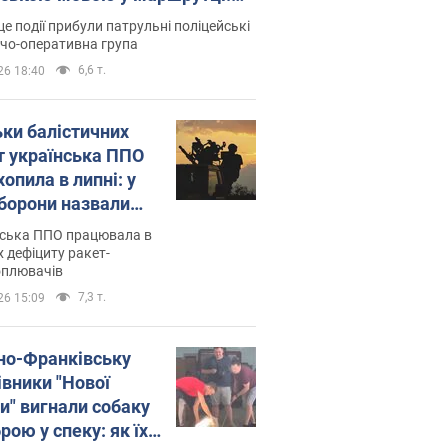
ція склала адмінпротокол.
це події прибули патрульні поліцейські
о
дчо-оперативна група
6,6 т.
26 18:40
ьки балістичних
т українська ППО
опила в липні: у
борони назвали
у
нська ППО працювала в
 дефіциту ракет-
оплювачів
7,3 т.
26 15:09
ано-Франківську
івники "Нової
и" вигнали собаку
ою у спеку: як їх