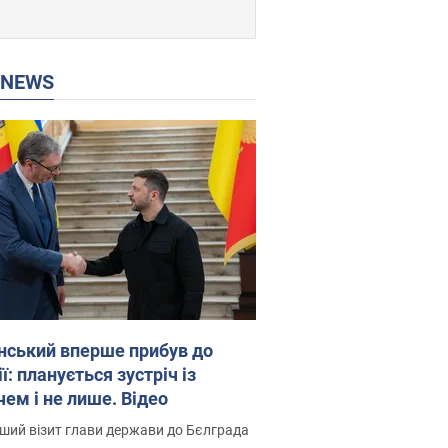
P NEWS
нський вперше прибув до
ї: планується зустріч із
чем і не лише. Відео
ший візит глави держави до Бєлграда