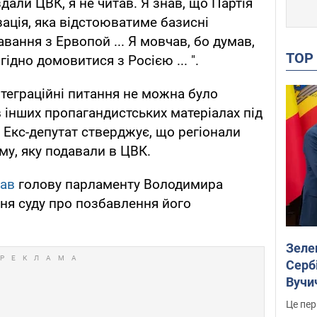
здали ЦВК, я не читав. Я знав, що Партія
ізація, яка відстоюватиме базисні
авання з Ервопой ... Я мовчав, бо думав,
TO
ідно домовитися з Росією ... ".
теграційні питання не можна було
в інших пропагандистських матеріалах під
 Екс-депутат стверджує, що регіонали
му, яку подавали в ЦВК.
кав
голову парламенту Володимира
ня суду про позбавлення його
Зеле
Сербі
Вучи
Це пер