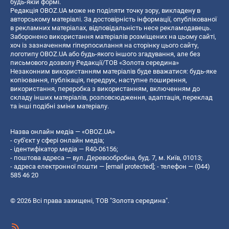
будь-якій формі.
Редакція OBOZ.UA може не поділяти точку зору, викладену в
авторському матеріалі. За достовірність інформації, опублікованої
в рекламних матеріалах, відповідальність несе рекламодавець.
Заборонено використання матеріалів розміщених на цьому сайті,
хоч із зазначенням гіперпосилання на сторінку цього сайту,
логотипу OBOZ.UA або будь-якого іншого згадування, але без
письмового дозволу Редакції/ТОВ «Золота середина»
Незаконним використанням матеріалів буде вважатися: будь-яке
копiювання, публiкацiя, передрук, наступне поширення,
використання, переробка з використанням, включенням до
складу інших матеріалів, розповсюдження, адаптація, переклад
та інші подібні зміни матеріалу.
Назва онлайн медіа — «OBOZ.UA»
- суб'єкт у сфері онлайн медіа;
- ідентифікатор медіа — R40-06156;
- поштова адреса — вул. Деревообробна, буд. 7, м. Київ, 01013;
- адреса електронної пошти —
[email protected]
; - телефон — (044)
585 46 20
© 2026 Всі права захищені, ТОВ "Золота середина".