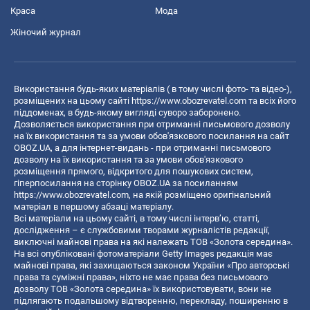
Краса
Мода
Жіночий журнал
Використання будь-яких матеріалів ( в тому числі фото- та відео-),
розміщених на цьому сайті
https://www.obozrevatel.com
та всіх його
піддоменах, в будь-якому вигляді суворо заборонено.
Дозволяється використання при отриманні письмового дозволу
на їх використання та за умови обов'язкового посилання на сайт
OBOZ.UA, а для інтернет-видань - при отриманні письмового
дозволу на їх використання та за умови обов'язкового
розміщення прямого, відкритого для пошукових систем,
гіперпосилання на сторінку OBOZ.UA за посиланням
https://www.obozrevatel.com
, на якій розміщено оригінальний
матеріал в першому абзаці матеріалу.
Всі матеріали на цьому сайті, в тому числі інтерв’ю, статті,
дослідження – є службовими творами журналістів редакції,
виключні майнові права на які належать ТОВ «Золота середина».
На всі опубліковані фотоматеріали Getty Images редакція має
майнові права, які захищаються законом України «Про авторські
права та суміжні права», ніхто не має права без письмового
дозволу ТОВ «Золота середина» їх використовувати, вони не
підлягають подальшому відтворенню, перекладу, поширенню в