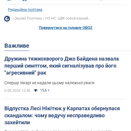
Редакційна політика
(Архів) Політика
НУ-НС: ЦВК зобов'язаний...
Повернутися на головну OBOZ
Важливе
Дружина тяжкохворого Джо Байдена назвала
перший симптом, який сигналізував про його
"агресивний" рак
Спершу лікарі не надали цьому належної уваги
15,6 т.
6.08.2026 12:46
Відпустка Лесі Нікітюк у Карпатах обернулася
скандалом: чому ведучу несправедливо
захейтили