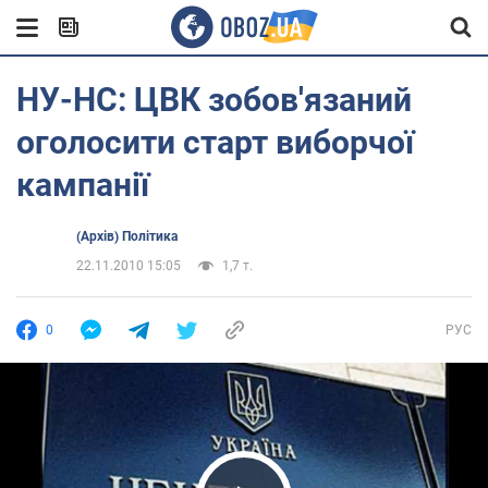
НУ-НС: ЦВК зобов'язаний
оголосити старт виборчої
кампанії
(Архів) Політика
22.11.2010 15:05
1,7 т.
0
РУС