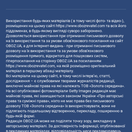
Використання будь-яких матеріалів ( в тому числі фото- та відео-),
розміщених на цьому сайті
https://www.obozrevatel.com
та всіх його
піддоменах, в будь-якому вигляді суворо заборонено.
Дозволяється використання при отриманні письмового дозволу
на їх використання та за умови обов'язкового посилання на сайт
OBOZ.UA, а для інтернет-видань - при отриманні письмового
дозволу на їх використання та за умови обов'язкового
розміщення прямого, відкритого для пошукових систем,
гіперпосилання на сторінку OBOZ.UA за посиланням
https://www.obozrevatel.com
, на якій розміщено оригінальний
матеріал в першому абзаці матеріалу.
Всі матеріали на цьому сайті, в тому числі інтерв’ю, статті,
дослідження – є службовими творами журналістів редакції,
виключні майнові права на які належать ТОВ «Золота середина».
На всі опубліковані фотоматеріали Getty Images редакція має
майнові права, які захищаються законом України «Про авторські
права та суміжні права», ніхто не має права без письмового
дозволу ТОВ «Золота середина» їх використовувати, вони не
підлягають подальшому відтворенню, перекладу, поширенню в
будь-якій формі.
Редакція OBOZ.UA може не поділяти точку зору, викладену в
авторському матеріалі. За достовірність інформації, опублікованої
в рекламних матеріалах, відповідальність несе рекламодавець.