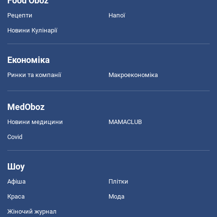
Food Oboz
Рецепти
Напої
Новини Кулінарії
Економіка
Ринки та компанії
Макроекономіка
MedOboz
Новини медицини
MAMACLUB
Covid
Шоу
Афіша
Плітки
Краса
Мода
Жіночий журнал