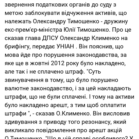
звернення податкових органів до суду з
метою заблокувати відчуження активів, що
належать Олександру Тимошенко - дружину
екс-прем'єр-міністра Юлії Тимошенко. Про це
сказав глава ДПСУ Олександр Клименко на
брифінгу, передає УНІАН . Він пояснив, що
мова йде про порушення законодавства, за
яке ще в жовтні 2012 року було накладено,
але так і не сплачено штраф. "Суть
звинувачення в тому, що було порушено
валютне законодавство, і за цей накладають
штрафи, що не були сплачені. І тому на активи
було накладено арешт, з тим щоб оплатити
штрафи ", - сказав О.Клименко. Він висловив
здивування з приводу того резонансу, який
викликало повідомлення про арешт акцій
О.Тимошенко. "Що в цій справі особливого? У