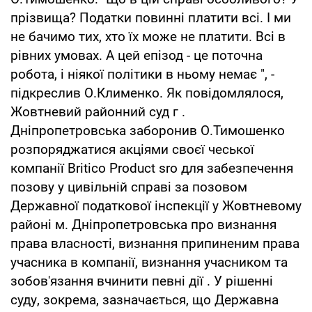
прізвища? Податки повинні платити всі. І ми
не бачимо тих, хто їх може не платити. Всі в
рівних умовах. А цей епізод - це поточна
робота, і ніякої політики в ньому немає ", -
підкреслив О.Клименко. Як повідомлялося,
Жовтневий районний суд г .
Дніпропетровська заборонив О.Тимошенко
розпоряджатися акціями своєї чеської
компанії Britico Product sro для забезпечення
позову у цивільній справі за позовом
Державної податкової інспекції у Жовтневому
районі м. Дніпропетровська про визнання
права власності, визнання припиненим права
учасника в компанії, визнання учасником та
зобов'язання вчинити певні дії . У рішенні
суду, зокрема, зазначається, що Державна