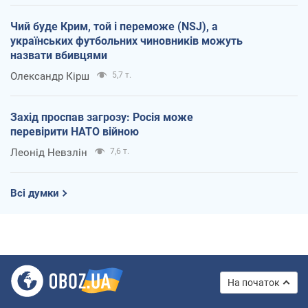
Чий буде Крим, той і переможе (NSJ), а
українських футбольних чиновників можуть
назвати вбивцями
Олександр Кірш
5,7 т.
Захід проспав загрозу: Росія може
перевірити НАТО війною
Леонід Невзлін
7,6 т.
Всі думки
На початок