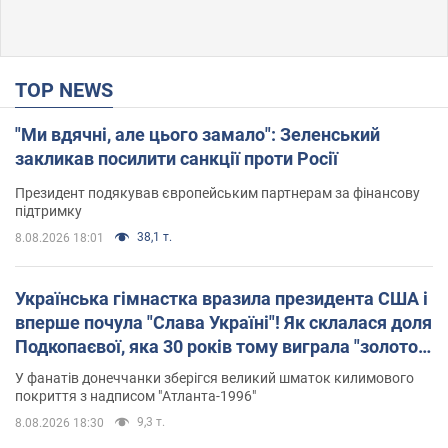
TOP NEWS
"Ми вдячні, але цього замало": Зеленський
закликав посилити санкції проти Росії
Президент подякував європейським партнерам за фінансову
підтримку
38,1 т.
8.08.2026 18:01
Українська гімнастка вразила президента США і
вперше почула "Слава Україні"! Як склалася доля
Подкопаєвої, яка 30 років тому виграла "золото"
Олімпіади
У фанатів донеччанки зберігся великий шматок килимового
покриття з надписом "Атланта-1996"
9,3 т.
8.08.2026 18:30