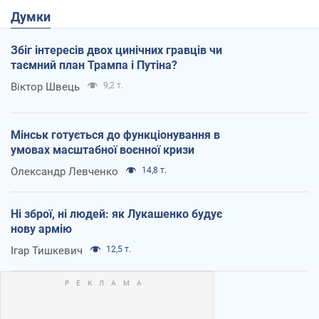
Думки
Збіг інтересів двох цинічних гравців чи
таємний план Трампа і Путіна?
Віктор Швець
9,2 т.
Мінськ готується до функціонування в
умовах масштабної воєнної кризи
Олександр Левченко
14,8 т.
Ні зброї, ні людей: як Лукашенко будує
нову армію
Ігар Тишкевич
12,5 т.