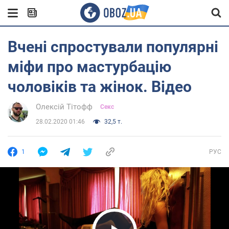
Вчені спростували популярні
міфи про мастурбацію
чоловіків та жінок. Відео
Олексій Тітофф
Секс
28.02.2020 01:46
32,5 т.
1
РУС