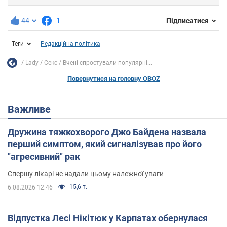
44
1
Підписатися
Теги
Редакційна політика
Lady
Секс
Вчені спростували популярні...
Повернутися на головну OBOZ
Важливе
Дружина тяжкохворого Джо Байдена назвала
перший симптом, який сигналізував про його
"агресивний" рак
Спершу лікарі не надали цьому належної уваги
15,6 т.
6.08.2026 12:46
Відпустка Лесі Нікітюк у Карпатах обернулася