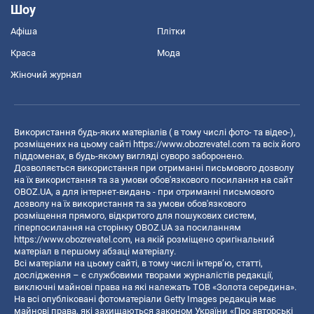
Шоу
Афіша
Плітки
Краса
Мода
Жіночий журнал
Використання будь-яких матеріалів ( в тому числі фото- та відео-),
розміщених на цьому сайті
https://www.obozrevatel.com
та всіх його
піддоменах, в будь-якому вигляді суворо заборонено.
Дозволяється використання при отриманні письмового дозволу
на їх використання та за умови обов'язкового посилання на сайт
OBOZ.UA, а для інтернет-видань - при отриманні письмового
дозволу на їх використання та за умови обов'язкового
розміщення прямого, відкритого для пошукових систем,
гіперпосилання на сторінку OBOZ.UA за посиланням
https://www.obozrevatel.com
, на якій розміщено оригінальний
матеріал в першому абзаці матеріалу.
Всі матеріали на цьому сайті, в тому числі інтерв’ю, статті,
дослідження – є службовими творами журналістів редакції,
виключні майнові права на які належать ТОВ «Золота середина».
На всі опубліковані фотоматеріали Getty Images редакція має
майнові права, які захищаються законом України «Про авторські