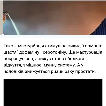
Також мастурбація стимулює викид "гормонів
щастя" дофаміну і серотоніну. Ще мастурбація
покращує сон, знижує стрес і больові
відчуття, зміцнює імунну систему. А у
чоловіків знижується ризик раку простати.