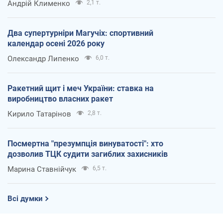
Андрій Клименко
2,1 т.
Два супертурніри Магучіх: спортивний
календар осені 2026 року
Олександр Липенко
6,0 т.
Ракетний щит і меч України: ставка на
виробництво власних ракет
Кирило Татарінов
2,8 т.
Посмертна "презумпція винуватості": хто
дозволив ТЦК судити загиблих захисників
Марина Ставнійчук
6,5 т.
Всі думки