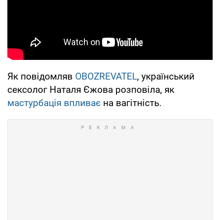
Як повідомляв
OBOZREVATEL
, український
сексолог Наталя Єжова розповіла, як
мастурбація впливає
на вагітність.