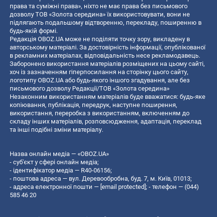
права та суміжні права», ніхто не має права без письмового
дозволу ТОВ «Золота середина» їх використовувати, вони не
підлягають подальшому відтворенню, перекладу, поширенню в
будь-якій формі.
Редакція OBOZ.UA може не поділяти точку зору, викладену в
авторському матеріалі. За достовірність інформації, опублікованої
в рекламних матеріалах, відповідальність несе рекламодавець.
Заборонено використання матеріалів розміщених на цьому сайті,
хоч із зазначенням гіперпосилання на сторінку цього сайту,
логотипу OBOZ.UA або будь-якого іншого згадування, але без
письмового дозволу Редакції/ТОВ «Золота середина»
Незаконним використанням матеріалів буде вважатися: будь-яке
копiювання, публiкацiя, передрук, наступне поширення,
використання, переробка з використанням, включенням до
складу інших матеріалів, розповсюдження, адаптація, переклад
та інші подібні зміни матеріалу.
Назва онлайн медіа — «OBOZ.UA»
- суб'єкт у сфері онлайн медіа;
- ідентифікатор медіа — R40-06156;
- поштова адреса — вул. Деревообробна, буд. 7, м. Київ, 01013;
- адреса електронної пошти —
[email protected]
; - телефон — (044)
585 46 20