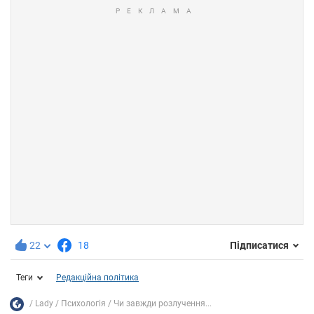
22
18
Підписатися
Теги
Редакційна політика
Lady
Психологія
Чи завжди розлучення...