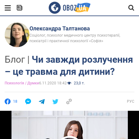
Олександра Талтанова
Cоціолог, психолог медичного центру психотерапії,
психіатрії і практичної психології «Софія»
Блог |
Чи завжди розлучення
– це травма для дитини?
Психологія / Думки
6.11.2020 18:42
23,0 т.
18
РУС