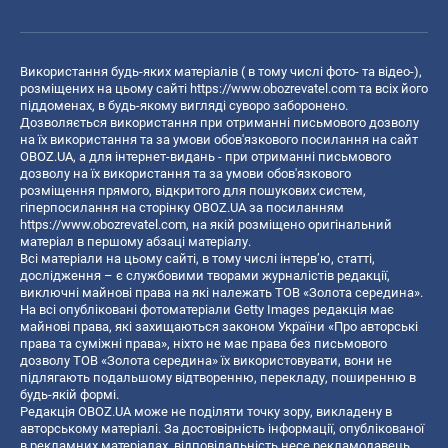
Використання будь-яких матеріалів ( в тому числі фото- та відео-),
розміщених на цьому сайті
https://www.obozrevatel.com
та всіх його
піддоменах, в будь-якому вигляді суворо заборонено.
Дозволяється використання при отриманні письмового дозволу
на їх використання та за умови обов'язкового посилання на сайт
OBOZ.UA, а для інтернет-видань - при отриманні письмового
дозволу на їх використання та за умови обов'язкового
розміщення прямого, відкритого для пошукових систем,
гіперпосилання на сторінку OBOZ.UA за посиланням
https://www.obozrevatel.com
, на якій розміщено оригінальний
матеріал в першому абзаці матеріалу.
Всі матеріали на цьому сайті, в тому числі інтерв’ю, статті,
дослідження – є службовими творами журналістів редакції,
виключні майнові права на які належать ТОВ «Золота середина».
На всі опубліковані фотоматеріали Getty Images редакція має
майнові права, які захищаються законом України «Про авторські
права та суміжні права», ніхто не має права без письмового
дозволу ТОВ «Золота середина» їх використовувати, вони не
підлягають подальшому відтворенню, перекладу, поширенню в
будь-якій формі.
Редакція OBOZ.UA може не поділяти точку зору, викладену в
авторському матеріалі. За достовірність інформації, опублікованої
в рекламних матеріалах, відповідальність несе рекламодавець.