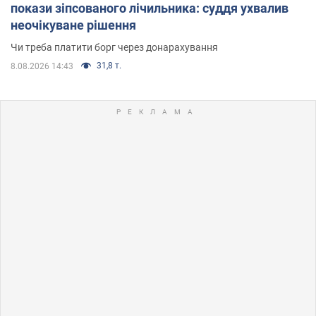
покази зіпсованого лічильника: суддя ухвалив
неочікуване рішення
Чи треба платити борг через донарахування
31,8 т.
8.08.2026 14:43