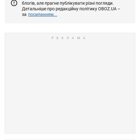
блогів, але прагне публікувати різні погляди.
Детальніше про редакційну політику OBOZ.UA –
за
посиланням...