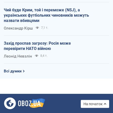
Чий буде Крим, той і переможе (NSJ), а
українських футбольних чиновників можуть
назвати вбивцями
Олександр Кірш
7,1 т.
Захід проспав загрозу: Росія може
перевірити НАТО війною
Леонід Невзлін
8,4 т.
Всі думки
На початок