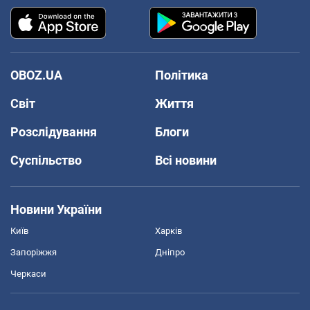
OBOZ.UA
Політика
Світ
Життя
Розслідування
Блоги
Суспільство
Всі новини
Новини України
Київ
Харків
Запоріжжя
Дніпро
Черкаси