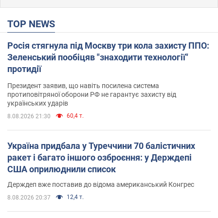
TOP NEWS
Росія стягнула під Москву три кола захисту ППО:
Зеленський пообіцяв "знаходити технології"
протидії
Президент заявив, що навіть посилена система
протиповітряної оборони РФ не гарантує захисту від
українських ударів
60,4 т.
8.08.2026 21:30
Україна придбала у Туреччини 70 балістичних
ракет і багато іншого озброєння: у Держдепі
США оприлюднили список
Держдеп вже поставив до відома американський Конгрес
12,4 т.
8.08.2026 20:37