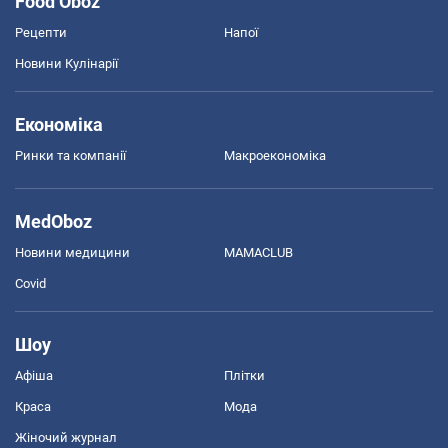
Food Oboz
Рецепти
Напої
Новини Кулінарії
Економіка
Ринки та компанії
Макроекономіка
MedOboz
Новини медицини
MAMACLUB
Covid
Шоу
Афіша
Плітки
Краса
Мода
Жіночий журнал