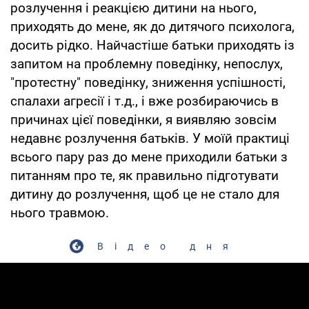
розлучення і реакцією дитини на нього,
приходять до мене, як до дитячого психолога,
досить рідко. Найчастіше батьки приходять із
запитом на проблемну поведінку, непослух,
"протестну" поведінку, зниження успішності,
спалахи агресії і т.д., і вже розбираючись в
причинах цієї поведінки, я виявляю зовсім
недавнє розлучення батьків. У моїй практиці
всього пару раз до мене приходили батьки з
питанням про те, як правильно підготувати
дитину до розлучення, щоб це не стало для
нього травмою.
Відео дня