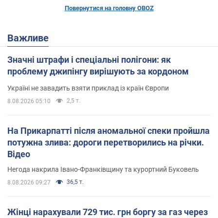
Повернутися на головну OBOZ
Важливе
Значні штрафи і спеціальні полігони: як
проблему джипінгу вирішують за кордоном
Україні не завадить взяти приклад із країн Європи
2,5 т.
8.08.2026 05:10
На Прикарпатті після аномальної спеки пройшла
потужна злива: дороги перетворились на річки.
Відео
Негода накрила Івано-Франківщину та курортний Буковель
36,5 т.
8.08.2026 09:27
Жінці нарахували 729 тис. грн боргу за газ через