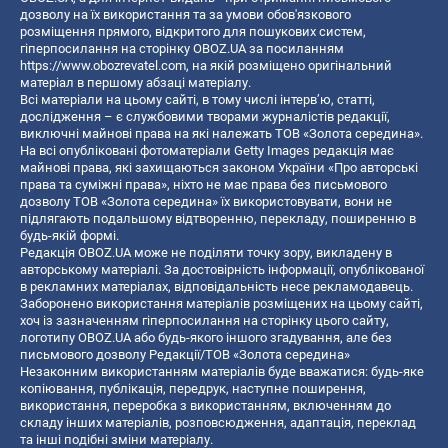
дозволу на їх використання та за умови обов'язкового
розміщення прямого, відкритого для пошукових систем,
гіперпосилання на сторінку OBOZ.UA за посиланням
https://www.obozrevatel.com
, на якій розміщено оригінальний
матеріал в першому абзаці матеріалу.
Всі матеріали на цьому сайті, в тому числі інтерв’ю, статті,
дослідження – є службовими творами журналістів редакції,
виключні майнові права на які належать ТОВ «Золота середина».
На всі опубліковані фотоматеріали Getty Images редакція має
майнові права, які захищаються законом України «Про авторські
права та суміжні права», ніхто не має права без письмового
дозволу ТОВ «Золота середина» їх використовувати, вони не
підлягають подальшому відтворенню, перекладу, поширенню в
будь-якій формі.
Редакція OBOZ.UA може не поділяти точку зору, викладену в
авторському матеріалі. За достовірність інформації, опублікованої
в рекламних матеріалах, відповідальність несе рекламодавець.
Заборонено використання матеріалів розміщених на цьому сайті,
хоч із зазначенням гіперпосилання на сторінку цього сайту,
логотипу OBOZ.UA або будь-якого іншого згадування, але без
письмового дозволу Редакції/ТОВ «Золота середина»
Незаконним використанням матеріалів буде вважатися: будь-яке
копiювання, публiкацiя, передрук, наступне поширення,
використання, переробка з використанням, включенням до
складу інших матеріалів, розповсюдження, адаптація, переклад
та інші подібні зміни матеріалу.