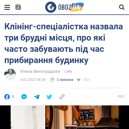
Клінінг-спеціалістка назвала
три брудні місця, про які
часто забувають під час
прибирання будинку
Уляна Виноградова
Lady
4.02.2022 06:30
2 хвилини
7,5 т.
0
РУС