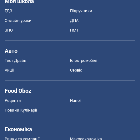
Моя школа
ГДЗ
Підручники
Онлайн уроки
ДПА
ЗНО
НМТ
Авто
Тест Драйв
Електромобілі
Акції
Сервіс
Food Oboz
Рецепти
Напої
Новини Кулінарії
Економіка
Ринки та компанії
Макроекономіка