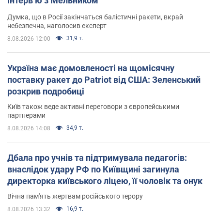
Інтерв’ю з Мельником
Думка, що в Росії закінчаться балістичні ракети, вкрай
небезпечна, наголосив експерт
31,9 т.
8.08.2026 12:00
Україна має домовленості на щомісячну
поставку ракет до Patriot від США: Зеленський
розкрив подробиці
Київ також веде активні переговори з європейськими
партнерами
34,9 т.
8.08.2026 14:08
Дбала про учнів та підтримувала педагогів:
внаслідок удару РФ по Київщині загинула
директорка київського ліцею, її чоловік та онук
Вічна пам'ять жертвам російського терору
16,9 т.
8.08.2026 13:32