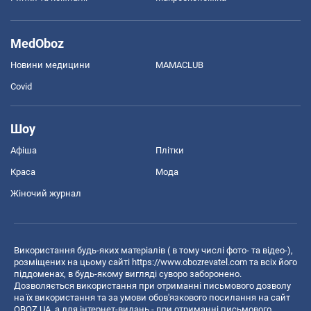
MedOboz
Новини медицини
MAMACLUB
Covid
Шоу
Афіша
Плітки
Краса
Мода
Жіночий журнал
Використання будь-яких матеріалів ( в тому числі фото- та відео-),
розміщених на цьому сайті
https://www.obozrevatel.com
та всіх його
піддоменах, в будь-якому вигляді суворо заборонено.
Дозволяється використання при отриманні письмового дозволу
на їх використання та за умови обов'язкового посилання на сайт
OBOZ.UA, а для інтернет-видань - при отриманні письмового