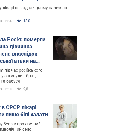
есивний" рак
 лікарі не надали цьому належної
13,0 т.
26 12:46
ила Росія: померла
чна дівчинка,
нена внаслідок
ської атаки на
ину. Фото
ня під час російського
лу загинули її брат,
 та бабуся
9,8 т.
26 12:13
 в СРСР лікарі
ли лише білі халати
у був як практичний,
символічний сенс