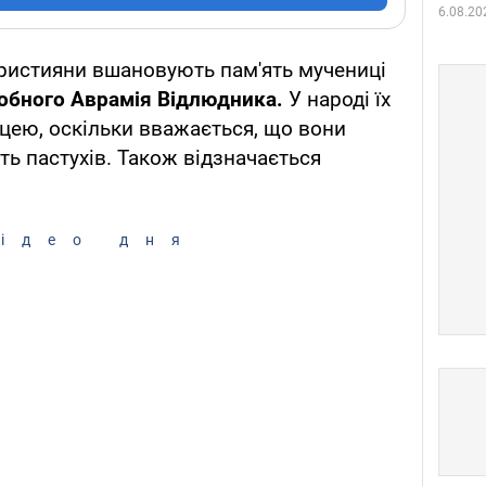
6.08.20
християни вшановують пам'ять мучениці
обного Аврамія Відлюдника.
У народі їх
цею, оскільки вважається, що вони
ть пастухів. Також відзначається
ідео дня