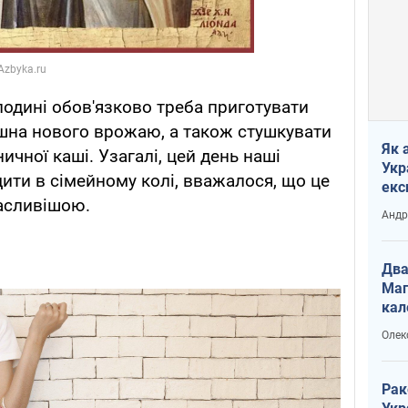
подині обов'язково треба приготувати
ошна нового врожаю, а також стушкувати
Як 
ичної каші. Узагалі, цей день наші
Укр
ти в сімейному колі, вважалося, що це
екс
щасливішою.
наф
Андр
Два
Маг
кал
Олек
Рак