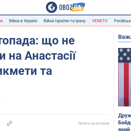
ни
Війна в Україні
Війна Ізраїлю та Ірану
VENETO
Російськ
Важ
топада: що не
 на Анастасії
икмети та
а
Друж
Байд
Читать на русском
який