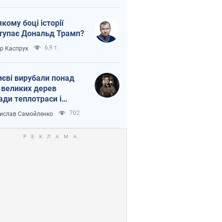
якому боці історії
тупає Дональд Трамп?
6,9 т.
ор Каспрук
иєві вирубали понад
 великих дерев
ади теплотраси і
переч Генплану
702
ислав Самойленко