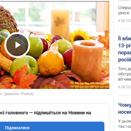
"агр
Спершу
уваги
6.08.20
Її вб
13-рі
пора
Play Video
росій
Сумщ
Того д
обстрі
вітчим
6.08.20
Чому
носи
сі головного — підпишіться на Новини на
У цьом
так і 
Підписатися