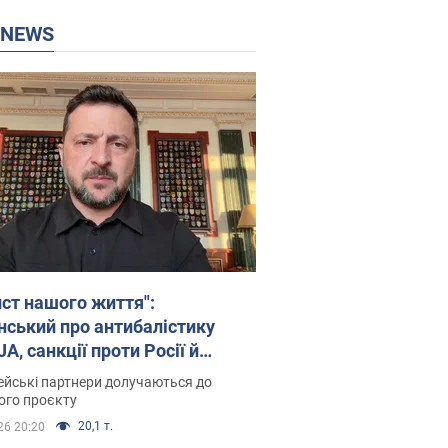
P NEWS
ист нашого життя":
нський про антибалістику
A, санкції проти Росії й
имку аграріїв. Відео
йські партнери долучаються до
ого проєкту
20,1 т.
26 20:20