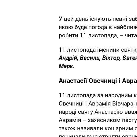
У цей день існують певні за
якою буде погода в найбли
робити 11 листопада, – чита
11 листопада іменини свят
Андрій, Василь, Віктор, Євге
Марк.
Анастасії Овечниці і Авр
11 листопада за народним 
Овечниці і Аврамія Вівчара,
народі святу Анастасію вва
Аврамія – захисником пастух
також називали кошарним св
починали вже стригти овець,