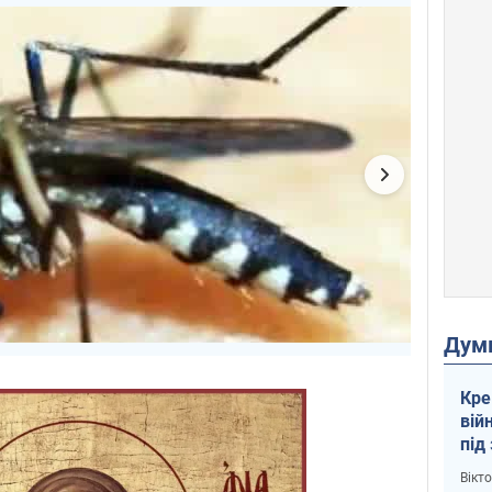
Дум
Кре
вій
під
кри
Вікт