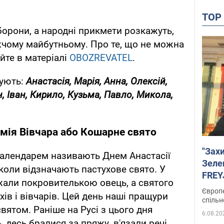
TO
борони, а народні прикмети розкажуть,
жчому майбутньому. Про те, що не можна
йте в матеріалі
OBOZREVATEL
.
кують:
Анастасія, Марія, Анна, Олексій,
н, Іван, Кирило, Кузьма, Павло, Микола,
амія Вівчара або Кошарне свято
"Зах
календарем називають Днем Анастасії
Зеле
 коли відзначають пастухове свято. У
FREYJ
жали покровителькою овець, а святого
підтр
Європе
ів і вівчарів. Цей день наші пращури
спільн
ятом. Раніше на Русі з цього дня
6.08.20
 десь бралися за пряжу, в'язали речі,