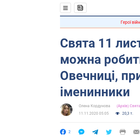
Герої вій
Свята 11 лис
можна робити
Овечниці, пр
іменинники
Олена Кордунова
(Архів) Свят
11.11.2020 05:05
20,3 т.
2