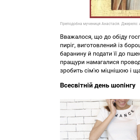
Вважалося, що до обіду гос
пиріг, виготовлений із бор
баранину й подати її до пшен
пращури намагалися проводи
зробить сім'ю міцнішою і 
Всесвітній день шопінгу