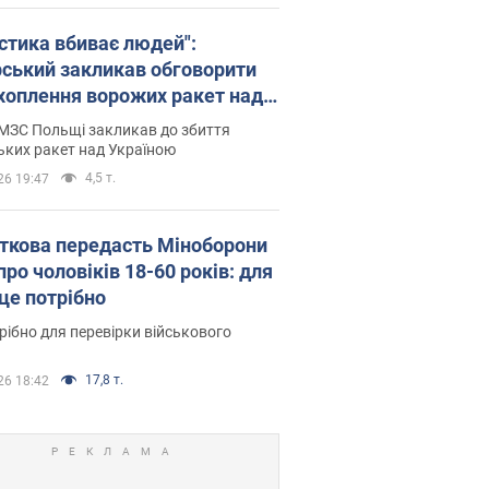
істика вбиває людей":
рський закликав обговорити
хоплення ворожих ракет над
їною
МЗС Польщі закликав до збиття
ьких ракет над Україною
4,5 т.
26 19:47
ткова передасть Міноборони
про чоловіків 18-60 років: для
 це потрібно
рібно для перевірки військового
17,8 т.
26 18:42