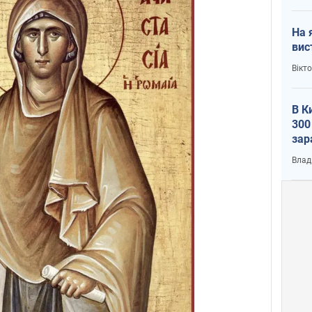
На 
вис
Вікт
В К
300
зар
всу
Влад