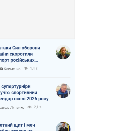
атаки Сил оборони
аїни скоротили
порт російських
топродуктів
1,4 т.
ій Клименко
 супертурніри
учіх: спортивний
ендар осені 2026 року
2,1 т.
сандр Липенко
етний щит і меч