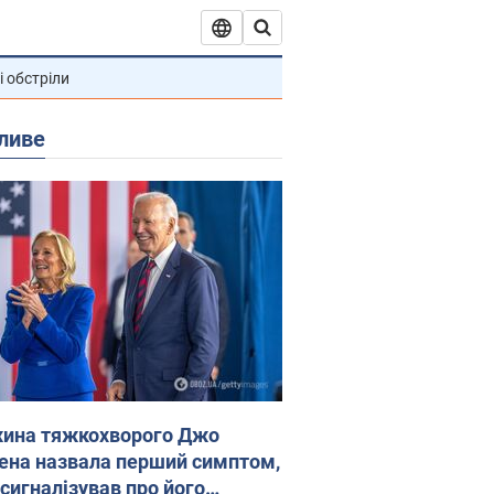
і обстріли
ливе
ина тяжкохворого Джо
ена назвала перший симптом,
 сигналізував про його