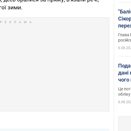
гої зими.
"Бал
Сіко
пере
Укра
Глава 
російс
6.08.20
Пода
дані 
чого
Це пот
обліку
6.08.20