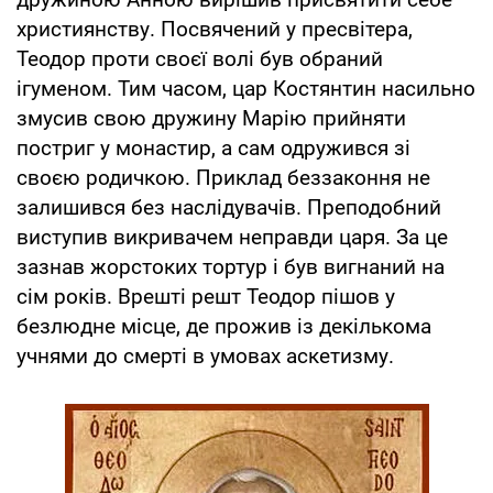
християнству. Посвячений у пресвітера,
Теодор проти своєї волі був обраний
ігуменом. Тим часом, цар Костянтин насильно
змусив свою дружину Марію прийняти
постриг у монастир, а сам одружився зі
своєю родичкою. Приклад беззаконня не
залишився без наслідувачів. Преподобний
виступив викривачем неправди царя. За це
зазнав жорстоких тортур і був вигнаний на
сім років. Врешті решт Теодор пішов у
безлюдне місце, де прожив із декількома
учнями до смерті в умовах аскетизму.