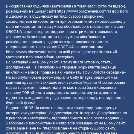
Використання будь-яких матеріалів ( в тому числі фото- та відео-),
розміщених на цьому сайті
https://www.obozrevatel.com
та всіх його
піддоменах, в будь-якому вигляді суворо заборонено.
Дозволяється використання при отриманні письмового дозволу
на їх використання та за умови обов'язкового посилання на сайт
OBOZ.UA, а для інтернет-видань - при отриманні письмового
дозволу на їх використання та за умови обов'язкового
розміщення прямого, відкритого для пошукових систем,
гіперпосилання на сторінку OBOZ.UA за посиланням
https://www.obozrevatel.com
, на якій розміщено оригінальний
матеріал в першому абзаці матеріалу.
Всі матеріали на цьому сайті, в тому числі інтерв’ю, статті,
дослідження – є службовими творами журналістів редакції,
виключні майнові права на які належать ТОВ «Золота середина».
На всі опубліковані фотоматеріали Getty Images редакція має
майнові права, які захищаються законом України «Про авторські
права та суміжні права», ніхто не має права без письмового
дозволу ТОВ «Золота середина» їх використовувати, вони не
підлягають подальшому відтворенню, перекладу, поширенню в
будь-якій формі.
Редакція OBOZ.UA може не поділяти точку зору, викладену в
авторському матеріалі. За достовірність інформації, опублікованої
в рекламних матеріалах, відповідальність несе рекламодавець.
Заборонено використання матеріалів розміщених на цьому сайті,
хоч із зазначенням гіперпосилання на сторінку цього сайту,
логотипу OBOZ.UA або будь-якого іншого згадування, але без