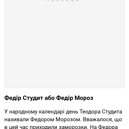
Федір Студит або Федір Мороз
У народному календарі день Теодора Студита
називали Федором Морозом. Вважалося, що
в цей час приходили заморозки. На Федора