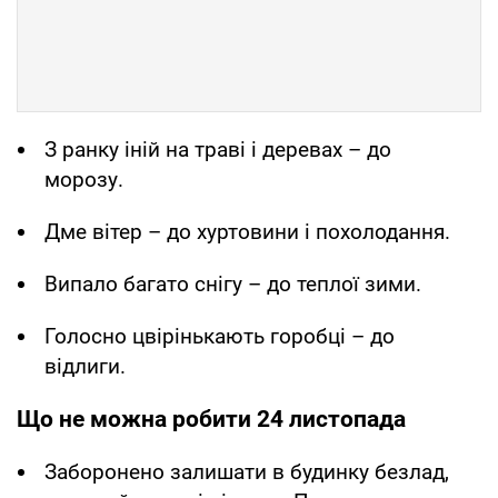
З ранку іній на траві і деревах – до
морозу.
Дме вітер – до хуртовини і похолодання.
Випало багато снігу – до теплої зими.
Голосно цвірінькають горобці – до
відлиги.
Що не можна робити 24 листопада
Заборонено залишати в будинку безлад,