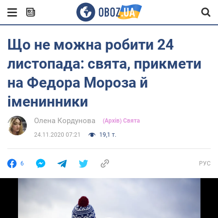
Що не можна робити 24
листопада: свята, прикмети
на Федора Мороза й
іменинники
Олена Кордунова
(Архів) Свята
24.11.2020 07:21
19,1 т.
6
РУС