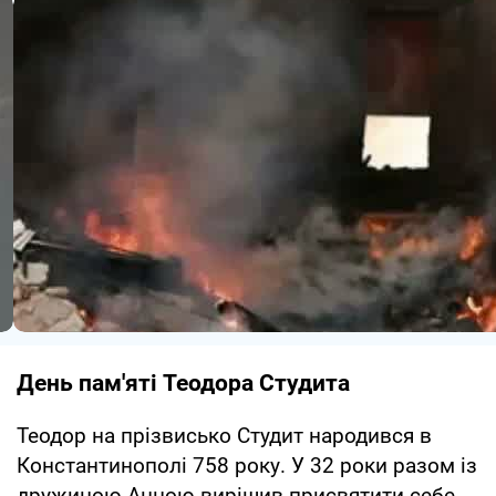
День пам'яті Теодора Студита
Теодор на прізвисько Студит народився в
Константинополі 758 року. У 32 роки разом із
дружиною Анною вирішив присвятити себе