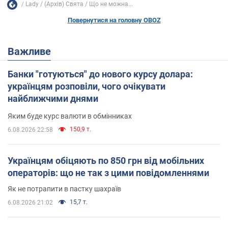
Lady
(Архів) Свята
Що не можна...
Повернутися на головну OBOZ
Важливе
Банки "готуються" до нового курсу долара:
українцям розповіли, чого очікувати
найближчими днями
Яким буде курс валюти в обмінниках
150,9 т.
6.08.2026 22:58
Українцям обіцяють по 850 грн від мобільних
операторів: що не так з цими повідомленнями
Як не потрапити в пастку шахраїв
15,7 т.
6.08.2026 21:02