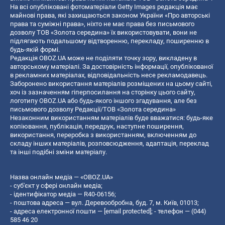
На всі опубліковані фотоматеріали Getty Images редакція має
майнові права, які захищаються законом України «Про авторські
права та суміжні права», ніхто не має права без письмового
дозволу ТОВ «Золота середина» їх використовувати, вони не
підлягають подальшому відтворенню, перекладу, поширенню в
будь-якій формі.
Редакція OBOZ.UA може не поділяти точку зору, викладену в
авторському матеріалі. За достовірність інформації, опублікованої
в рекламних матеріалах, відповідальність несе рекламодавець.
Заборонено використання матеріалів розміщених на цьому сайті,
хоч із зазначенням гіперпосилання на сторінку цього сайту,
логотипу OBOZ.UA або будь-якого іншого згадування, але без
письмового дозволу Редакції/ТОВ «Золота середина»
Незаконним використанням матеріалів буде вважатися: будь-яке
копiювання, публiкацiя, передрук, наступне поширення,
використання, переробка з використанням, включенням до
складу інших матеріалів, розповсюдження, адаптація, переклад
та інші подібні зміни матеріалу.
Назва онлайн медіа — «OBOZ.UA»
- суб'єкт у сфері онлайн медіа;
- ідентифікатор медіа — R40-06156;
- поштова адреса — вул. Деревообробна, буд. 7, м. Київ, 01013;
- адреса електронної пошти —
[email protected]
; - телефон — (044)
585 46 20