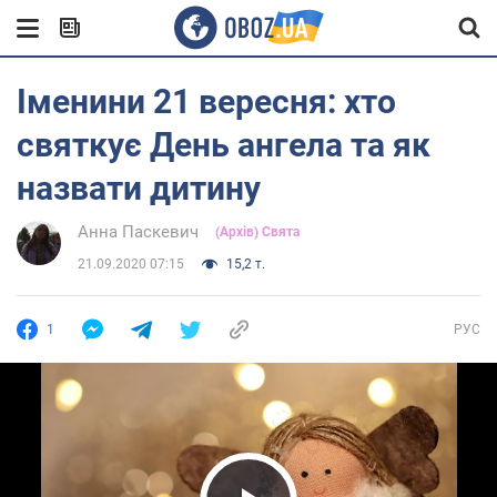
Іменини 21 вересня: хто
святкує День ангела та як
назвати дитину
Анна Паскевич
(Архів) Свята
21.09.2020 07:15
15,2 т.
1
РУС