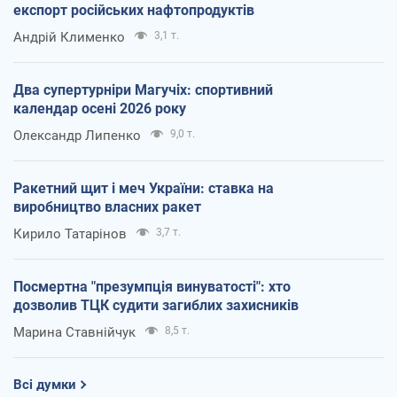
експорт російських нафтопродуктів
Андрій Клименко
3,1 т.
Два супертурніри Магучіх: спортивний
календар осені 2026 року
Олександр Липенко
9,0 т.
Ракетний щит і меч України: ставка на
виробництво власних ракет
Кирило Татарінов
3,7 т.
Посмертна "презумпція винуватості": хто
дозволив ТЦК судити загиблих захисників
Марина Ставнійчук
8,5 т.
Всі думки