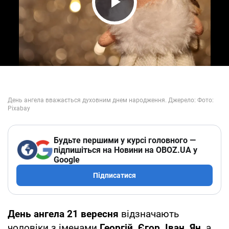
Play Video
Будьте першими у курсі головного —
підпишіться на Новини на OBOZ.UA у
Google
Підписатися
День ангела 21 вересня
відзначають
чоловіки з іменами
Георгій, Єгор, Іван, Ян,
а