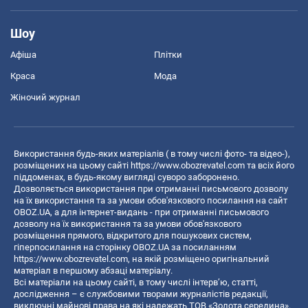
Шоу
Афіша
Плітки
Краса
Мода
Жіночий журнал
Використання будь-яких матеріалів ( в тому числі фото- та відео-),
розміщених на цьому сайті
https://www.obozrevatel.com
та всіх його
піддоменах, в будь-якому вигляді суворо заборонено.
Дозволяється використання при отриманні письмового дозволу
на їх використання та за умови обов'язкового посилання на сайт
OBOZ.UA, а для інтернет-видань - при отриманні письмового
дозволу на їх використання та за умови обов'язкового
розміщення прямого, відкритого для пошукових систем,
гіперпосилання на сторінку OBOZ.UA за посиланням
https://www.obozrevatel.com
, на якій розміщено оригінальний
матеріал в першому абзаці матеріалу.
Всі матеріали на цьому сайті, в тому числі інтерв’ю, статті,
дослідження – є службовими творами журналістів редакції,
виключні майнові права на які належать ТОВ «Золота середина».