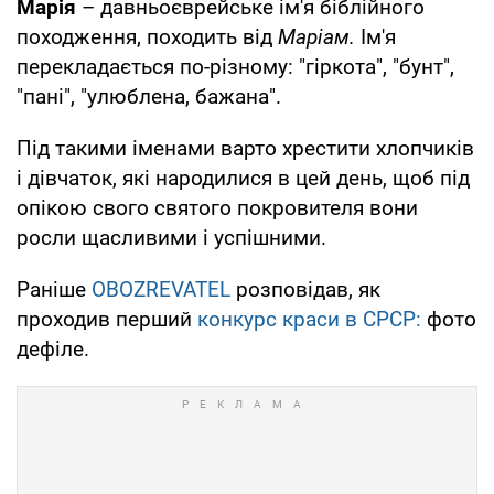
Марія
– давньоєврейське ім'я біблійного
походження, походить від
Маріам.
Ім'я
перекладається по-різному: "гіркота", "бунт",
"пані", "улюблена, бажана".
Під такими іменами варто хрестити хлопчиків
і дівчаток, які народилися в цей день, щоб під
опікою свого святого покровителя вони
росли щасливими і успішними.
Раніше
OBOZREVATEL
розповідав, як
проходив перший
конкурс краси в СРСР:
фото
дефіле.