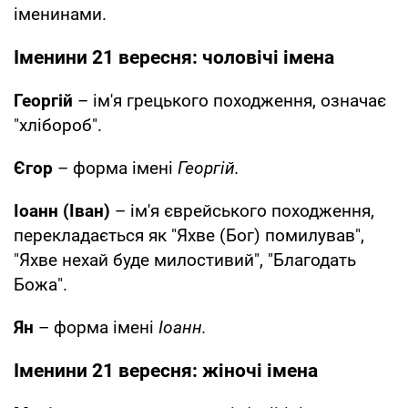
іменинами.
Іменини 21 вересня: чоловічі імена
Георгій
– ім'я грецького походження, означає
"хлібороб".
Єгор
– форма імені
Георгій.
Іоанн (Іван)
– ім'я єврейського походження,
перекладається як "Яхве (Бог) помилував",
"Яхве нехай буде милостивий", "Благодать
Божа".
Ян
– форма імені
Іоанн.
Іменини 21 вересня: жіночі імена