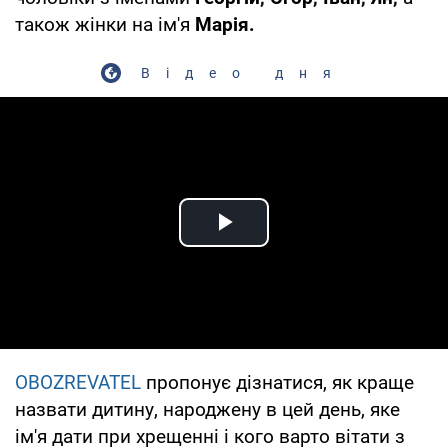
також жінки на ім'я
Марія.
Відео дня
Play Video
OBOZREVATEL
пропонує дізнатися, як краще
назвати дитину, народжену в цей день, яке
ім'я дати при хрещенні і кого варто вітати з