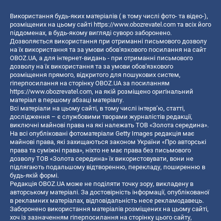
Використання будь-яких матеріалів ( в тому числі фото- та відео-),
розміщених на цьому сайті
https://www.obozrevatel.com
та всіх його
піддоменах, в будь-якому вигляді суворо заборонено.
Дозволяється використання при отриманні письмового дозволу
на їх використання та за умови обов'язкового посилання на сайт
OBOZ.UA, а для інтернет-видань - при отриманні письмового
дозволу на їх використання та за умови обов'язкового
розміщення прямого, відкритого для пошукових систем,
гіперпосилання на сторінку OBOZ.UA за посиланням
https://www.obozrevatel.com
, на якій розміщено оригінальний
матеріал в першому абзаці матеріалу.
Всі матеріали на цьому сайті, в тому числі інтерв’ю, статті,
дослідження – є службовими творами журналістів редакції,
виключні майнові права на які належать ТОВ «Золота середина».
На всі опубліковані фотоматеріали Getty Images редакція має
майнові права, які захищаються законом України «Про авторські
права та суміжні права», ніхто не має права без письмового
дозволу ТОВ «Золота середина» їх використовувати, вони не
підлягають подальшому відтворенню, перекладу, поширенню в
будь-якій формі.
Редакція OBOZ.UA може не поділяти точку зору, викладену в
авторському матеріалі. За достовірність інформації, опублікованої
в рекламних матеріалах, відповідальність несе рекламодавець.
Заборонено використання матеріалів розміщених на цьому сайті,
хоч із зазначенням гіперпосилання на сторінку цього сайту,