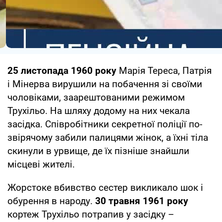
25 листопада 1960 року
Марія Тереса, Патрія
і Мінерва вирушили на побачення зі своїми
чоловіками, заарештованими режимом
Трухільо. На шляху додому на них чекала
засідка. Співробітники секретної поліції по-
звірячому забили палицями жінок, а їхні тіла
скинули в урвище, де їх пізніше знайшли
місцеві жителі.
Жорстоке вбивство сестер викликало шок і
обурення в народу.
30 травня 1961 року
кортеж Трухільо потрапив у засідку –