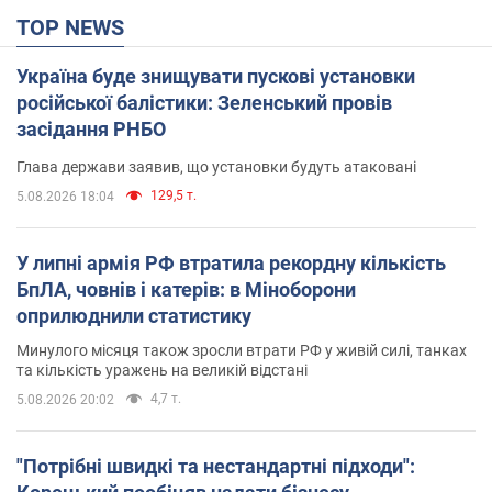
TOP NEWS
Україна буде знищувати пускові установки
російської балістики: Зеленський провів
засідання РНБО
Глава держави заявив, що установки будуть атаковані
129,5 т.
5.08.2026 18:04
У липні армія РФ втратила рекордну кількість
БпЛА, човнів і катерів: в Міноборони
оприлюднили статистику
Минулого місяця також зросли втрати РФ у живій силі, танках
та кількість уражень на великій відстані
4,7 т.
5.08.2026 20:02
"Потрібні швидкі та нестандартні підходи":