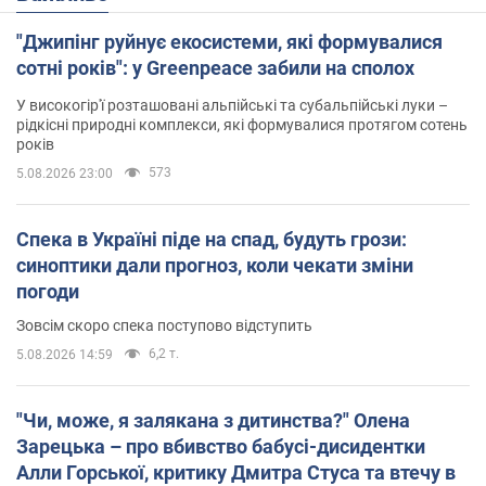
"Джипінг руйнує екосистеми, які формувалися
сотні років": у Greenpeace забили на сполох
У високогір'ї розташовані альпійські та субальпійські луки –
рідкісні природні комплекси, які формувалися протягом сотень
років
573
5.08.2026 23:00
Спека в Україні піде на спад, будуть грози:
синоптики дали прогноз, коли чекати зміни
погоди
Зовсім скоро спека поступово відступить
6,2 т.
5.08.2026 14:59
"Чи, може, я залякана з дитинства?" Олена
Зарецька – про вбивство бабусі-дисидентки
Алли Горської, критику Дмитра Стуса та втечу в