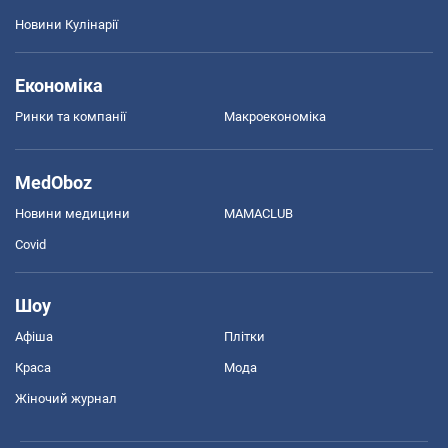
Новини Кулінарії
Економіка
Ринки та компанії
Макроекономіка
MedOboz
Новини медицини
MAMACLUB
Covid
Шоу
Афіша
Плітки
Краса
Мода
Жіночий журнал