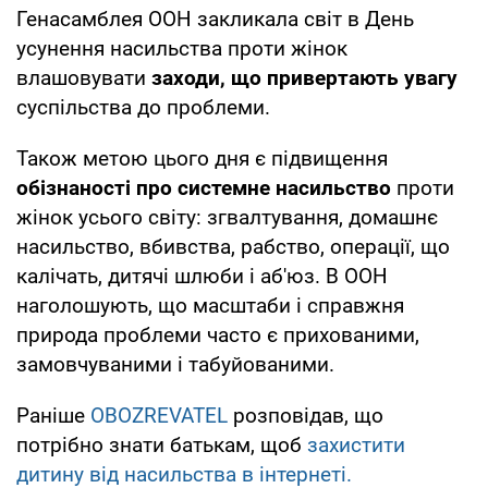
Генасамблея ООН закликала світ в День
усунення насильства проти жінок
влашовувати
заходи, що привертають увагу
суспільства до проблеми.
Також метою цього дня є підвищення
обізнаності про системне насильство
проти
жінок усього світу: згвалтування, домашнє
насильство, вбивства, рабство, операції, що
калічать, дитячі шлюби і аб'юз. В ООН
наголошують, що масштаби і справжня
природа проблеми часто є прихованими,
замовчуваними і табуйованими.
Раніше
OBOZREVATEL
розповідав, що
потрібно знати батькам, щоб
захистити
дитину від насильства в інтернеті.