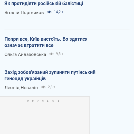
Як протидіяти російській балістиці
Віталій Портников
14,2 т.
Попри все, Київ вистоїть. Бо здатися
означає втратити все
Ольга Айвазовська
9,8 т.
Захід зобов'язаний зупинити путінський
геноцид українців
Леонід Невзлін
2,8 т.