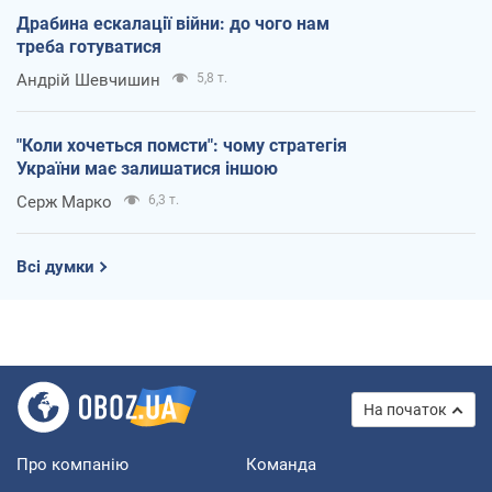
Драбина ескалації війни: до чого нам
треба готуватися
Андрій Шевчишин
5,8 т.
"Коли хочеться помсти": чому стратегія
України має залишатися іншою
Серж Марко
6,3 т.
Всі думки
На початок
Про компанію
Команда