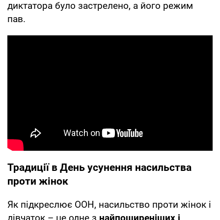
диктатора було застрелено, а його режим
пав.
Традиції в День усунення насильства
проти жінок
Як підкреслює ООН, насильство проти жінок і
дівчаток – це одне з
найпоширеніших і