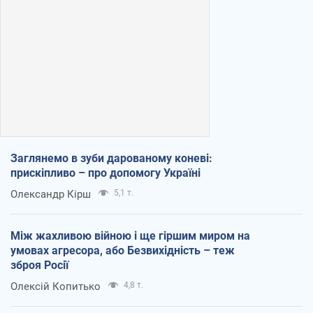
Заглянемо в зуби дарованому коневі:
прискіпливо – про допомогу Україні
Олександр Кірш
5,1 т.
Між жахливою війною і ще гіршим миром на
умовах агресора, або Безвихідність – теж
зброя Росії
Олексій Копитько
4,8 т.