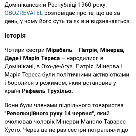
Домініканській Республіці 1960 року.
OBOZREVATEL
розповідає про те, що це за
день, у чому його суть та як він відзначається.
Історія
Чотири сестри
Мірабаль
–
Патрія, Мінерва,
Деде і Марія Тереса
– народилися в
Домінікані, в Охо-де-Агуа. Патрія, Мінерва і
Марія Тереса були політичними активістками
і боролися з режимом, який встановив у
країні
Рафаель Трухільо.
Вони були членами підпільного товариства
"Революційного руху 14 червня",
який
очолював чоловік Мінерви Маноло Таварес
Хусто. Через це не раз сестри потрапляли до