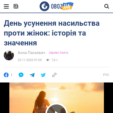
День усунення насильства
проти жінок: історія та
значення
Анна Паскевич
(Архів) Свята
25.11.2020 07:00
7,6 т.
1
РУС