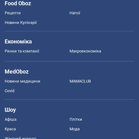
Food Oboz
Рецепти
Напої
Новини Кулінарії
Економіка
Ринки та компанії
Макроекономіка
MedOboz
Новини медицини
MAMACLUB
Covid
Шоу
Афіша
Плітки
Краса
Мода
Жіночий журнал