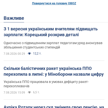
Повернутися на головну OBOZ
Важливе
З 1 вересня українським вчителям підвищать
зарплати: Корецький розкрив деталі
Одночасно з підвищенням зарплат педагогам уряд анонсував
збільшення студентських стипендій
12,2 т.
7.08.2026 00:29
Скільки балістичних ракет українська ППО
перехопила в липні: у Міноборони назвали цифру
Українська ППО працювала в умовах дефіциту ракет-
перехоплювачів
6,5 т.
7.08.2026 15:09
Ауріка Ротару через суд змінила свою пенсію, на