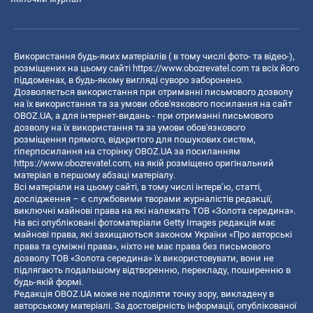
Використання будь-яких матеріалів ( в тому числі фото- та відео-),
розміщених на цьому сайті
https://www.obozrevatel.com
та всіх його
піддоменах, в будь-якому вигляді суворо заборонено.
Дозволяється використання при отриманні письмового дозволу
на їх використання та за умови обов'язкового посилання на сайт
OBOZ.UA, а для інтернет-видань - при отриманні письмового
дозволу на їх використання та за умови обов'язкового
розміщення прямого, відкритого для пошукових систем,
гіперпосилання на сторінку OBOZ.UA за посиланням
https://www.obozrevatel.com
, на якій розміщено оригінальний
матеріал в першому абзаці матеріалу.
Всі матеріали на цьому сайті, в тому числі інтерв’ю, статті,
дослідження – є службовими творами журналістів редакції,
виключні майнові права на які належать ТОВ «Золота середина».
На всі опубліковані фотоматеріали Getty Images редакція має
майнові права, які захищаються законом України «Про авторські
права та суміжні права», ніхто не має права без письмового
дозволу ТОВ «Золота середина» їх використовувати, вони не
підлягають подальшому відтворенню, перекладу, поширенню в
будь-якій формі.
Редакція OBOZ.UA може не поділяти точку зору, викладену в
авторському матеріалі. За достовірність інформації, опублікованої