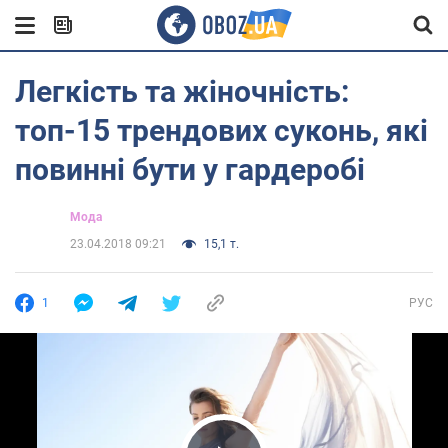
Легкість та жіночність:
топ-15 трендових суконь, які
повинні бути у гардеробі
Мода
23.04.2018 09:21
15,1 т.
1
РУС