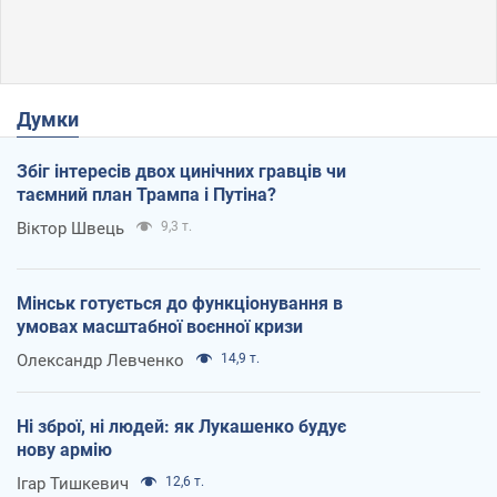
Думки
Збіг інтересів двох цинічних гравців чи
таємний план Трампа і Путіна?
Віктор Швець
9,3 т.
Мінськ готується до функціонування в
умовах масштабної воєнної кризи
Олександр Левченко
14,9 т.
Ні зброї, ні людей: як Лукашенко будує
нову армію
Ігар Тишкевич
12,6 т.