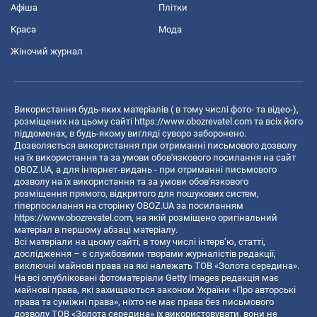
Афіша
Плітки
Краса
Мода
Жіночий журнал
Використання будь-яких матеріалів ( в тому числі фото- та відео-),
розміщених на цьому сайті
https://www.obozrevatel.com
та всіх його
піддоменах, в будь-якому вигляді суворо заборонено.
Дозволяється використання при отриманні письмового дозволу
на їх використання та за умови обов'язкового посилання на сайт
OBOZ.UA, а для інтернет-видань - при отриманні письмового
дозволу на їх використання та за умови обов'язкового
розміщення прямого, відкритого для пошукових систем,
гіперпосилання на сторінку OBOZ.UA за посиланням
https://www.obozrevatel.com
, на якій розміщено оригінальний
матеріал в першому абзаці матеріалу.
Всі матеріали на цьому сайті, в тому числі інтерв’ю, статті,
дослідження – є службовими творами журналістів редакції,
виключні майнові права на які належать ТОВ «Золота середина».
На всі опубліковані фотоматеріали Getty Images редакція має
майнові права, які захищаються законом України «Про авторські
права та суміжні права», ніхто не має права без письмового
дозволу ТОВ «Золота середина» їх використовувати, вони не