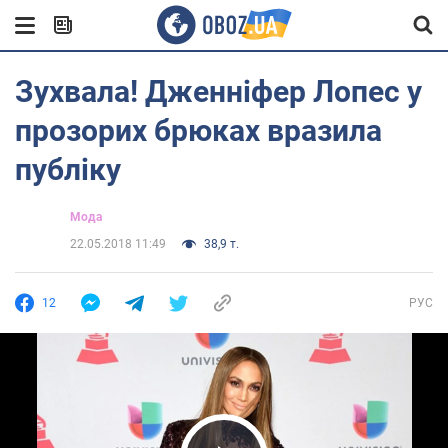
Зухвала! Дженніфер Лопес у
прозорих брюках вразила
публіку
Мода
22.05.2018 11:49
38,9 т.
12
РУС