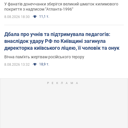
Олімпіади
У фанатів донеччанки зберігся великий шматок килимового
покриття з надписом "Атланта-1996"
11,1 т.
8.08.2026 18:30
Дбала про учнів та підтримувала педагогів:
внаслідок удару РФ по Київщині загинула
директорка київського ліцею, її чоловік та онук
Вічна пам'ять жертвам російського терору
18,9 т.
8.08.2026 13:32