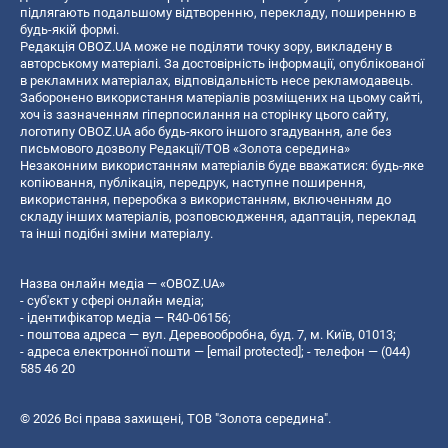
підлягають подальшому відтворенню, перекладу, поширенню в
будь-якій формі.
Редакція OBOZ.UA може не поділяти точку зору, викладену в
авторському матеріалі. За достовірність інформації, опублікованої
в рекламних матеріалах, відповідальність несе рекламодавець.
Заборонено використання матеріалів розміщених на цьому сайті,
хоч із зазначенням гіперпосилання на сторінку цього сайту,
логотипу OBOZ.UA або будь-якого іншого згадування, але без
письмового дозволу Редакції/ТОВ «Золота середина»
Незаконним використанням матеріалів буде вважатися: будь-яке
копiювання, публiкацiя, передрук, наступне поширення,
використання, переробка з використанням, включенням до
складу інших матеріалів, розповсюдження, адаптація, переклад
та інші подібні зміни матеріалу.
Назва онлайн медіа — «OBOZ.UA»
- суб'єкт у сфері онлайн медіа;
- ідентифікатор медіа — R40-06156;
- поштова адреса — вул. Деревообробна, буд. 7, м. Київ, 01013;
- адреса електронної пошти —
[email protected]
; - телефон — (044)
585 46 20
© 2026 Всі права захищені, ТОВ "Золота середина".