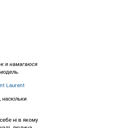
нок я намагаюся
модель.
nt Laurent
, наскільки
себе ні в якому
узді, людина