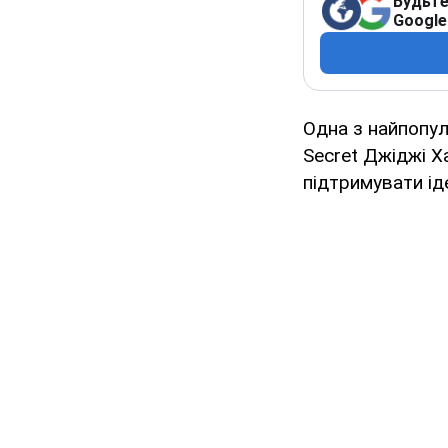
Будьте
Google
Одна з найпопуля
Secret Джіджі Х
підтримувати ід