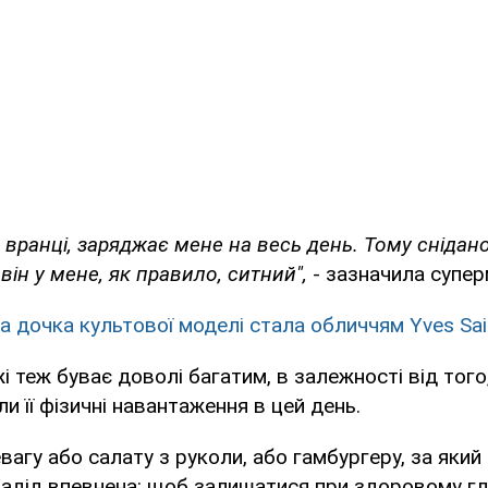
аю вранці, заряджає мене на весь день. Тому сніда
 він у мене, як правило, ситний",
- зазначила супер
на дочка культової моделі стала обличчям Yves Sai
і теж буває доволі багатим, в залежності від того
и її фізичні навантаження в цей день.
вагу або салату з руколи, або гамбургеру, за який 
 Хадід впевнена: щоб залишатися при здоровому гл