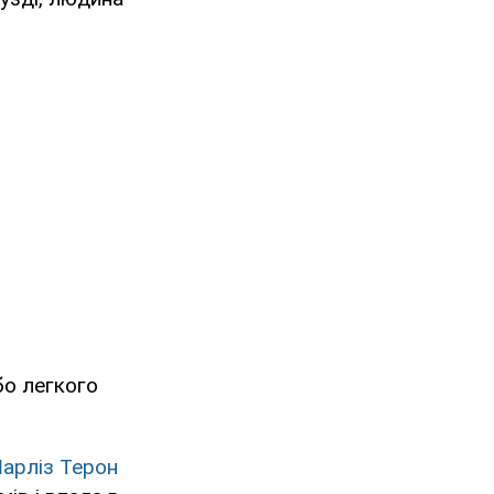
бо легкого
арліз Терон