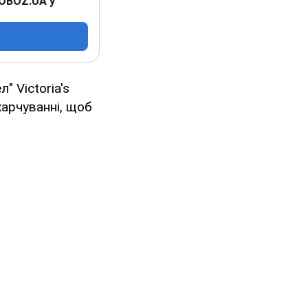
 OBOZ.UA у
" Victoria's
харчуванні, щоб