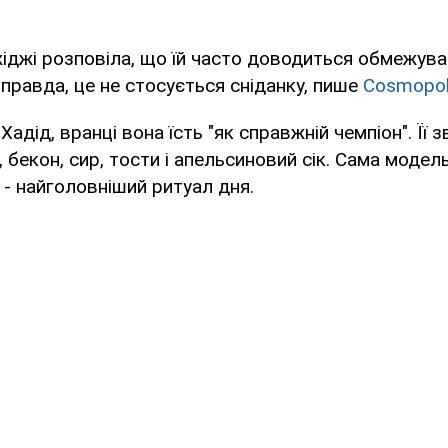
жіджі розповіла, що їй часто доводиться обмежува
равда, це не стосується сніданку, пише
Cosmopol
Хадід, вранці вона їсть "як справжній чемпіон". Її 
, бекон, сир, тости і апельсиновий сік. Сама моде
ї - найголовніший ритуал дня.