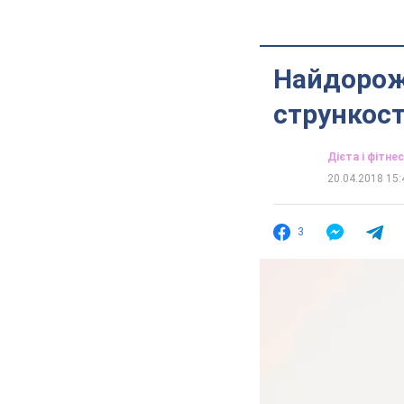
Найдорожч
стрункост
Дієта і фітнес
20.04.2018 15:
3