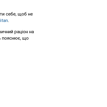
ти себе, щоб не
itan
.
звичний раціон на
ль пояснює, що