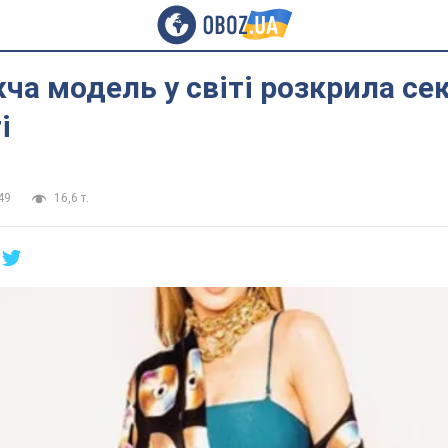
а модель у світі розкрила сек
і
49
16,6 т.