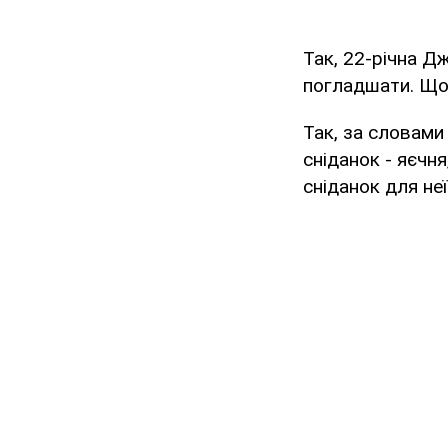
Так, 22-річна Д
погладшати. Щоп
Так, за словами 
сніданок - яєчня
сніданок для не