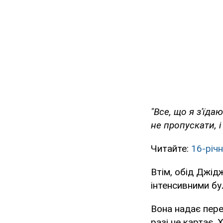
"Все, що я з'їд
не пропускати, і
Читайте:
16-річ
Втім, обід Джідж
інтенсивними бул
Вона надає пере
разі не картає.