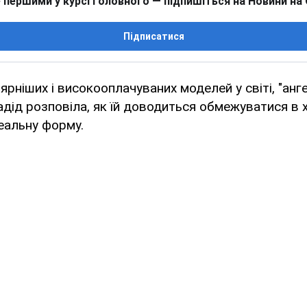
 першими у курсі головного — підпишіться на Новини на
Підписатися
рніших і високооплачуваних моделей у світі, "ангел
адід розповіла, як їй доводиться обмежуватися в 
еальну форму.