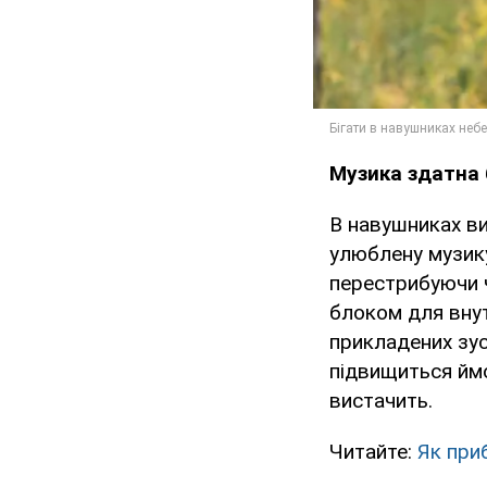
Музика здатна 
В навушниках ви
улюблену музику
перестрибуючи 
блоком для внут
прикладених зус
підвищиться ймо
вистачить.
Читайте:
Як при