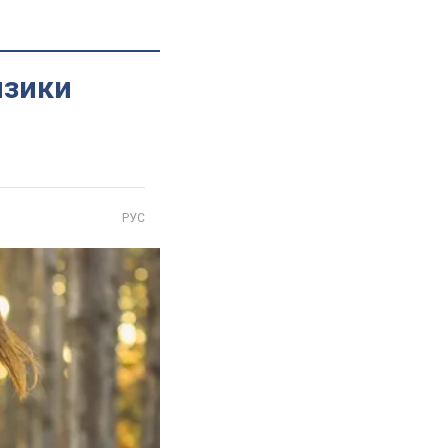
изики
РУС