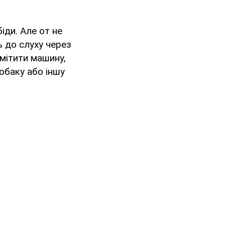
біди. Але от не
ь до слуху через
омітити машину,
собаку або іншу