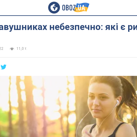
навушниках небезпечно: які є р
22
11,0 т.