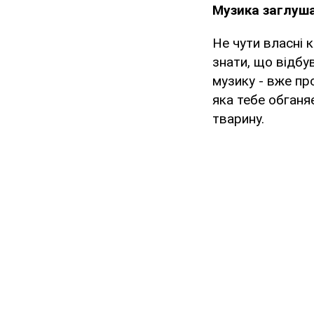
Музика заглуша
Не чути власні к
знати, що відбу
музику - вже пр
яка тебе обганяє
тварину.