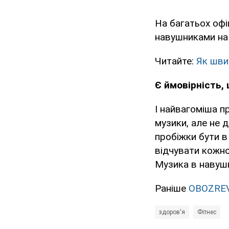
На багатьох офі
навушниками на 
Читайте:
Як шви
Є ймовірність, 
І найвагоміша п
музики, але не 
пробіжки бути в
відчувати кожно
Музика в навушн
Раніше
OBOZRE
здоров'я
Фітнес