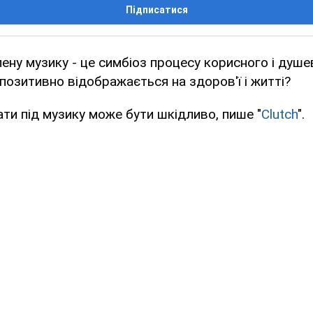
Підписатися
лену музику - це симбіоз процесу корисного і душе
позитивно відображається на здоров'ї і житті?
гати під музику може бути шкідливо, пише "
Clutch
".