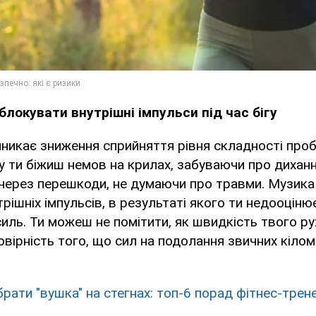
блокувати внутрішні імпульси під час бігу
никає зниження сприйняття рівня складності проб
 ти біжиш немов на крилах, забуваючи про диханн
через перешкоди, не думаючи про травми. Музика
рішніх імпульсів, в результаті якого ти недооціню
иль. Ти можеш не помітити, як швидкість твого ру
вірність того, що сил на подолання звичних кіломе
брати "вушка" на стегнах: топ-6 порад фітнес-трен