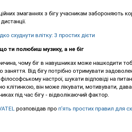
ційних змаганнях з бігу учасникам забороняють к
дистанції.
дко схуднути влітку: 3 простих дієти
що ти полюбиш музику, а не біг
ричина, чому біг в навушниках може нашкодити тоб
до заняття. Від бігу потрібно отримувати задоволен
 філософському настрої, шукати відповіді на питан
ю клітинкою, він може лікувати, мотивувати, дава
иках під час бігу - відволікаючий фактор.
VATEL
розповідав про
п'ять простих правил для с