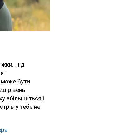
іжки. Під
я і
 може бути
єш рівень
ху збільшиться і
трів у тебе не
ера