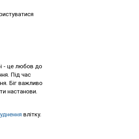
ористуватися
і - це любов до
ня. Під час
ня. Біг важливо
ти настанови.
худнення
влітку.