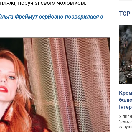
 пляжі, поруч зі своїм чоловіком.
TO
 Ольга Фреймут серйозно посварилася з
Крем
баліс
Інте
У липн
"рекор
запуще