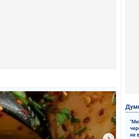
Дум
"Ми
чер
не 