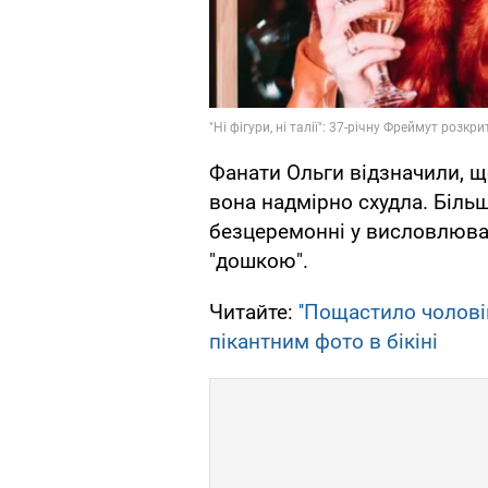
Фанати Ольги відзначили, щ
вона надмірно схудла. Більш
безцеремонні у висловлюван
"дошкою".
Читайте:
''Пощастило чолові
пікантним фото в бікіні