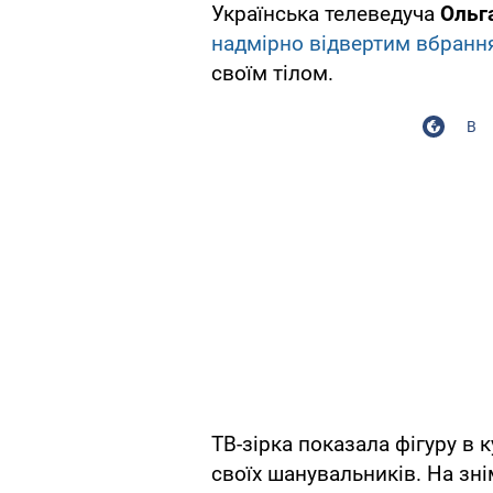
Українська телеведуча
Ольг
надмірно відвертим вбранн
своїм тілом.
В
ТВ-зірка показала фігуру в 
своїх шанувальників. На зні