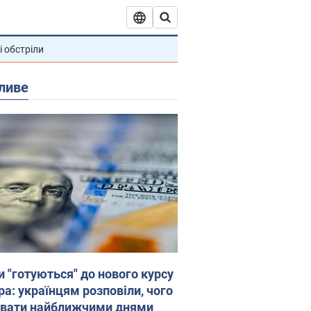
і обстріли
ливе
и "готуються" до нового курсу
ра: українцям розповіли, чого
увати найближчими днями