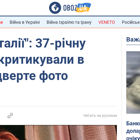
ни
Війна в Україні
Війна Ізраїлю та Ірану
VENETO
Російськ
Важ
 талії": 37-річну
критикували в
дверте фото
Читать на русском
Банк
дола
очік