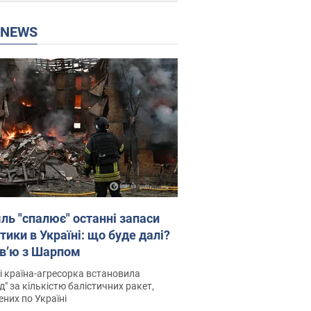
P NEWS
ль "спалює" останні запаси
тики в Україні: що буде далі?
рв’ю з Шарпом
і країна-агресорка встановила
д" за кількістю балістичних ракет,
них по Україні