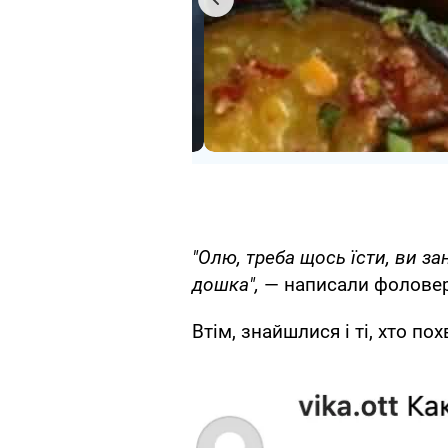
"Олю, треба щось їсти, ви зана
дошка",
— написали фоловер
Втім, знайшлися і ті, хто пох