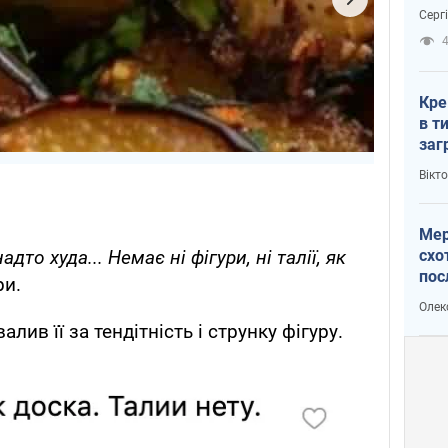
зне
Серг
рак
Кре
в т
заг
лог
Вікт
Мер
схо
дто худа... Немає ні фігури, ні талії, як
пос
и.
укр
Олек
валив її за тендітність і струнку фігуру.