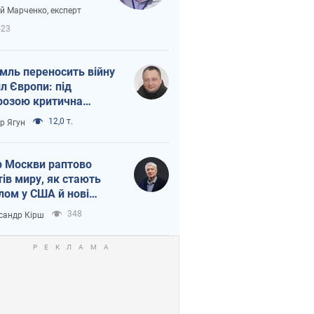
вірі через
ій Марченко, експерт
етний терор
423
мль переносить війну
ил Європи: під
розою критична
істика
12,0 т.
ор Ягун
 Москви раптово
тів миру, як стають
лом у США й нові
аїнські топ-рейтинги
348
сандр Кірш