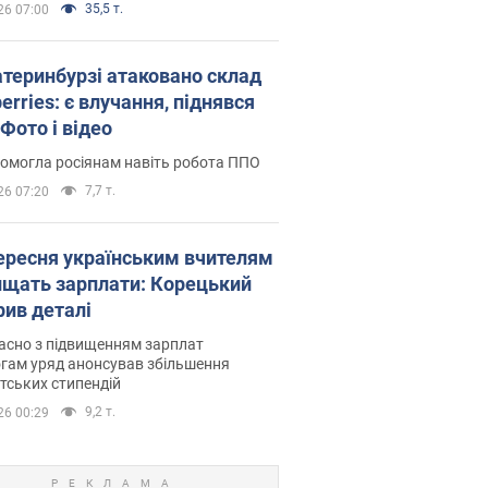
35,5 т.
26 07:00
атеринбурзі атаковано склад
erries: є влучання, піднявся
Фото і відео
омогла росіянам навіть робота ППО
7,7 т.
26 07:20
вересня українським вчителям
ищать зарплати: Корецький
рив деталі
асно з підвищенням зарплат
гам уряд анонсував збільшення
тських стипендій
9,2 т.
26 00:29