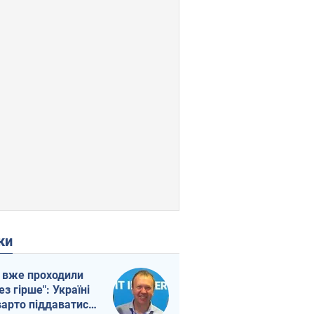
ки
 вже проходили
ез гірше": Україні
варто піддаватися