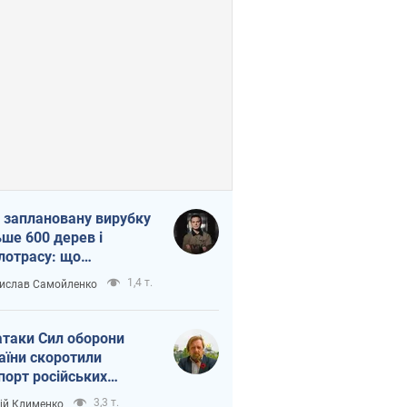
 заплановану вирубку
ьше 600 дерев і
лотрасу: що
бувається на Теремках
1,4 т.
ислав Самойленко
иєві
атаки Сил оборони
аїни скоротили
порт російських
топродуктів
3,3 т.
ій Клименко