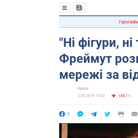
Герої вій
"Ні фігури, ні
Фреймут роз
мережі за ві
Краса
2.05.2019 15:52
188,7 т.
5