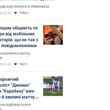
уде курс валюти в обмінниках
149,6 т.
26 22:58
їнцям обіцяють по
рн від мобільних
торів: що не так з
 повідомленнями
потрапити в пастку
їв
14,3 т.
26 21:02
орожчий
оліст "Динамо"
в "Карабаху" вже
-й хвилині матчу.
о
ок відбувається в
і