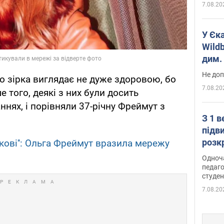
7.08.20
У Єк
Wildb
дим. 
Не доп
о зірка виглядає не дуже здоровою, бо
7.08.20
е того, деякі з них були досить
нях, і порівняли 37-річну Фреймут з
З 1 
підв
розк
кові'': Ольга Фреймут вразила мережу
Одноч
педаго
студен
7.08.20