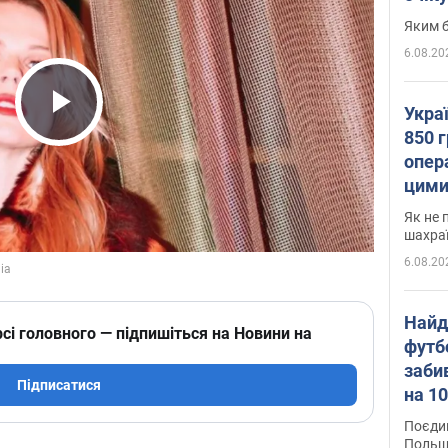
Яким б
6.08.20
Укра
Play Video
850 г
опера
цими
Як не 
шахра
6.08.20
Найд
сі головного — підпишіться на Новини на
футб
заби
Підписатися
на 10
Віде
Поєдин
Польщ