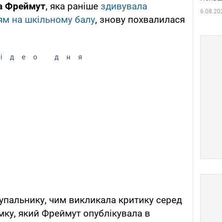
а Фреймут
, яка раніше
здивувала
6.08.20
ям на шкільному балу
, знову похвалилася
ідео дня
купальнику, чим викликала критику серед
мку, який Фреймут опублікувала в