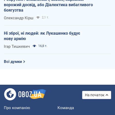
ворожий досвід, або Діалектика вибагливого
боягузтва
Олександр Кірш
2,1 т.
Ні зброї, ні людей: як Лукашенко будує
нову армію
Ігар Тишкевич
16,8 т.
Всі думки
На початок
Про компанію
Команда