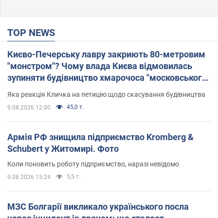
TOP NEWS
Києво-Печерську лавру закриють 80-метровим
"монстром"? Чому влада Києва відмовилась
зупиняти будівництво хмарочоса "московського
вірянина"
Яка реакція Кличка на петицію щодо скасування будівництва
45,0 т.
9.08.2026 12:00
Армія РФ знищила підприємство Kromberg &
Schubert у Житомирі. Фото
Коли поновить роботу підприємство, наразі невідомо
5,5 т.
9.08.2026 15:24
МЗС Болгарії викликало українського посла