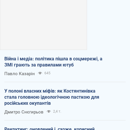
Війна і медіа: політика пішла в соцмережі, а
ЗМІ грають за правилами ютуб
Павло Казарін
645
У полоні власних міфів: як Костянтинівка
стала головною ідеологічною пасткою для
російських окупантів
Дмитро Снєгирьов
2,4 т.
Рекрутинг: оновлений і, схоже, корисний