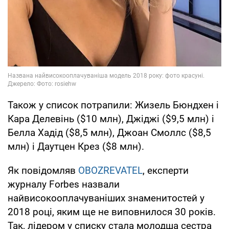
Також у список потрапили: Жизель Бюндхен і
Кара Делевінь ($10 млн), Джіджі ($9,5 млн) і
Белла Хадід ($8,5 млн), Джоан Смоллс ($8,5
млн) і Даутцен Крез ($8 млн).
Як повідомляв
OBOZREVATEL
, експерти
журналу Forbes назвали
найвисокооплачуваніших знаменитостей у
2018 році, яким ще не виповнилося 30 років.
Так, лідером у списку стала молодша сестра