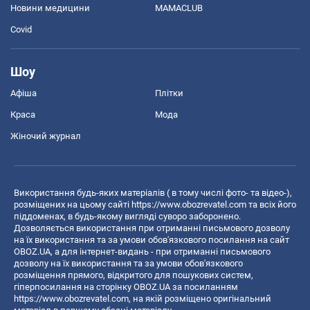
Новини медицини
MAMACLUB
Covid
Шоу
Афіша
Плітки
Краса
Мода
Жіночий журнал
Використання будь-яких матеріалів ( в тому числі фото- та відео-),
розміщених на цьому сайті
https://www.obozrevatel.com
та всіх його
піддоменах, в будь-якому вигляді суворо заборонено.
Дозволяється використання при отриманні письмового дозволу
на їх використання та за умови обов'язкового посилання на сайт
OBOZ.UA, а для інтернет-видань - при отриманні письмового
дозволу на їх використання та за умови обов'язкового
розміщення прямого, відкритого для пошукових систем,
гіперпосилання на сторінку OBOZ.UA за посиланням
https://www.obozrevatel.com
, на якій розміщено оригінальний