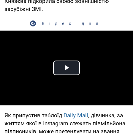
Князєва підкорила своєю зовнішністю
зарубіжні ЗМІ.
Відео дня
Play Video
Як припустив таблоїд
Daily Mail
, дівчинка, за
життям якої в Instagram стежать півмільйона
підписників, може претендувати на звання