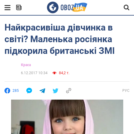
Найкрасивіша дівчинка в
світі? Маленька росіянка
підкорила британські ЗМІ
Краса
6.12.2017 10:34
84,2 т.
285
РУС