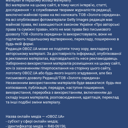
матеріал в першому абзаці матеріалу.
Всі матеріали на цьому сайті, в тому числі інтерв’ю, статті,
дослідження – є службовими творами журналістів редакції,
виключні майнові права на які належать ТОВ «Золота середина».
На всі опубліковані фотоматеріали Getty Images редакція має
майнові права, які захищаються законом України «Про авторські
права та суміжні права», ніхто не має права без письмового
дозволу ТОВ «Золота середина» їх використовувати, вони не
підлягають подальшому відтворенню, перекладу, поширенню в
будь-якій формі.
Редакція OBOZ.UA може не поділяти точку зору, викладену в
авторському матеріалі. За достовірність інформації, опублікованої
в рекламних матеріалах, відповідальність несе рекламодавець.
Заборонено використання матеріалів розміщених на цьому сайті,
хоч із зазначенням гіперпосилання на сторінку цього сайту,
логотипу OBOZ.UA або будь-якого іншого згадування, але без
письмового дозволу Редакції/ТОВ «Золота середина»
Незаконним використанням матеріалів буде вважатися: будь-яке
копiювання, публiкацiя, передрук, наступне поширення,
використання, переробка з використанням, включенням до
складу інших матеріалів, розповсюдження, адаптація, переклад
та інші подібні зміни матеріалу.
Назва онлайн медіа — «OBOZ.UA»
- суб'єкт у сфері онлайн медіа;
- ідентифікатор медіа — R40-06156;