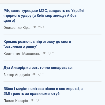
РФ, каже турецьке МЗС, завдасть по Україні
ядерного удару (а Київ мер знищує й без
цього)
Олександр Кірш
2,5 т.
Кремль розпочав підготовку до свого
"останнього ривку"
Костянтин Машовець
8,9 т.
Дух Анкоріджа остаточно випарувався
Віктор Андрусів
7,3 т.
Війна і медіа: політика пішла в соцмережі, а
ЗМІ грають за правилами ютуб
Павло Казарін
3,9 т.