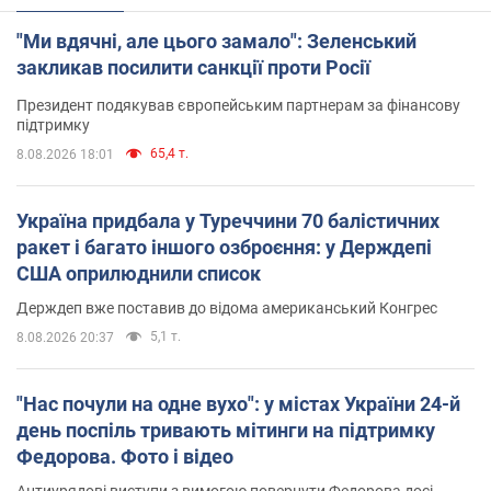
"Ми вдячні, але цього замало": Зеленський
закликав посилити санкції проти Росії
Президент подякував європейським партнерам за фінансову
підтримку
65,4 т.
8.08.2026 18:01
Україна придбала у Туреччини 70 балістичних
ракет і багато іншого озброєння: у Держдепі
США оприлюднили список
Держдеп вже поставив до відома американський Конгрес
5,1 т.
8.08.2026 20:37
"Нас почули на одне вухо": у містах України 24-й
день поспіль тривають мітинги на підтримку
Федорова. Фото і відео
Антиурядові виступи з вимогою повернути Федорова досі