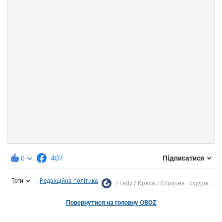
0
407
Підписатися
Теги
Редакційна політика
Lady
Краса
Стильна і схудла:...
Повернутися на головну OBOZ