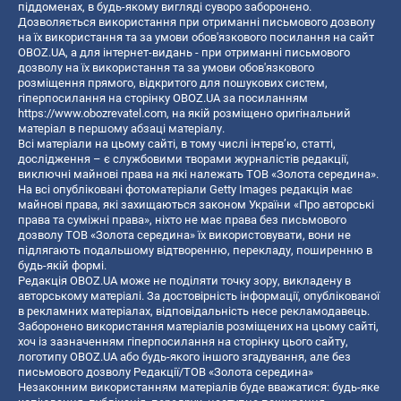
піддоменах, в будь-якому вигляді суворо заборонено.
Дозволяється використання при отриманні письмового дозволу
на їх використання та за умови обов'язкового посилання на сайт
OBOZ.UA, а для інтернет-видань - при отриманні письмового
дозволу на їх використання та за умови обов'язкового
розміщення прямого, відкритого для пошукових систем,
гіперпосилання на сторінку OBOZ.UA за посиланням
https://www.obozrevatel.com
, на якій розміщено оригінальний
матеріал в першому абзаці матеріалу.
Всі матеріали на цьому сайті, в тому числі інтерв’ю, статті,
дослідження – є службовими творами журналістів редакції,
виключні майнові права на які належать ТОВ «Золота середина».
На всі опубліковані фотоматеріали Getty Images редакція має
майнові права, які захищаються законом України «Про авторські
права та суміжні права», ніхто не має права без письмового
дозволу ТОВ «Золота середина» їх використовувати, вони не
підлягають подальшому відтворенню, перекладу, поширенню в
будь-якій формі.
Редакція OBOZ.UA може не поділяти точку зору, викладену в
авторському матеріалі. За достовірність інформації, опублікованої
в рекламних матеріалах, відповідальність несе рекламодавець.
Заборонено використання матеріалів розміщених на цьому сайті,
хоч із зазначенням гіперпосилання на сторінку цього сайту,
логотипу OBOZ.UA або будь-якого іншого згадування, але без
письмового дозволу Редакції/ТОВ «Золота середина»
Незаконним використанням матеріалів буде вважатися: будь-яке