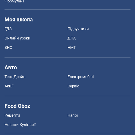
Формула-1
Моя школа
ГДЗ
Підручники
Онлайн уроки
ДПА
ЗНО
НМТ
Авто
Тест Драйв
Електромобілі
Акції
Сервіс
Food Oboz
Рецепти
Напої
Новини Кулінарії