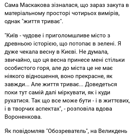
Сама Маскакова зізналася, що зараз закута в
матеріальному просторі чотирьох вимірів,
однак "життя триває".
"Київ - чудове і приголомшливе місто з
древньою історією, що потопає в зелені. Я
дуже чекала весну в Києві. Не думала,
звичайно, що ця весна принесе мені стільки
особистого горя, але до міста це не має
ніякого відношення, воно прекрасне, як
завжди... Але життя триває... Доведеться
поки тут самій далі міркувати, як і куди
рухатися. Так що все може бути - і в життєвих,
і в творчих аспектах", - розповіла вдова
Вороненкова.
Як повідомляв "Обозреватель", на Великдень