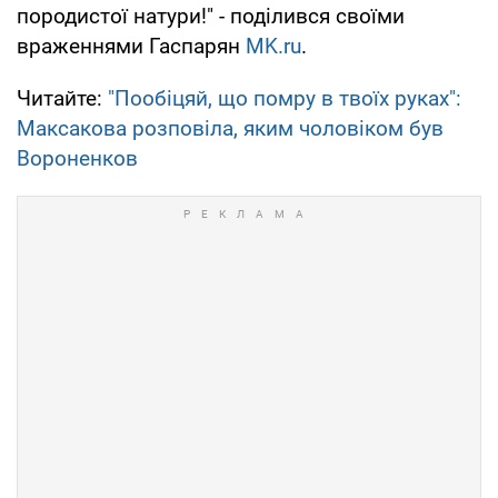
породистої натури!" - поділився своїми
враженнями Гаспарян
MK.ru
.
Читайте:
"Пообіцяй, що помру в твоїх руках":
Максакова розповіла, яким чоловіком був
Вороненков