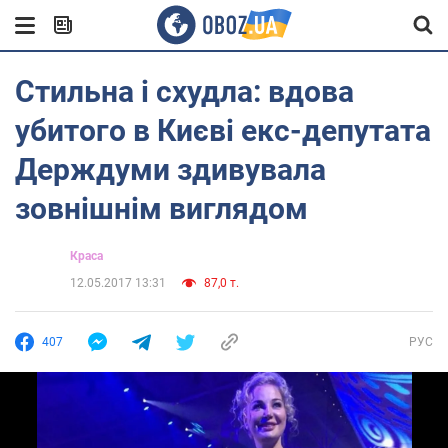
Стильна і схудла: вдова
убитого в Києві екс-депутата
Держдуми здивувала
зовнішнім виглядом
Краса
12.05.2017 13:31
87,0 т.
407
РУС