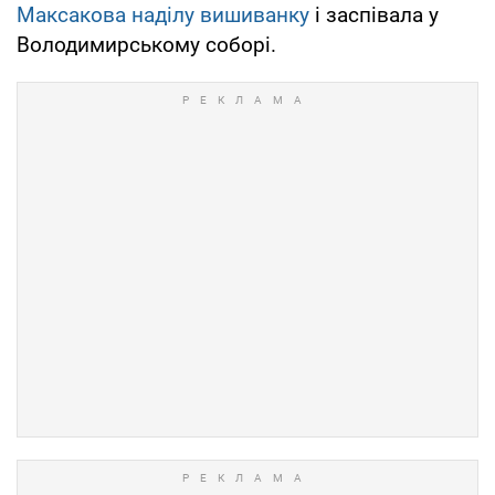
Максакова наділу вишиванку
і заспівала у
Володимирському соборі.