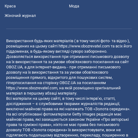
Краса
Мода
Жіночий журнал
Використання будь-яких матеріалів ( в тому числі фото- та відео-),
розміщених на цьому сайті
https://www.obozrevatel.com
та всіх його
піддоменах, в будь-якому вигляді суворо заборонено.
Дозволяється використання при отриманні письмового дозволу
на їх використання та за умови обов'язкового посилання на сайт
OBOZ.UA, а для інтернет-видань - при отриманні письмового
дозволу на їх використання та за умови обов'язкового
розміщення прямого, відкритого для пошукових систем,
гіперпосилання на сторінку OBOZ.UA за посиланням
https://www.obozrevatel.com
, на якій розміщено оригінальний
матеріал в першому абзаці матеріалу.
Всі матеріали на цьому сайті, в тому числі інтерв’ю, статті,
дослідження – є службовими творами журналістів редакції,
виключні майнові права на які належать ТОВ «Золота середина».
На всі опубліковані фотоматеріали Getty Images редакція має
майнові права, які захищаються законом України «Про авторські
права та суміжні права», ніхто не має права без письмового
дозволу ТОВ «Золота середина» їх використовувати, вони не
підлягають подальшому відтворенню, перекладу, поширенню в