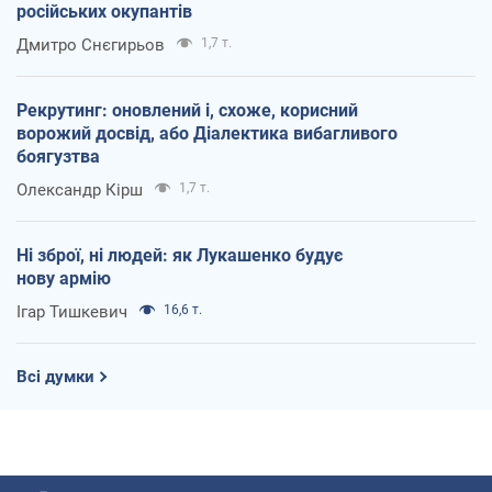
російських окупантів
Дмитро Снєгирьов
1,7 т.
Рекрутинг: оновлений і, схоже, корисний
ворожий досвід, або Діалектика вибагливого
боягузтва
Олександр Кірш
1,7 т.
Ні зброї, ні людей: як Лукашенко будує
нову армію
Ігар Тишкевич
16,6 т.
Всі думки