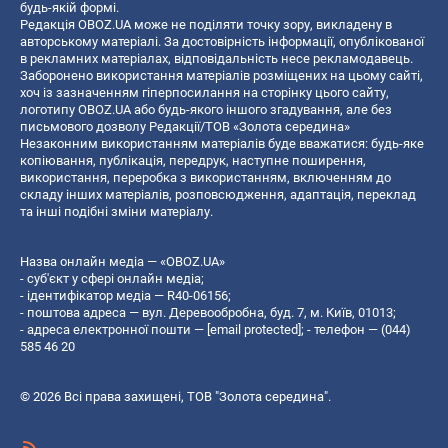
будь-якій формі.
Редакція OBOZ.UA може не поділяти точку зору, викладену в
авторському матеріалі. За достовірність інформації, опублікованої
в рекламних матеріалах, відповідальність несе рекламодавець.
Заборонено використання матеріалів розміщених на цьому сайті,
хоч із зазначенням гіперпосилання на сторінку цього сайту,
логотипу OBOZ.UA або будь-якого іншого згадування, але без
письмового дозволу Редакції/ТОВ «Золота середина»
Незаконним використанням матеріалів буде вважатися: будь-яке
копiювання, публiкацiя, передрук, наступне поширення,
використання, переробка з використанням, включенням до
складу інших матеріалів, розповсюдження, адаптація, переклад
та інші подібні зміни матеріалу.
Назва онлайн медіа — «OBOZ.UA»
- суб'єкт у сфері онлайн медіа;
- ідентифікатор медіа — R40-06156;
- поштова адреса — вул. Деревообробна, буд. 7, м. Київ, 01013;
- адреса електронної пошти —
[email protected]
; - телефон — (044)
585 46 20
© 2026 Всі права захищені, ТОВ "Золота середина".