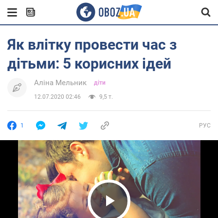
Як влітку провести час з
дітьми: 5 корисних ідей
Аліна Мельник
діти
12.07.2020 02:46
9,5 т.
1
РУС