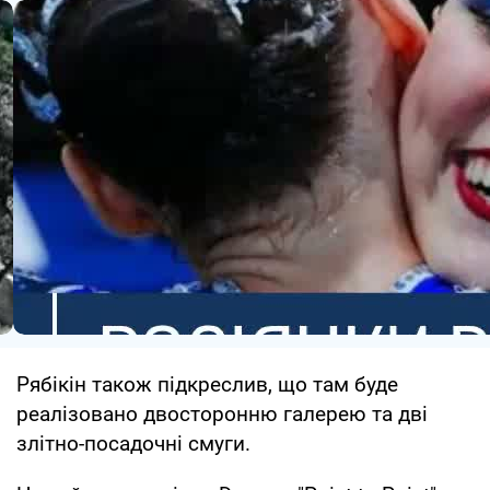
Рябікін також підкреслив, що там буде
реалізовано двосторонню галерею та дві
злітно-посадочні смуги.