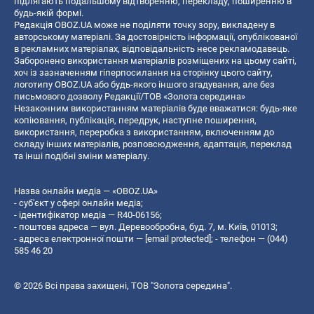
підлягають подальшому відтворенню, перекладу, поширенню в
будь-якій формі.
Редакція OBOZ.UA може не поділяти точку зору, викладену в
авторському матеріалі. За достовірність інформації, опублікованої
в рекламних матеріалах, відповідальність несе рекламодавець.
Заборонено використання матеріалів розміщених на цьому сайті,
хоч із зазначенням гіперпосилання на сторінку цього сайту,
логотипу OBOZ.UA або будь-якого іншого згадування, але без
письмового дозволу Редакції/ТОВ «Золота середина»
Незаконним використанням матеріалів буде вважатися: будь-яке
копiювання, публiкацiя, передрук, наступне поширення,
використання, переробка з використанням, включенням до
складу інших матеріалів, розповсюдження, адаптація, переклад
та інші подібні зміни матеріалу.
Назва онлайн медіа — «OBOZ.UA»
- суб'єкт у сфері онлайн медіа;
- ідентифікатор медіа — R40-06156;
- поштова адреса — вул. Деревообробна, буд. 7, м. Київ, 01013;
- адреса електронної пошти —
[email protected]
; - телефон — (044)
585 46 20
© 2026 Всі права захищені, ТОВ "Золота середина".