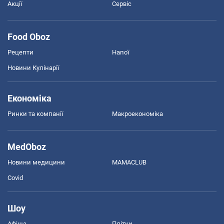
Акції
Сервіс
Food Oboz
Рецепти
Напої
Новини Кулінарії
Економіка
Ринки та компанії
Макроекономіка
MedOboz
Новини медицини
MAMACLUB
Covid
Шоу
Афіша
Плітки