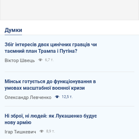
Думки
Збіг інтересів двох цинічних гравців чи
таємний план Трампа і Путіна?
Віктор Швець
6,7 т.
Мінськ готується до функціонування в
умовах масштабної воєнної кризи
Олександр Левченко
12,5 т.
Ні зброї, ні людей: як Лукашенко будує
нову армію
Ігар Тишкевич
8,9 т.