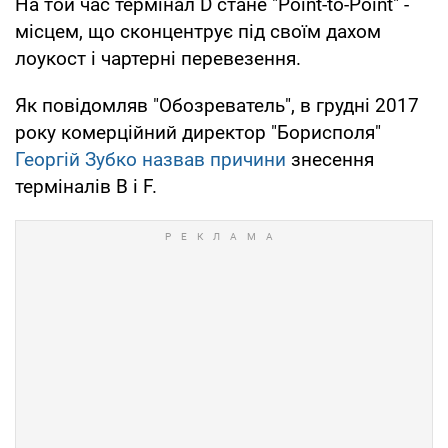
На той час термінал D стане "Point-to-Рoint" -
місцем, що сконцентрує під своїм дахом
лоукост і чартерні перевезення.
Як повідомляв "Обозреватель", в грудні 2017
року комерційний директор "Борисполя"
Георгій Зубко назвав причини
знесення
терміналів B і F.