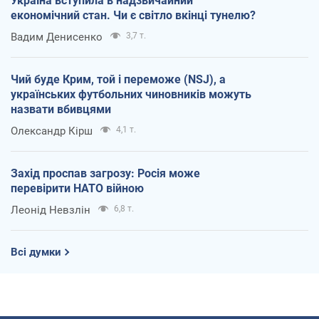
Україна вступила в надзвичайний
економічний стан. Чи є світло вкінці тунелю?
Вадим Денисенко
3,7 т.
Чий буде Крим, той і переможе (NSJ), а
українських футбольних чиновників можуть
назвати вбивцями
Олександр Кірш
4,1 т.
Захід проспав загрозу: Росія може
перевірити НАТО війною
Леонід Невзлін
6,8 т.
Всі думки