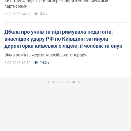
Київ також веде активні переговори з європейськими
партнерами
3,6 т.
8.08.2026 14:08
Дбала про учнів та підтримувала педагогів:
внаслідок удару РФ по Київщині загинула
директорка київського ліцею, її чоловік та онук
Вічна пам'ять жертвам російського терору
14,6 т.
8.08.2026 13:32