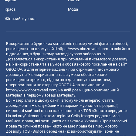
Краса
Мода
Жіночий журнал
Використання будь-яких матеріалів ( в тому числі фото- та відео-),
розміщених на цьому сайті
https://www.obozrevatel.com
та всіх його
піддоменах, в будь-якому вигляді суворо заборонено.
Дозволяється використання при отриманні письмового дозволу
на їх використання та за умови обов'язкового посилання на сайт
OBOZ.UA, а для інтернет-видань - при отриманні письмового
дозволу на їх використання та за умови обов'язкового
розміщення прямого, відкритого для пошукових систем,
гіперпосилання на сторінку OBOZ.UA за посиланням
https://www.obozrevatel.com
, на якій розміщено оригінальний
матеріал в першому абзаці матеріалу.
Всі матеріали на цьому сайті, в тому числі інтерв’ю, статті,
дослідження – є службовими творами журналістів редакції,
виключні майнові права на які належать ТОВ «Золота середина».
На всі опубліковані фотоматеріали Getty Images редакція має
майнові права, які захищаються законом України «Про авторські
права та суміжні права», ніхто не має права без письмового
дозволу ТОВ «Золота середина» їх використовувати, вони не