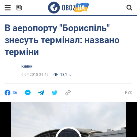
В аеропорту "Бориспіль"
знесуть термінал: названо
терміни
Кияни
6.04.2018 21:49
13,1 т.
36
РУС