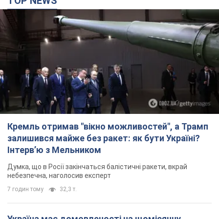
TOP NEWS
Кремль отримав "вікно можливостей", а Трамп
залишився майже без ракет: як бути Україні?
Інтерв’ю з Мельником
Думка, що в Росії закінчаться балістичні ракети, вкрай
небезпечна, наголосив експерт
7 годин тому
32,3 т.
Україна має домовленості на щомісячну