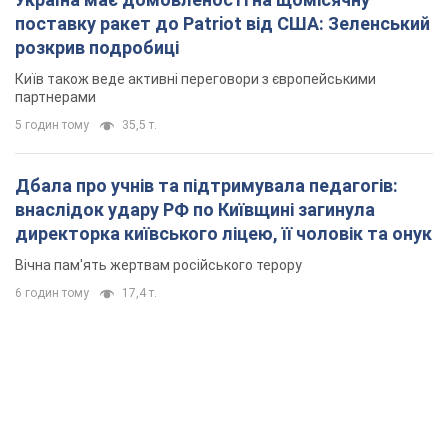
поставку ракет до Patriot від США: Зеленський
розкрив подробиці
Київ також веде активні переговори з європейськими
партнерами
5 годин тому
35,5 т.
Дбала про учнів та підтримувала педагогів:
внаслідок удару РФ по Київщині загинула
директорка київського ліцею, її чоловік та онук
Вічна пам'ять жертвам російського терору
6 годин тому
17,4 т.