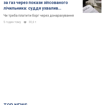
за газ через покази зіпсованого
лічильника: суддя ухвалив
неочікуване рішення
Чи треба платити борг через донарахування
5 годин тому
30,6 т.