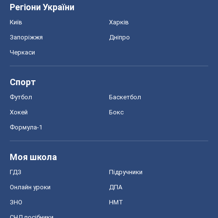
Регіони України
Київ
Харків
Запоріжжя
Дніпро
Черкаси
Спорт
Футбол
Баскетбол
Хокей
Бокс
Формула-1
Моя школа
ГДЗ
Підручники
Онлайн уроки
ДПА
ЗНО
НМТ
СНД посібники