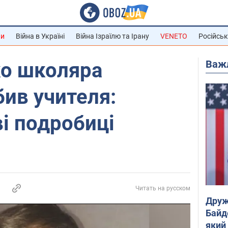
ни
Війна в Україні
Війна Ізраїлю та Ірану
VENETO
Російськ
Важ
ко школяра
ив учителя:
ві подробиці
Читать на русском
Друж
Байд
який