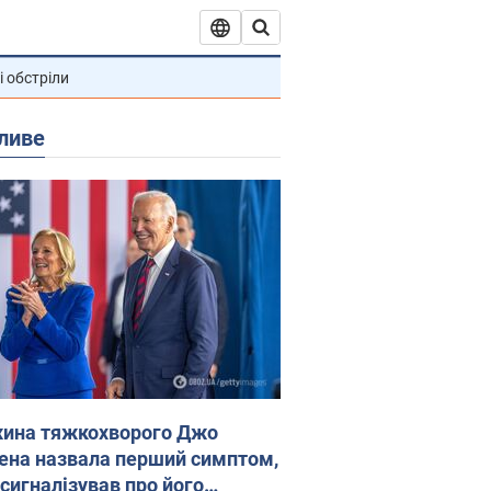
і обстріли
ливе
ина тяжкохворого Джо
ена назвала перший симптом,
 сигналізував про його