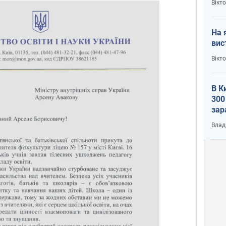
Вікт
На 
вис
Вікт
В К
300
зар
всу
Влад