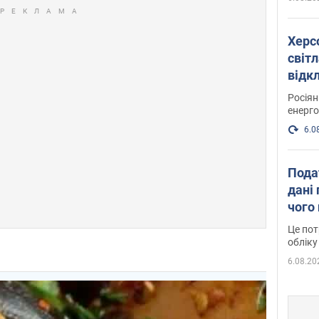
Херс
світл
відк
енер
Росія
енерго
6.0
Пода
дані 
чого
Це пот
обліку
6.08.20