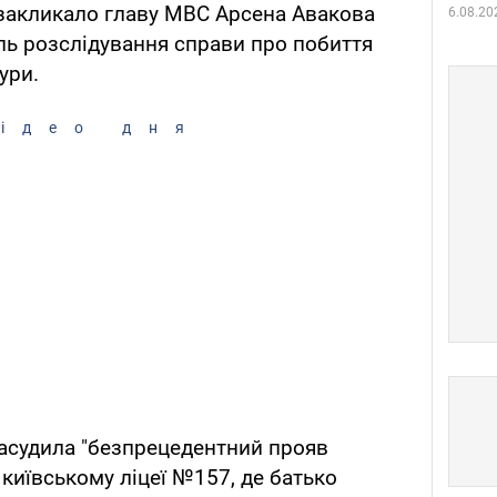
и закликало главу МВС Арсена Авакова
6.08.20
ль розслідування справи про побиття
ури.
ідео дня
засудила "безпрецедентний прояв
 київському ліцеї №157, де батько