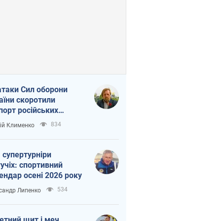
атаки Сил оборони
аїни скоротили
порт російських
топродуктів
834
ій Клименко
 супертурніри
учіх: спортивний
ендар осені 2026 року
534
сандр Липенко
етний щит і меч