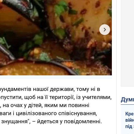
фундаментів нашої держави, тому ні в
стити, щоб на її території, із учителями,
Дум
, на очах у дітей, яким ми повинні
аги і цивілізованого співіснування,
Кре
вій
знущання", – йдеться у повідомленні.
під
кри