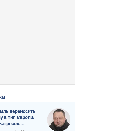
ки
мль переносить
ну в тил Європи:
 загрозою
тична логістика