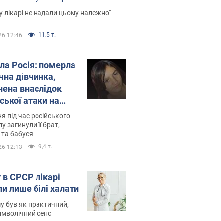
есивний" рак
 лікарі не надали цьому належної
11,5 т.
26 12:46
ила Росія: померла
чна дівчинка,
нена внаслідок
ської атаки на
ину. Фото
ня під час російського
лу загинули її брат,
 та бабуся
9,4 т.
26 12:13
 в СРСР лікарі
ли лише білі халати
у був як практичний,
символічний сенс