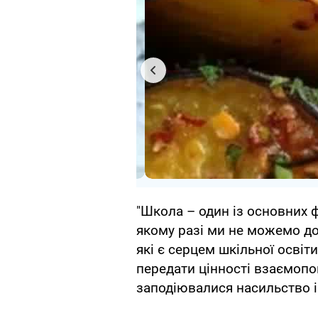
"Школа – один із основних 
якому разі ми не можемо допу
які є серцем шкільної освіти
передати цінності взаємопов
заподіювалися насильство і 