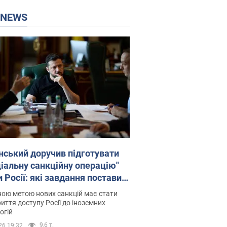
P NEWS
нський доручив підготувати
ціальну санкційну операцію"
 Росії: які завдання поставив
идент. Фото
ою метою нових санкцій має стати
иття доступу Росії до іноземних
огій
9,6 т.
26 19:32