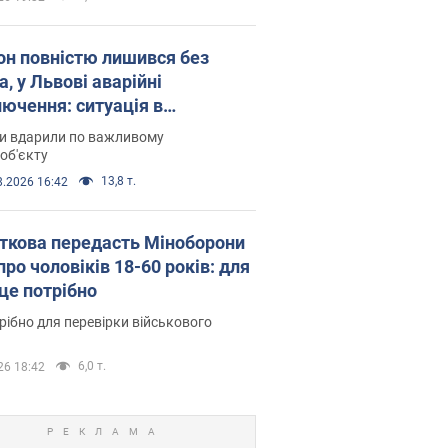
он повністю лишився без
а, у Львові аварійні
лючення: ситуація в
госистемі 6 серпня
ни вдарили по важливому
об'єкту
13,8 т.
8.2026 16:42
ткова передасть Міноборони
про чоловіків 18-60 років: для
 це потрібно
рібно для перевірки військового
6,0 т.
26 18:42