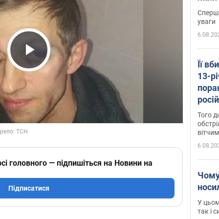
"агр
Спершу
уваги
6.08.20
Play Video
Її вб
13-рі
пора
росій
Сумщ
Того д
обстрі
вітчим
6.08.20
сі головного — підпишіться на Новини на
Чому
носи
Підписатися
У цьом
так і 