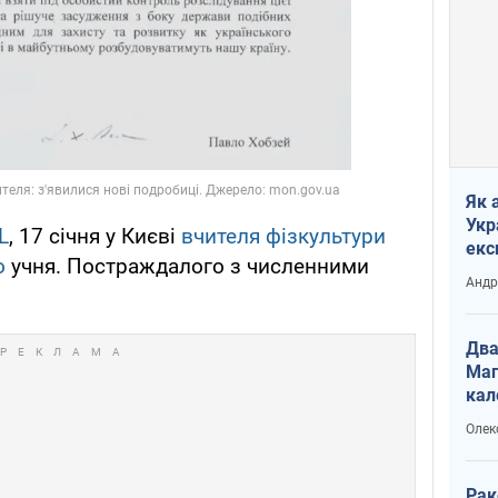
Як 
Укр
L
, 17 січня у Києві
вчителя фізкультури
екс
о
учня. Постраждалого з численними
наф
Андр
Два
Маг
кал
Олек
Рак