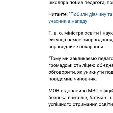
школяра побив педагога, по
Читайте:
''Побили дівчину т
учасників нападу
Т. в. о. міністра освіти і н
ситуації немає виправдання
справедливе покарання.
"Тому ми закликаємо педагог
громадськість ліцею об'єдна
обговорити, як уникнути под
повідомив чиновник.
МОН відправило МВС офіцій
безпека вчителів, батьків 
успішного отримання освіти