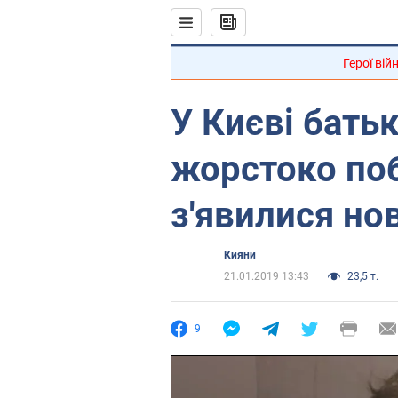
Герої вій
У Києві бать
жорстоко поб
з'явилися но
Кияни
21.01.2019 13:43
23,5 т.
9