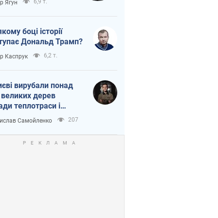
6,9 т.
ор Ягун
якому боці історії
тупає Дональд Трамп?
6,2 т.
ор Каспрук
иєві вирубали понад
 великих дерев
ади теплотраси і
переч Генплану
207
ислав Самойленко