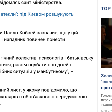
відомляє сайт міністерства.
TO
а втекли'': під Києвом розшукують
ауки Павло Хобзей зазначив, що у цій
, і нападник повинен понести
ічний колектив, психологів і батьківську
тися, разом подбати про дітей і
ібних ситуацій у майбутньому", –
Зеле
"спе
проти
ний лист, у якому повідомило, що
през
Головн
і школярів є обов'язковою передумовою
перекр
.
технол
6.08.20