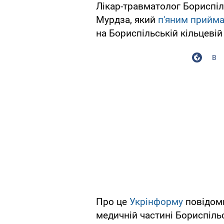
Лікар-травматолог Бориспіл
Мурдза, який
п'яним прийм
на Бориспільській кільцевій
В
Про це
Укрінформу
повідоми
медичній частині Бориспільс