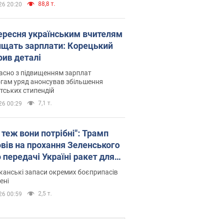
88,8 т.
26 20:20
вересня українським вчителям
ищать зарплати: Корецький
рив деталі
асно з підвищенням зарплат
гам уряд анонсував збільшення
тських стипендій
7,1 т.
26 00:29
 теж вони потрібні": Трамп
овів на прохання Зеленського
 передачі Україні ракет для
ot
анські запаси окремих боєприпасів
ені
2,5 т.
26 00:59