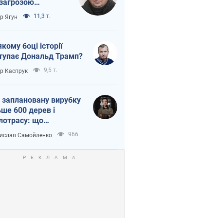
 загрозою
тична логістика
11,3 т.
ор Ягун
якому боці історії
тупає Дональд Трамп?
9,5 т.
ор Каспрук
 заплановану вирубку
ьше 600 дерев і
лотрасу: що
бувається на Теремках
966
ислав Самойленко
иєві