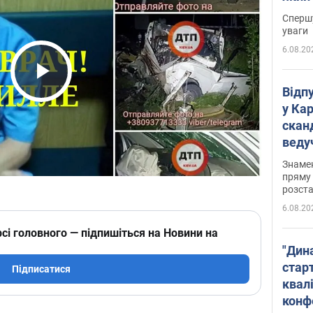
"агр
Спершу
уваги
6.08.20
Play Video
Відп
у Ка
скан
веду
захе
Знаме
пряму 
розста
6.08.20
сі головного — підпишіться на Новини на
"Дин
стар
Підписатися
квалі
конф