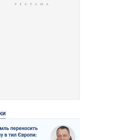
ки
мль переносить
ну в тил Європи: