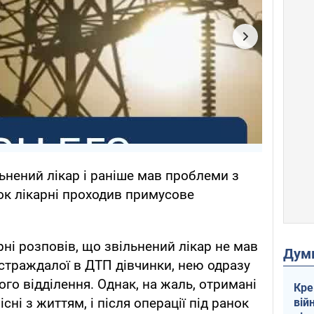
ьнений лікар і раніше мав проблеми з
нок лікарні проходив примусове
рні розповів, що звільнений лікар не мав
Дум
страждалої в ДТП дівчинки, нею одразу
ого відділення. Однак, на жаль, отримані
Кре
ні з життям, і після операції під ранок
вій