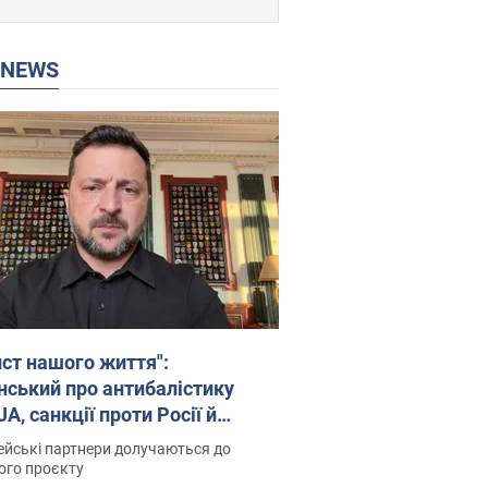
P NEWS
ист нашого життя":
нський про антибалістику
A, санкції проти Росії й
имку аграріїв. Відео
йські партнери долучаються до
ого проєкту