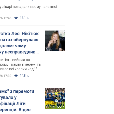
есивний" рак
 лікарі не надали цьому належної
18,1 т.
26 12:46
устка Лесі Нікітюк
рпатах обернулася
далом: чому
чу несправедливо
йтили
нитість вийшла на
комунікацію в мережі та
вила всі крапки над "і"
14,8 т.
26 17:32
амо" з перемоги
тувало у
фікації Ліги
еренцій. Відео