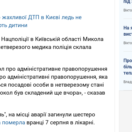
під
кри
Вікт
 жахливої ДТП в Києві ледь не
рть дитини
На 
вис
 Нацполіції в Київській області Микола
Вікт
етверезого медика поліція склала
Про
біл
ол про адміністративне правопорушення
теп
про адміністративні правопорушення, яка
від
Влад
ься посадові особи в нетверезому стані
у К
окол був складений ще вчора», - сказав
", на місці аварії загинули шестеро
а померла
вранці 7 серпня в лікарні.