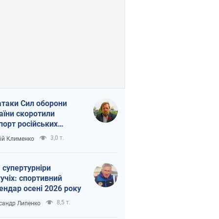
атаки Сил оборони
аїни скоротили
порт російських
топродуктів
3,0 т.
ій Клименко
 супертурніри
учіх: спортивний
ендар осені 2026 року
8,5 т.
сандр Липенко