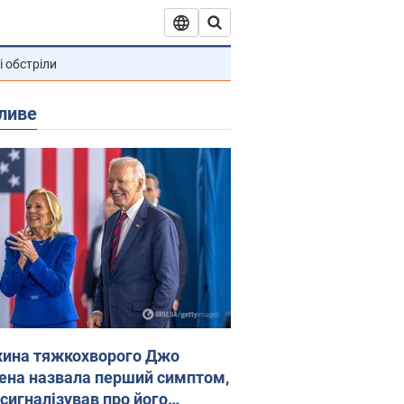
і обстріли
ливе
ина тяжкохворого Джо
ена назвала перший симптом,
 сигналізував про його