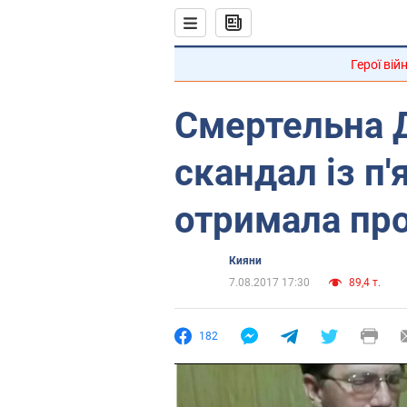
Герої вій
Смертельна 
скандал із п
отримала пр
Кияни
7.08.2017 17:30
89,4 т.
182