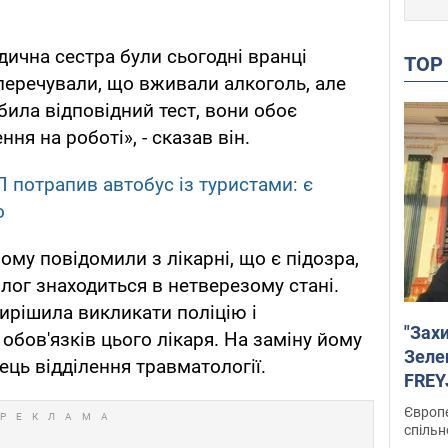
дична сестра були сьогодні вранці
TO
аперечували, що вживали алкоголь, але
била відповідний тест, вони обоє
ня на роботі», - сказав він.
 потрапив автобус із туристами: є
о
ому повідомили з лікарні, що є підозра,
лог знаходиться в нетверезому стані.
вирішила викликати поліцію і
"Зах
обов'язків цього лікаря. На заміну йому
Зеле
ець відділення травматології.
FREYJ
підтр
Європе
спільн