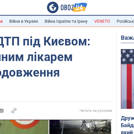
ни
Війна в Україні
Війна Ізраїлю та Ірану
VENETO
Російськ
Важ
ДТП під Києвом:
'яним лікарем
одовження
Читать на русском
Друж
Байд
який