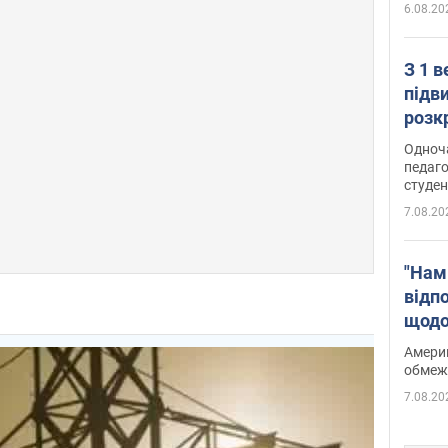
6.08.20
З 1 
підв
розк
Одноч
педаго
студен
7.08.20
"Нам
відп
щодо
Patri
Америк
обмеж
7.08.20