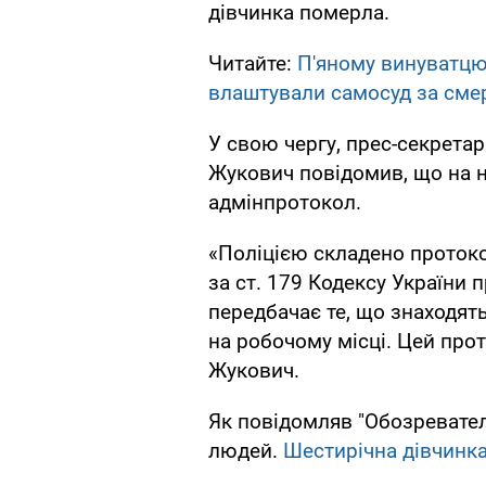
дівчинка померла.
Читайте:
П'яному винуватцю
влаштували самосуд за сме
У свою чергу, прес-секретар
Жукович повідомив, що на н
адмінпротокол.
«Поліцією складено проток
за ст. 179 Кодексу України 
передбачає те, що знаходят
на робочому місці. Цей прот
Жукович.
Як повідомляв "Обозреватель
людей.
Шестирічна дівчинк