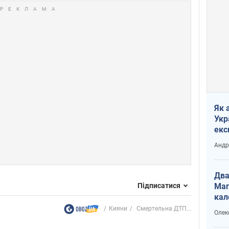
Як 
Укр
екс
наф
Андр
Два
Підписатися
Маг
кал
Кияни
Смертельна ДТП...
Олек