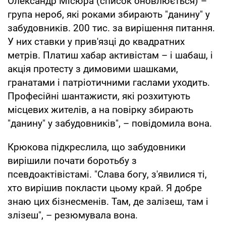
Олександр Місюра (список оновлюється) –
група нероб, які роками збирають "данину" у
забудовників. 200 тис. за вирішення питання.
У них ставки у прив'язці до квадратних
метрів. Платиш хабар активістам – і шабаш, і
акція протесту з димовими шашками,
гранатами і патріотичними гаслами уходить.
Професійні шантажисти, які розхитують
місцевих жителів, а на повірку збирають
"данину" у забудовників", – повідомила вона.
Крюкова підкреслила, що забудовники
вирішили почати боротьбу з
псевдоактівістамі. "Слава богу, з'явилися ті,
хто вирішив покласти цьому край. Я добре
знаю цих бізнесменів. Там, де залізеш, там і
злізеш", – резюмувала вона.