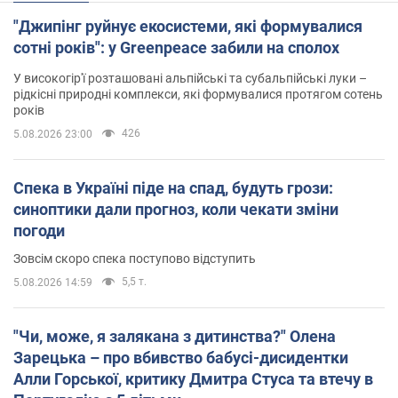
"Джипінг руйнує екосистеми, які формувалися
сотні років": у Greenpeace забили на сполох
У високогір'ї розташовані альпійські та субальпійські луки –
рідкісні природні комплекси, які формувалися протягом сотень
років
426
5.08.2026 23:00
Спека в Україні піде на спад, будуть грози:
синоптики дали прогноз, коли чекати зміни
погоди
Зовсім скоро спека поступово відступить
5,5 т.
5.08.2026 14:59
"Чи, може, я залякана з дитинства?" Олена
Зарецька – про вбивство бабусі-дисидентки
Алли Горської, критику Дмитра Стуса та втечу в