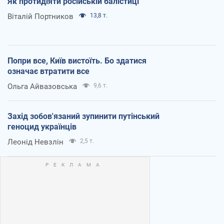
Як протидіяти російській балістиці
Віталій Портников
13,8 т.
Попри все, Київ вистоїть. Бо здатися
означає втратити все
Ольга Айвазовська
9,6 т.
Захід зобов'язаний зупинити путінський
геноцид українців
Леонід Невзлін
2,5 т.