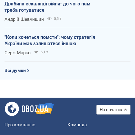
Драбина ескалації війни: до чого нам
треба готуватися
Андрій Шевчишин
5,5 т.
"Коли хочеться помсти": чому стратегія
України має залишатися іншою
Серж Марко
6,1 т.
Всі думки
На початок
Про компанію
Команда