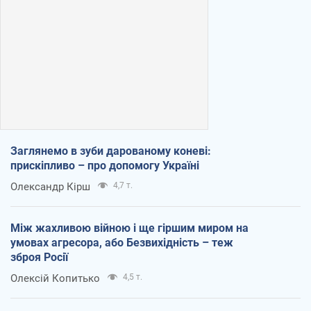
Заглянемо в зуби дарованому коневі:
прискіпливо – про допомогу Україні
Олександр Кірш
4,7 т.
Між жахливою війною і ще гіршим миром на
умовах агресора, або Безвихідність – теж
зброя Росії
Олексій Копитько
4,5 т.