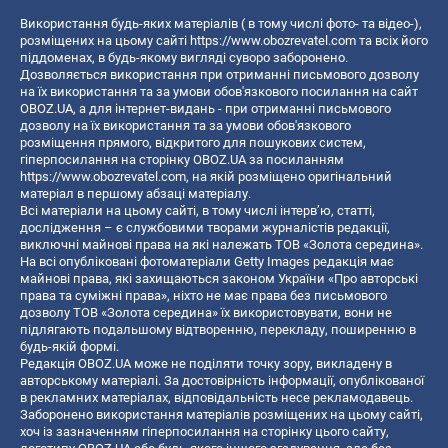
Використання будь-яких матеріалів ( в тому числі фото- та відео-),
розміщених на цьому сайті
https://www.obozrevatel.com
та всіх його
піддоменах, в будь-якому вигляді суворо заборонено.
Дозволяється використання при отриманні письмового дозволу
на їх використання та за умови обов'язкового посилання на сайт
OBOZ.UA, а для інтернет-видань - при отриманні письмового
дозволу на їх використання та за умови обов'язкового
розміщення прямого, відкритого для пошукових систем,
гіперпосилання на сторінку OBOZ.UA за посиланням
https://www.obozrevatel.com
, на якій розміщено оригінальний
матеріал в першому абзаці матеріалу.
Всі матеріали на цьому сайті, в тому числі інтерв’ю, статті,
дослідження – є службовими творами журналістів редакції,
виключні майнові права на які належать ТОВ «Золота середина».
На всі опубліковані фотоматеріали Getty Images редакція має
майнові права, які захищаються законом України «Про авторські
права та суміжні права», ніхто не має права без письмового
дозволу ТОВ «Золота середина» їх використовувати, вони не
підлягають подальшому відтворенню, перекладу, поширенню в
будь-якій формі.
Редакція OBOZ.UA може не поділяти точку зору, викладену в
авторському матеріалі. За достовірність інформації, опублікованої
в рекламних матеріалах, відповідальність несе рекламодавець.
Заборонено використання матеріалів розміщених на цьому сайті,
хоч із зазначенням гіперпосилання на сторінку цього сайту,