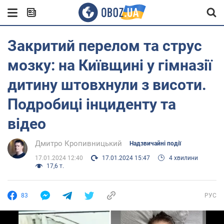
Закритий перелом та струс
мозку: на Київщині у гімназії
дитину штовхнули з висоти.
Подробиці інциденту та
відео
Дмитро Кропивницький
Надзвичайні події
17.01.2024 12:40
17.01.2024 15:47
4 хвилини
17,6 т.
83
РУС