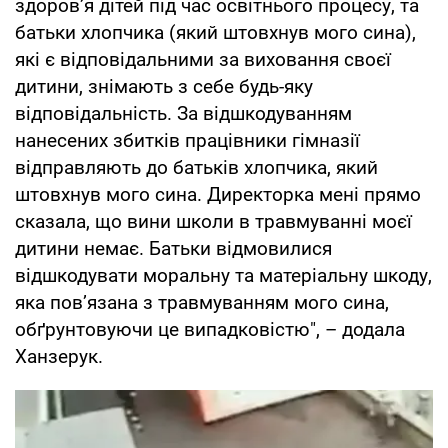
здоров’я дітей під час освітнього процесу, та
батьки хлопчика (який штовхнув мого сина),
які є відповідальними за виховання своєї
дитини, знімають з себе будь-яку
відповідальність. За відшкодуванням
нанесених збитків працівники гімназії
відправляють до батьків хлопчика, який
штовхнув мого сина. Директорка мені прямо
сказала, що вини школи в травмуванні моєї
дитини немає. Батьки відмовилися
відшкодувати моральну та матеріальну шкоду,
яка пов’язана з травмуванням мого сина,
обґрунтовуючи це випадковістю", – додала
Ханзерук.