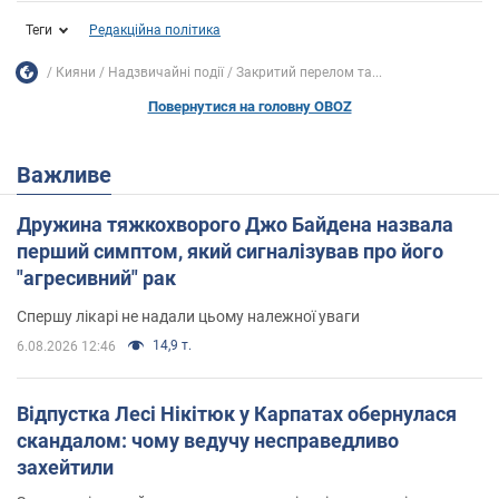
Теги
Редакційна політика
Кияни
Надзвичайні події
Закритий перелом та...
Повернутися на головну OBOZ
Важливе
Дружина тяжкохворого Джо Байдена назвала
перший симптом, який сигналізував про його
"агресивний" рак
Спершу лікарі не надали цьому належної уваги
14,9 т.
6.08.2026 12:46
Відпустка Лесі Нікітюк у Карпатах обернулася
скандалом: чому ведучу несправедливо
захейтили