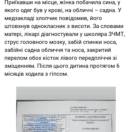
Приїхавши на місце, жінка побачила сина, у
якого одяг був у крові, на обличчі – садна. У
медзакладі хлопчик повідомив, його
штовхнув однокласник з висоти. За словами
матері, лікарі діагностували у школяра ЗЧМТ,
струс головного мозку, забій спинки носа,
забійні садна обличчя та носа, закритий
перелом обох кісток лівого передпліччя зі
зміщенням. Після цього дитина протягом 6
місяців ходила з гіпсом.