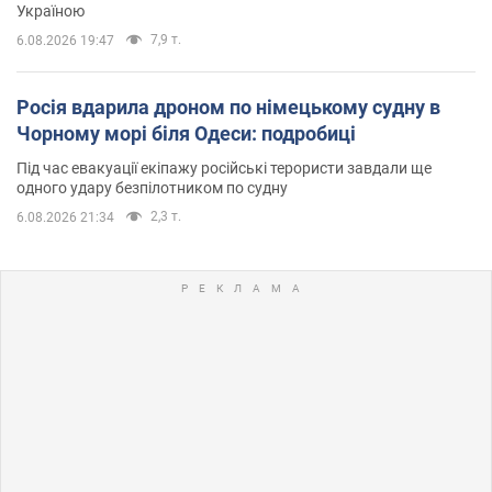
Україною
7,9 т.
6.08.2026 19:47
Росія вдарила дроном по німецькому судну в
Чорному морі біля Одеси: подробиці
Під час евакуації екіпажу російські терористи завдали ще
одного удару безпілотником по судну
2,3 т.
6.08.2026 21:34