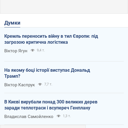
Думки
Кремль переносить війну в тил Європи: під
загрозою критична логістика
Віктор Ягун
9,4 т.
На якому боці історії виступає Дональд
Трамп?
Віктор Каспрук
7,7 т.
В Києві вирубали понад 300 великих дерев
заради теплотраси і всупереч Генплану
Владислав Самойленко
1,3 т.