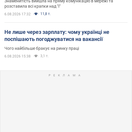
Знаменитість вийшла на пряму комунікацію в мережі та
розставила всі крапки над "і"
11,8 т.
6.08.2026 17:32
Не лише через зарплату: чому українці не
поспішають погоджуватися на вакансії
Чого найбільше бракує на ринку праці
3,1 т.
6.08.2026 15:38