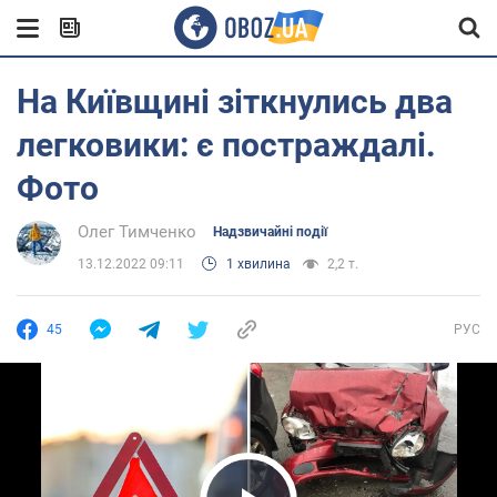
На Київщині зіткнулись два
легковики: є постраждалі.
Фото
Олег Тимченко
Надзвичайні події
13.12.2022 09:11
1 хвилина
2,2 т.
45
РУС