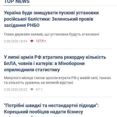
TOP NEWS
Україна буде знищувати пускові установки
російської балістики: Зеленський провів
засідання РНБО
Глава держави заявив, що установки будуть атаковані
127,9 т.
5.08.2026 18:04
У липні армія РФ втратила рекордну кількість
БпЛА, човнів і катерів: в Міноборони
оприлюднили статистику
Минулого місяця також зросли втрати РФ у живій силі, танках
та кількість уражень на великій відстані
4,7 т.
5.08.2026 20:02
"Потрібні швидкі та нестандартні підходи":
Корецький пообіцяв надати бізнесу