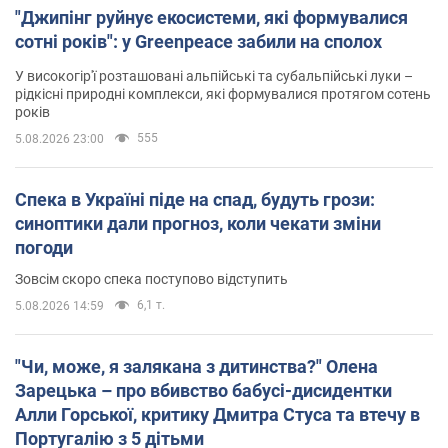
"Джипінг руйнує екосистеми, які формувалися
сотні років": у Greenpeace забили на сполох
У високогір'ї розташовані альпійські та субальпійські луки –
рідкісні природні комплекси, які формувалися протягом сотень
років
555
5.08.2026 23:00
Спека в Україні піде на спад, будуть грози:
синоптики дали прогноз, коли чекати зміни
погоди
Зовсім скоро спека поступово відступить
6,1 т.
5.08.2026 14:59
"Чи, може, я залякана з дитинства?" Олена
Зарецька – про вбивство бабусі-дисидентки
Алли Горської, критику Дмитра Стуса та втечу в
Португалію з 5 дітьми