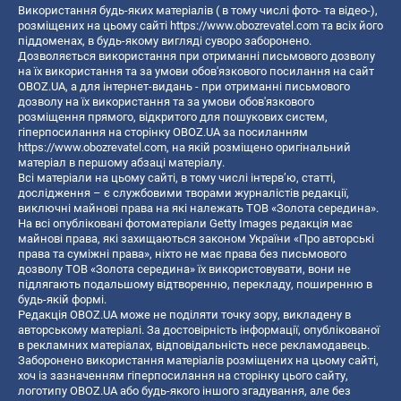
Використання будь-яких матеріалів ( в тому числі фото- та відео-),
розміщених на цьому сайті
https://www.obozrevatel.com
та всіх його
піддоменах, в будь-якому вигляді суворо заборонено.
Дозволяється використання при отриманні письмового дозволу
на їх використання та за умови обов'язкового посилання на сайт
OBOZ.UA, а для інтернет-видань - при отриманні письмового
дозволу на їх використання та за умови обов'язкового
розміщення прямого, відкритого для пошукових систем,
гіперпосилання на сторінку OBOZ.UA за посиланням
https://www.obozrevatel.com
, на якій розміщено оригінальний
матеріал в першому абзаці матеріалу.
Всі матеріали на цьому сайті, в тому числі інтерв’ю, статті,
дослідження – є службовими творами журналістів редакції,
виключні майнові права на які належать ТОВ «Золота середина».
На всі опубліковані фотоматеріали Getty Images редакція має
майнові права, які захищаються законом України «Про авторські
права та суміжні права», ніхто не має права без письмового
дозволу ТОВ «Золота середина» їх використовувати, вони не
підлягають подальшому відтворенню, перекладу, поширенню в
будь-якій формі.
Редакція OBOZ.UA може не поділяти точку зору, викладену в
авторському матеріалі. За достовірність інформації, опублікованої
в рекламних матеріалах, відповідальність несе рекламодавець.
Заборонено використання матеріалів розміщених на цьому сайті,
хоч із зазначенням гіперпосилання на сторінку цього сайту,
логотипу OBOZ.UA або будь-якого іншого згадування, але без