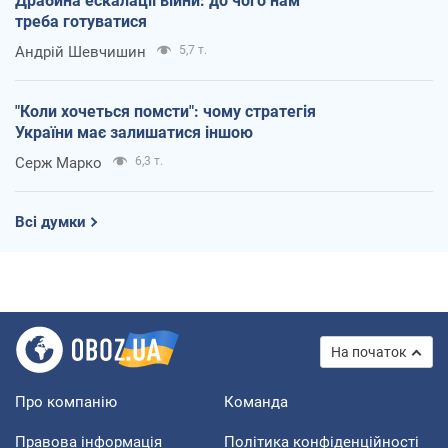
Драбина ескалації війни: до чого нам
треба готуватися
Андрій Шевчишин
5,7 т.
"Коли хочеться помсти": чому стратегія
України має залишатися іншою
Серж Марко
6,3 т.
Всі думки
На початок
Про компанію
Команда
Правова інформація
Політика конфіденційності