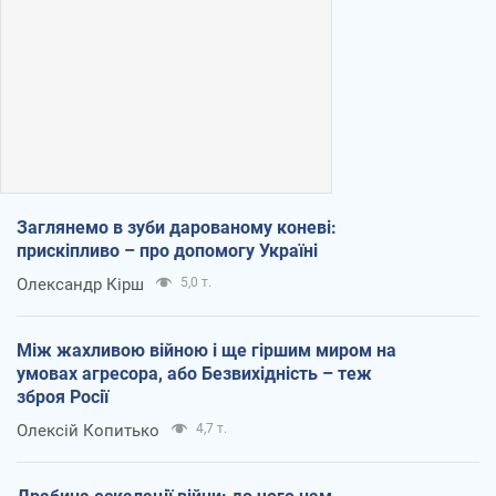
Заглянемо в зуби дарованому коневі:
прискіпливо – про допомогу Україні
Олександр Кірш
5,0 т.
Між жахливою війною і ще гіршим миром на
умовах агресора, або Безвихідність – теж
зброя Росії
Олексій Копитько
4,7 т.