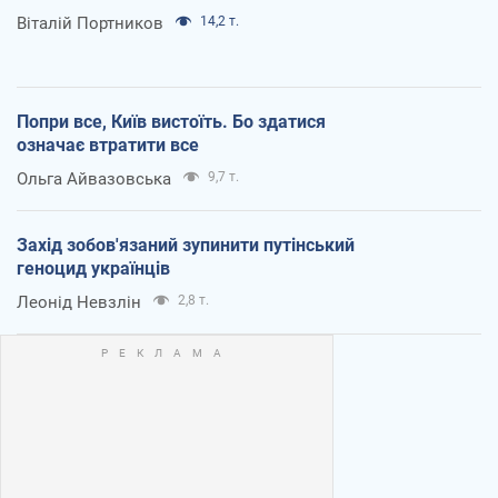
Віталій Портников
14,2 т.
Попри все, Київ вистоїть. Бо здатися
означає втратити все
Ольга Айвазовська
9,7 т.
Захід зобов'язаний зупинити путінський
геноцид українців
Леонід Невзлін
2,8 т.