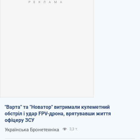
"Варта" та "Новатор" витримали кулеметний
обстріл і удар FPV-дрона, врятувавши життя
офіцеру ЗСУ
Українська Бронетехніка
3,3 т.