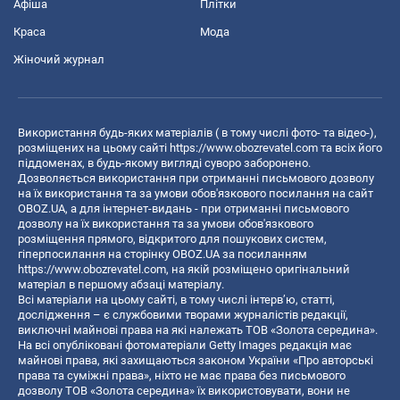
Афіша
Плітки
Краса
Мода
Жіночий журнал
Використання будь-яких матеріалів ( в тому числі фото- та відео-),
розміщених на цьому сайті
https://www.obozrevatel.com
та всіх його
піддоменах, в будь-якому вигляді суворо заборонено.
Дозволяється використання при отриманні письмового дозволу
на їх використання та за умови обов'язкового посилання на сайт
OBOZ.UA, а для інтернет-видань - при отриманні письмового
дозволу на їх використання та за умови обов'язкового
розміщення прямого, відкритого для пошукових систем,
гіперпосилання на сторінку OBOZ.UA за посиланням
https://www.obozrevatel.com
, на якій розміщено оригінальний
матеріал в першому абзаці матеріалу.
Всі матеріали на цьому сайті, в тому числі інтерв’ю, статті,
дослідження – є службовими творами журналістів редакції,
виключні майнові права на які належать ТОВ «Золота середина».
На всі опубліковані фотоматеріали Getty Images редакція має
майнові права, які захищаються законом України «Про авторські
права та суміжні права», ніхто не має права без письмового
дозволу ТОВ «Золота середина» їх використовувати, вони не