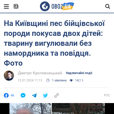
На Київщині пес бійцівської
породи покусав двох дітей:
тварину вигулювали без
намордника та повідця.
Фото
Дмитро Кропивницький
Надзвичайні події
12.01.2024 11:13
1 хвилина
14,1 т.
46
РУС