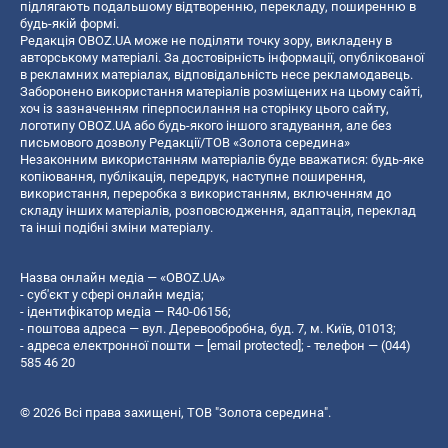
підлягають подальшому відтворенню, перекладу, поширенню в
будь-якій формі.
Редакція OBOZ.UA може не поділяти точку зору, викладену в
авторському матеріалі. За достовірність інформації, опублікованої
в рекламних матеріалах, відповідальність несе рекламодавець.
Заборонено використання матеріалів розміщених на цьому сайті,
хоч із зазначенням гіперпосилання на сторінку цього сайту,
логотипу OBOZ.UA або будь-якого іншого згадування, але без
письмового дозволу Редакції/ТОВ «Золота середина»
Незаконним використанням матеріалів буде вважатися: будь-яке
копiювання, публiкацiя, передрук, наступне поширення,
використання, переробка з використанням, включенням до
складу інших матеріалів, розповсюдження, адаптація, переклад
та інші подібні зміни матеріалу.
Назва онлайн медіа — «OBOZ.UA»
- суб'єкт у сфері онлайн медіа;
- ідентифікатор медіа — R40-06156;
- поштова адреса — вул. Деревообробна, буд. 7, м. Київ, 01013;
- адреса електронної пошти —
[email protected]
; - телефон — (044)
585 46 20
© 2026 Всі права захищені, ТОВ "Золота середина".