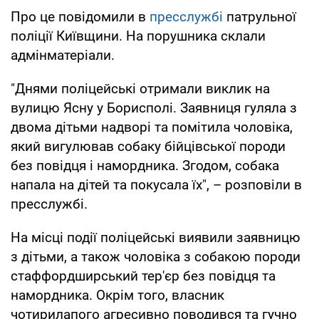
Про це повідомили в
пресслужбі
патрульної
поліції Київщини. На порушника склали
адмінматеріали.
"Днями поліцейські отримали виклик на
вулицю Ясну у Борисполі. Заявниця гуляла з
двома дітьми надворі та помітила чоловіка,
який вигулював собаку бійцівської породи
без повідця і намордника. Згодом, собака
напала на дітей та покусала їх", – розповіли в
пресслужбі.
На місці події поліцейські виявили заявницю
з дітьми, а також чоловіка з собакою породи
стаффордширський тер'єр без повідця та
намордника. Окрім того, власник
чотирилапого агресивно поводився та гучно