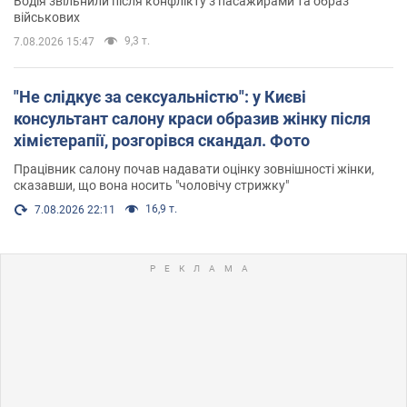
Водія звільнили після конфлікту з пасажирами та образ
військових
9,3 т.
7.08.2026 15:47
"Не слідкує за сексуальністю": у Києві
консультант салону краси образив жінку після
хімієтерапії, розгорівся скандал. Фото
Працівник салону почав надавати оцінку зовнішності жінки,
сказавши, що вона носить "чоловічу стрижку"
16,9 т.
7.08.2026 22:11