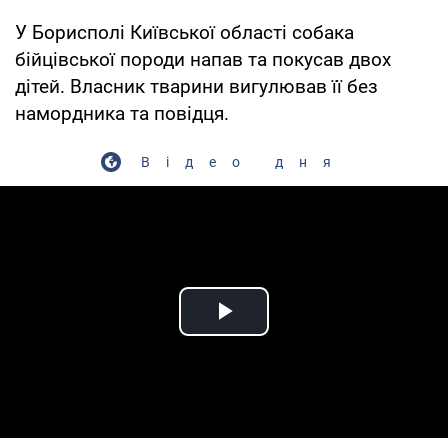
У Борисполі Київської області собака
бійцівської породи напав та покусав двох
дітей. Власник тварини вигулював її без
намордника та повідця.
Відео дня
Play Video