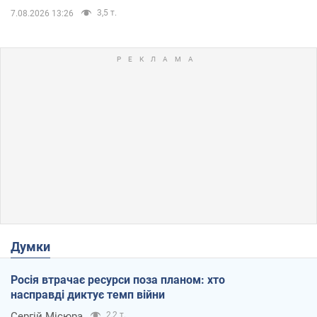
3,5 т.
7.08.2026 13:26
Думки
Росія втрачає ресурси поза планом: хто
насправді диктує темп війни
Сергій Місюра
2,2 т.