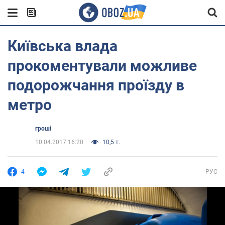
Київська влада
прокоментували можливе
подорожчання проїзду в
метро
гроші
10.04.2017 16:20
10,5 т.
4
РУС