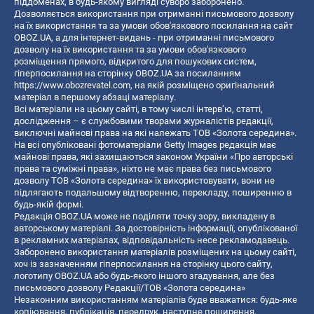
піддоменах, в будь-якому вигляді суворо заборонено.
Дозволяється використання при отриманні письмового дозволу
на їх використання та за умови обов'язкового посилання на сайт
OBOZ.UA, а для інтернет-видань - при отриманні письмового
дозволу на їх використання та за умови обов'язкового
розміщення прямого, відкритого для пошукових систем,
гіперпосилання на сторінку OBOZ.UA за посиланням
https://www.obozrevatel.com
, на якій розміщено оригінальний
матеріал в першому абзаці матеріалу.
Всі матеріали на цьому сайті, в тому числі інтерв’ю, статті,
дослідження – є службовими творами журналістів редакції,
виключні майнові права на які належать ТОВ «Золота середина».
На всі опубліковані фотоматеріали Getty Images редакція має
майнові права, які захищаються законом України «Про авторські
права та суміжні права», ніхто не має права без письмового
дозволу ТОВ «Золота середина» їх використовувати, вони не
підлягають подальшому відтворенню, перекладу, поширенню в
будь-якій формі.
Редакція OBOZ.UA може не поділяти точку зору, викладену в
авторському матеріалі. За достовірність інформації, опублікованої
в рекламних матеріалах, відповідальність несе рекламодавець.
Заборонено використання матеріалів розміщених на цьому сайті,
хоч із зазначенням гіперпосилання на сторінку цього сайту,
логотипу OBOZ.UA або будь-якого іншого згадування, але без
письмового дозволу Редакції/ТОВ «Золота середина»
Незаконним використанням матеріалів буде вважатися: будь-яке
копiювання, публiкацiя, передрук, наступне поширення,