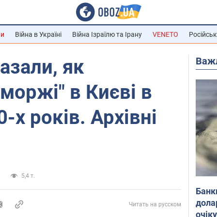
ни
Війна в Україні
Війна Ізраїлю та Ірану
VENETO
Російськ
Важ
азали, як
моржі" в Києві в
-х років. Архівні
а
5,4 т.
Банк
дола
Читать на русском
очік