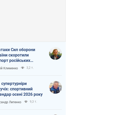
атаки Сил оборони
аїни скоротили
порт російських
топродуктів
3,2 т.
ій Клименко
 супертурніри
учіх: спортивний
ендар осені 2026 року
9,3 т.
сандр Липенко