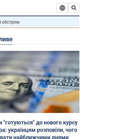
і обстріли
ливе
и "готуються" до нового курсу
ра: українцям розповіли, чого
увати найближчими днями