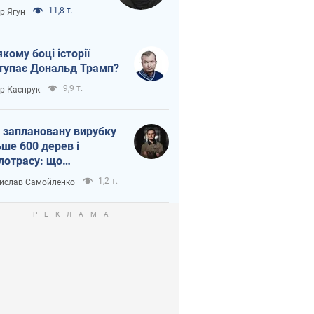
тична логістика
11,8 т.
ор Ягун
якому боці історії
тупає Дональд Трамп?
9,9 т.
ор Каспрук
 заплановану вирубку
ьше 600 дерев і
лотрасу: що
бувається на Теремках
1,2 т.
ислав Самойленко
иєві