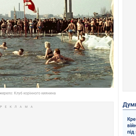
Дум
Кре
вій
під