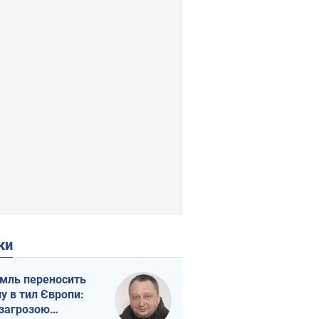
ки
мль переносить
ну в тил Європи:
 загрозою