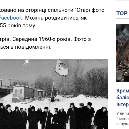
овано на сторінці спільноти "Старі фото
TO
Facebook
. Можна роздивитись, як
55 років тому.
трів. Середина 1960-х років. Фото з
еться в повідомленні.
Крем
баліс
Інте
У липн
"рекор
запуще