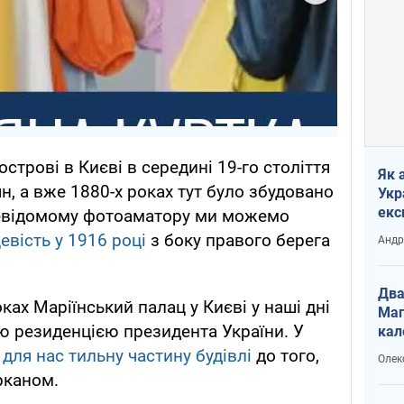
строві в Києві в середині 19-го століття
Як 
н, а вже 1880-х роках тут було збудовано
Укр
екс
невідомому фотоаматору ми можемо
наф
евість у 1916 році
з боку правого берега
Андр
Два
ах Маріїнський палац у Києві у наші дні
Маг
ю резиденцією президента України. У
кал
 для нас тильну частину будівлі
до того,
Олек
рканом.