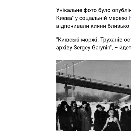
Унікальне фото було опублік
Києва" у соціальній мережі
відпочивали кияни близько 
"Київські моржі. Труханів ос
архіву Sergey Garynin", – йд