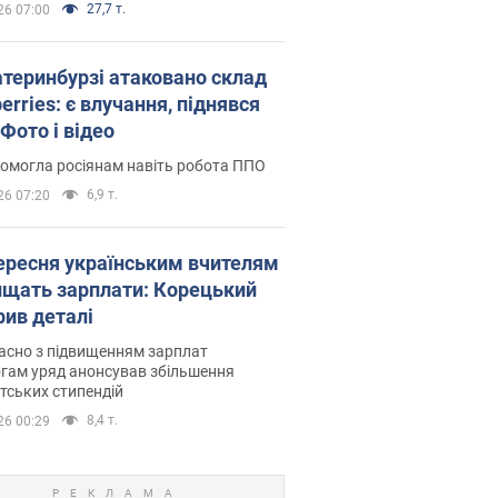
27,7 т.
26 07:00
атеринбурзі атаковано склад
erries: є влучання, піднявся
Фото і відео
омогла росіянам навіть робота ППО
6,9 т.
26 07:20
вересня українським вчителям
ищать зарплати: Корецький
рив деталі
асно з підвищенням зарплат
гам уряд анонсував збільшення
тських стипендій
8,4 т.
26 00:29