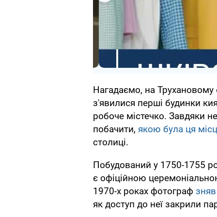
Нагадаємо, на Трухановому о
з'явилися перші будинки кия
робоче містечко. Завдяки 
побачити,
якою була ця місц
столиці.
Побудований у 1750-1755 рок
є офіційною церемоніально
1970-х роках фотограф
зняв
як доступ до неї закрили па