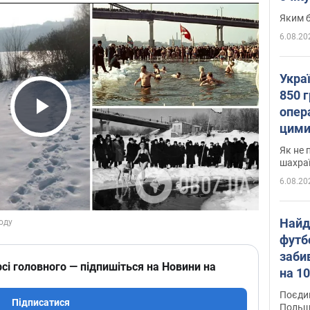
Яким б
6.08.20
Укра
850 г
опера
Play Video
цими
Як не 
шахра
6.08.20
Найд
футб
заби
сі головного — підпишіться на Новини на
на 10
Віде
Поєдин
Підписатися
Польщ