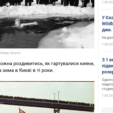
7.08.20
У Єк
Wildb
дим. 
Не доп
7.08.20
З 1 
ожна роздивитись, як гартувалися кияни,
підв
 зима в Києві в ті роки.
розк
Одноч
педаго
студен
7.08.20