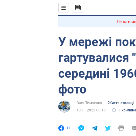
Герої вій
У мережі пок
гартувалися "
середині 1960
фото
Олег Тимченко
Життя столиці
18.11.2022 06:15
1 хвилин
11