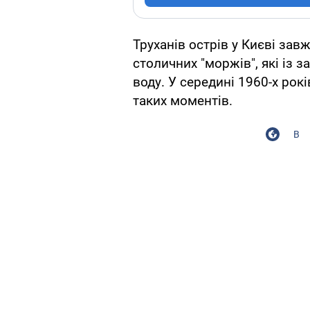
Труханів острів у Києві за
столичних "моржів", які із 
воду. У середині 1960-х рок
таких моментів.
В