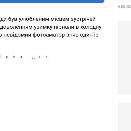
6.08.20
вжди був улюбленим місцем зустрічей
задоволенням узимку пірнали в холодну
ів невідомий фотоаматор зняв один із
ідео дня