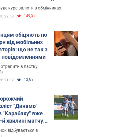
уде курс валюти в обмінниках
149,3 т.
26 22:58
їнцям обіцяють по
рн від мобільних
торів: що не так з
 повідомленнями
потрапити в пастку
їв
13,8 т.
26 21:02
орожчий
оліст "Динамо"
в "Карабаху" вже
-й хвилині матчу.
о
ок відбувається в
і