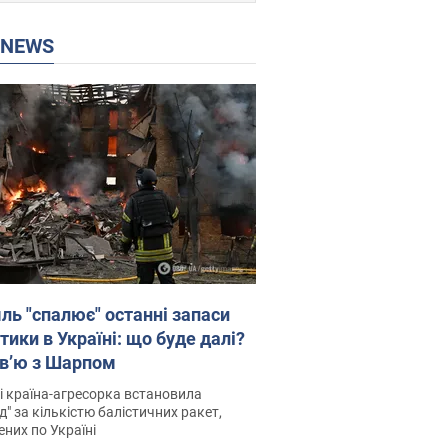
P NEWS
ль "спалює" останні запаси
тики в Україні: що буде далі?
рв’ю з Шарпом
і країна-агресорка встановила
д" за кількістю балістичних ракет,
них по Україні