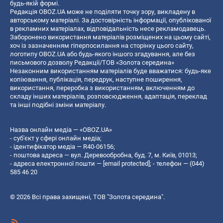
будь-якій формі.
Редакція OBOZ.UA може не поділяти точку зору, викладену в
авторському матеріалі. За достовірність інформації, опублікованої
в рекламних матеріалах, відповідальність несе рекламодавець.
Заборонено використання матеріалів розміщених на цьому сайті,
хоч із зазначенням гіперпосилання на сторінку цього сайту,
логотипу OBOZ.UA або будь-якого іншого згадування, але без
письмового дозволу Редакції/ТОВ «Золота середина»
Незаконним використанням матеріалів буде вважатися: будь-яке
копiювання, публiкацiя, передрук, наступне поширення,
використання, переробка з використанням, включенням до
складу інших матеріалів, розповсюдження, адаптація, переклад
та інші подібні зміни матеріалу.
Назва онлайн медіа — «OBOZ.UA»
- суб'єкт у сфері онлайн медіа;
- ідентифікатор медіа — R40-06156;
- поштова адреса — вул. Деревообробна, буд. 7, м. Київ, 01013;
- адреса електронної пошти —
[email protected]
; - телефон — (044)
585 46 20
© 2026 Всі права захищені, ТОВ "Золота середина".