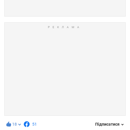
18
51
Підписатися