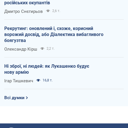
російських окупантів
Дмитро Снєгирьов
2,6 т.
Рекрутинг: оновлений і, схоже, корисний
ворожий досвід, або Діалектика вибагливого
боягузтва
Олександр Кірш
2,2 т.
Ні зброї, ні людей: як Лукашенко будує
нову армію
Ігар Тишкевич
16,8 т.
Всі думки