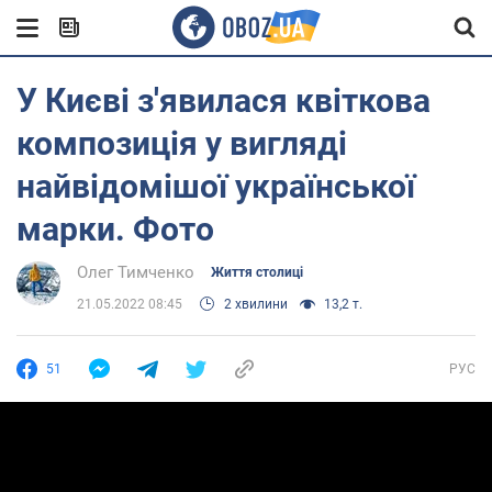
У Києві з'явилася квіткова
композиція у вигляді
найвідомішої української
марки. Фото
Олег Тимченко
Життя столиці
21.05.2022 08:45
2 хвилини
13,2 т.
51
РУС