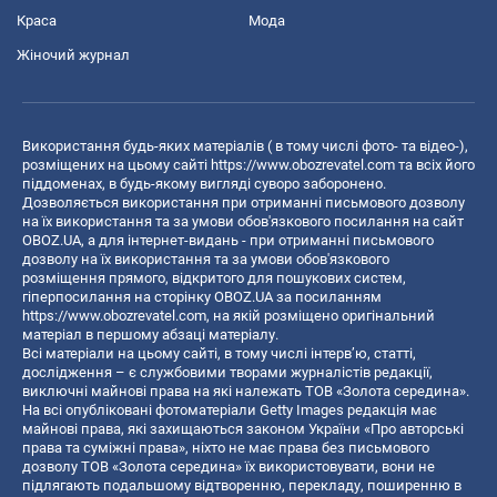
Краса
Мода
Жіночий журнал
Використання будь-яких матеріалів ( в тому числі фото- та відео-),
розміщених на цьому сайті
https://www.obozrevatel.com
та всіх його
піддоменах, в будь-якому вигляді суворо заборонено.
Дозволяється використання при отриманні письмового дозволу
на їх використання та за умови обов'язкового посилання на сайт
OBOZ.UA, а для інтернет-видань - при отриманні письмового
дозволу на їх використання та за умови обов'язкового
розміщення прямого, відкритого для пошукових систем,
гіперпосилання на сторінку OBOZ.UA за посиланням
https://www.obozrevatel.com
, на якій розміщено оригінальний
матеріал в першому абзаці матеріалу.
Всі матеріали на цьому сайті, в тому числі інтерв’ю, статті,
дослідження – є службовими творами журналістів редакції,
виключні майнові права на які належать ТОВ «Золота середина».
На всі опубліковані фотоматеріали Getty Images редакція має
майнові права, які захищаються законом України «Про авторські
права та суміжні права», ніхто не має права без письмового
дозволу ТОВ «Золота середина» їх використовувати, вони не
підлягають подальшому відтворенню, перекладу, поширенню в