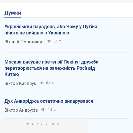
Думки
Український парадокс, або Чому у Путіна
нічого не вийшло з Україною
Віталій Портников
5,5 т.
Москва висуває претензії Пекіну: дружба
перетворюється на залежність Росії від
Китаю
Віктор Каспрук
6,4 т.
Дух Анкоріджа остаточно випарувався
Віктор Андрусів
1,1 т.