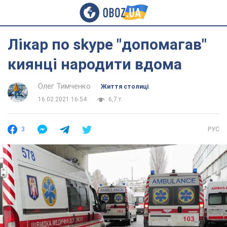
Лікар по skype "допомагав"
киянці народити вдома
Олег Тимченко
Життя столиці
16.02.2021 16:54
6,7 т.
3
РУС