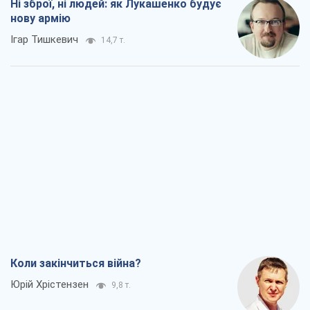
Ні зброї, ні людей: як Лукашенко будує
нову армію
Ігар Тишкевич
14,7 т.
Коли закінчиться війна?
Юрій Хрістензен
9,8 т.