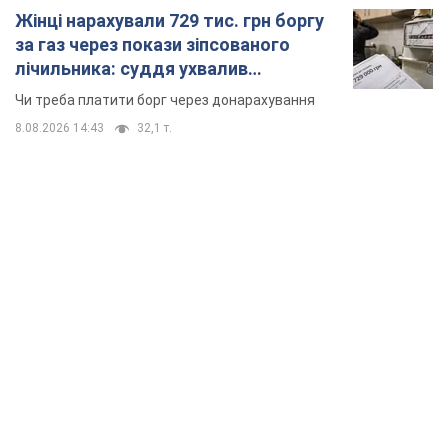
Жінці нарахували 729 тис. грн боргу
за газ через покази зіпсованого
лічильника: суддя ухвалив
неочікуване рішення
Чи треба платити борг через донарахування
8.08.2026 14:43
32,1 т.