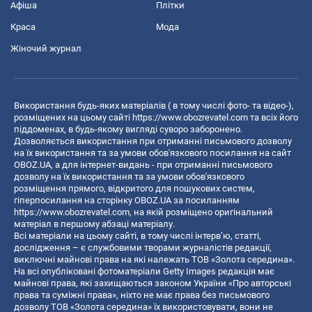
Афіша
Плітки
Краса
Мода
Жіночий журнал
Використання будь-яких матеріалів ( в тому числі фото- та відео-),
розміщених на цьому сайті
https://www.obozrevatel.com
та всіх його
піддоменах, в будь-якому вигляді суворо заборонено.
Дозволяється використання при отриманні письмового дозволу
на їх використання та за умови обов'язкового посилання на сайт
OBOZ.UA, а для інтернет-видань - при отриманні письмового
дозволу на їх використання та за умови обов'язкового
розміщення прямого, відкритого для пошукових систем,
гіперпосилання на сторінку OBOZ.UA за посиланням
https://www.obozrevatel.com
, на якій розміщено оригінальний
матеріал в першому абзаці матеріалу.
Всі матеріали на цьому сайті, в тому числі інтерв’ю, статті,
дослідження – є службовими творами журналістів редакції,
виключні майнові права на які належать ТОВ «Золота середина».
На всі опубліковані фотоматеріали Getty Images редакція має
майнові права, які захищаються законом України «Про авторські
права та суміжні права», ніхто не має права без письмового
дозволу ТОВ «Золота середина» їх використовувати, вони не