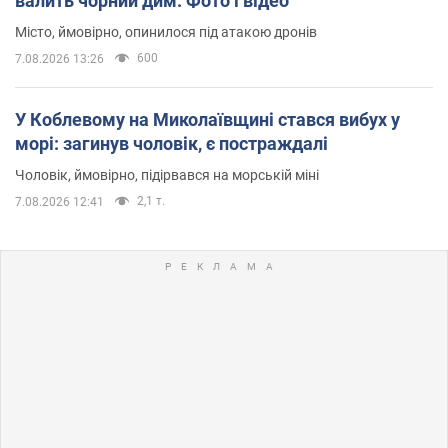
валить чорний дим. Фото і відео
Місто, ймовірно, опинилося під атакою дронів
600
7.08.2026 13:26
У Коблевому на Миколаївщині стався вибух у
морі: загинув чоловік, є постраждалі
Чоловік, ймовірно, підірвався на морській міні
2,1 т.
7.08.2026 12:41