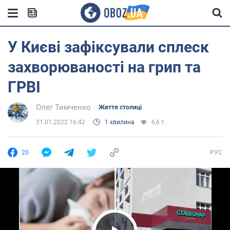
У Києві зафіксували сплеск
захворюваності на грип та
ГРВІ
Олег Тимченко
Життя столиці
31.01.2022 16:42
1 хвилина
6,6 т.
20
РУС