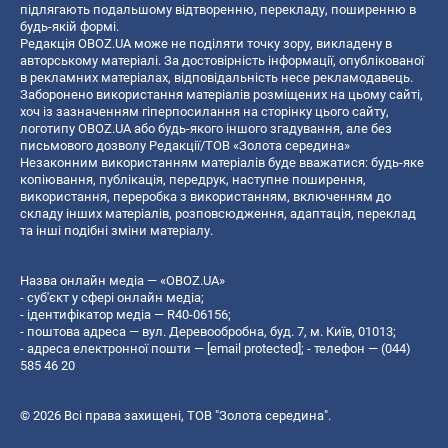
підлягають подальшому відтворенню, перекладу, поширенню в
будь-якій формі.
Редакція OBOZ.UA може не поділяти точку зору, викладену в
авторському матеріалі. За достовірність інформації, опублікованої
в рекламних матеріалах, відповідальність несе рекламодавець.
Заборонено використання матеріалів розміщених на цьому сайті,
хоч із зазначенням гіперпосилання на сторінку цього сайту,
логотипу OBOZ.UA або будь-якого іншого згадування, але без
письмового дозволу Редакції/ТОВ «Золота середина»
Незаконним використанням матеріалів буде вважатися: будь-яке
копiювання, публiкацiя, передрук, наступне поширення,
використання, переробка з використанням, включенням до
складу інших матеріалів, розповсюдження, адаптація, переклад
та інші подібні зміни матеріалу.
Назва онлайн медіа — «OBOZ.UA»
- суб'єкт у сфері онлайн медіа;
- ідентифікатор медіа — R40-06156;
- поштова адреса — вул. Деревообробна, буд. 7, м. Київ, 01013;
- адреса електронної пошти —
[email protected]
; - телефон — (044)
585 46 20
© 2026 Всі права захищені, ТОВ "Золота середина".