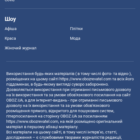
Шоу
Афіша
Плітки
Краса
Мода
Жіночий журнал
Використання будь-яких матеріалів ( в тому числі фото- та відео-),
розміщених на цьому сайті
https://www.obozrevatel.com
та всіх його
піддоменах, в будь-якому вигляді суворо заборонено.
Дозволяється використання при отриманні письмового дозволу
на їх використання та за умови обов'язкового посилання на сайт
OBOZ.UA, а для інтернет-видань - при отриманні письмового
дозволу на їх використання та за умови обов'язкового
розміщення прямого, відкритого для пошукових систем,
гіперпосилання на сторінку OBOZ.UA за посиланням
https://www.obozrevatel.com
, на якій розміщено оригінальний
матеріал в першому абзаці матеріалу.
Всі матеріали на цьому сайті, в тому числі інтерв’ю, статті,
дослідження – є службовими творами журналістів редакції,