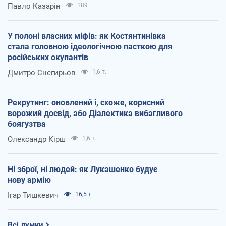
Павло Казарін
189
У полоні власних міфів: як Костянтинівка
стала головною ідеологічною пасткою для
російських окупантів
Дмитро Снєгирьов
1,6 т.
Рекрутинг: оновлений і, схоже, корисний
ворожий досвід, або Діалектика вибагливого
боягузтва
Олександр Кірш
1,6 т.
Ні зброї, ні людей: як Лукашенко будує
нову армію
Ігар Тишкевич
16,5 т.
Всі думки