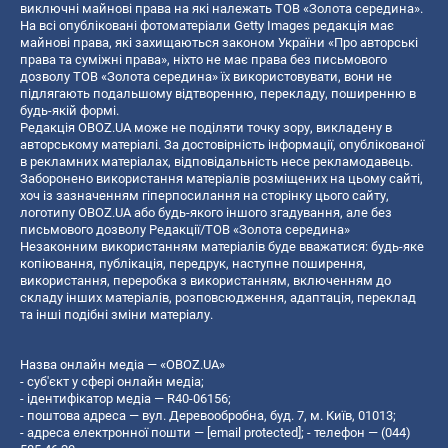
виключні майнові права на які належать ТОВ «Золота середина».
На всі опубліковані фотоматеріали Getty Images редакція має
майнові права, які захищаються законом України «Про авторські
права та суміжні права», ніхто не має права без письмового
дозволу ТОВ «Золота середина» їх використовувати, вони не
підлягають подальшому відтворенню, перекладу, поширенню в
будь-якій формі.
Редакція OBOZ.UA може не поділяти точку зору, викладену в
авторському матеріалі. За достовірність інформації, опублікованої
в рекламних матеріалах, відповідальність несе рекламодавець.
Заборонено використання матеріалів розміщених на цьому сайті,
хоч із зазначенням гіперпосилання на сторінку цього сайту,
логотипу OBOZ.UA або будь-якого іншого згадування, але без
письмового дозволу Редакції/ТОВ «Золота середина»
Незаконним використанням матеріалів буде вважатися: будь-яке
копiювання, публiкацiя, передрук, наступне поширення,
використання, переробка з використанням, включенням до
складу інших матеріалів, розповсюдження, адаптація, переклад
та інші подібні зміни матеріалу.
Назва онлайн медіа — «OBOZ.UA»
- суб'єкт у сфері онлайн медіа;
- ідентифікатор медіа — R40-06156;
- поштова адреса — вул. Деревообробна, буд. 7, м. Київ, 01013;
- адреса електронної пошти —
[email protected]
; - телефон — (044)