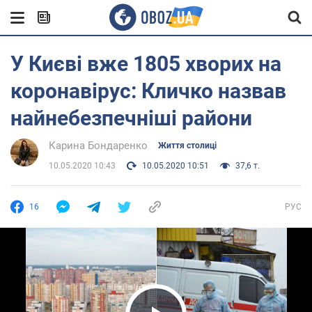
У Києві вже 1805 хворих на
коронавірус: Кличко назвав
найнебезпечніші райони
Карина Бондаренко
Життя столиці
10.05.2020 10:43
10.05.2020 10:51
37,6 т.
16
РУС