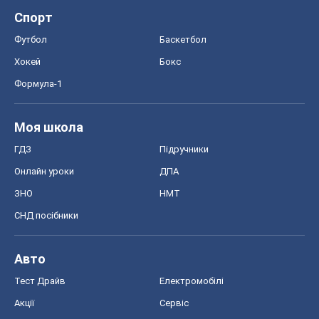
Акції
Сервіс
Food Oboz
Рецепти
Напої
Дієти
Економіка
Ринки та компанії
Макроекономіка
MedOboz
Новини медицини
MAMACLUB
Шоу
Афіша
Плітки