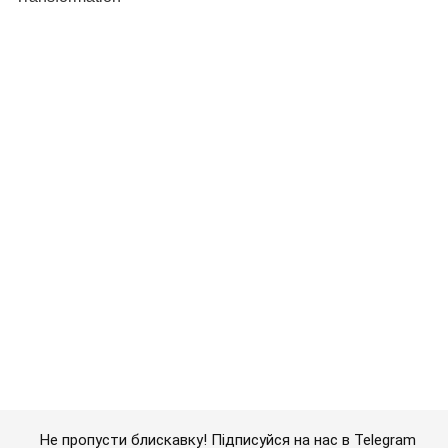
Не пропусти блискавку! Підписуйся на нас в Telegram
Підписатись
Підписатись
Кияни
Життя столиці
У Києві створили...
Важливе