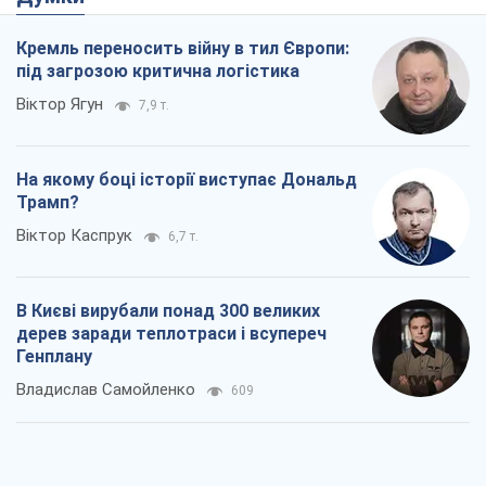
Як атаки Сил оборони України
скоротили експорт російських
нафтопродуктів
Андрій Клименко
1,2 т.
Два супертурніри Магучіх: спортивний
календар осені 2026 року