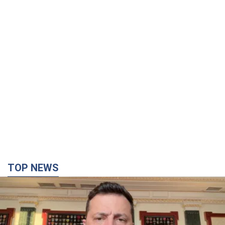
"Захист нашого життя": Зеленський про
антибалістику FREYJA, санкції проти Росії й
підтримку аграріїв. Відео
Європейські партнери долучаються до спільного проєкту
час назад
13,5 т.
"Балістика вбиває людей": Сікорський закликав
обговорити перехоплення ворожих ракет над
Україною
Глава МЗС Польщі закликав до збиття російських ракет над