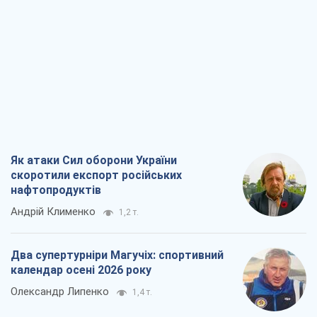
Олександр Липенко
1,4 т.
Ракетний щит і меч України: ставка на
виробництво власних ракет
Кирило Татарінов
1,9 т.
Посмертна "презумпція винуватості":
хто дозволив ТЦК судити загиблих
захисників
Марина Ставнійчук
4,7 т.
Всі думки