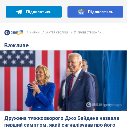
Дружина тяжкохворого Джо Байдена назвала
перший симптом, який сигналізував про його
"агресивний" рак
Спершу лікарі не надали цьому належної уваги
9 часов назад
12,6 т.
Її вбила Росія: померла 13-річна
дівчинка, поранена внаслідок
російської атаки на Сумщину. Фото
Того дня під час російського обстрілу загинули
її брат, вітчим та бабуся
9 часов назад
9,7 т.
Чому в СРСР лікарі носили лише білі
халати
У цьому був як практичний, так і символічний
сенс