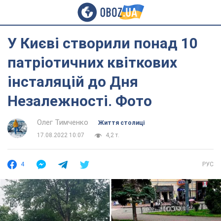
У Києві створили понад 10
патріотичних квіткових
інсталяцій до Дня
Незалежності. Фото
Олег Тимченко
Життя столиці
17.08.2022 10:07
4,2 т.
4
РУС