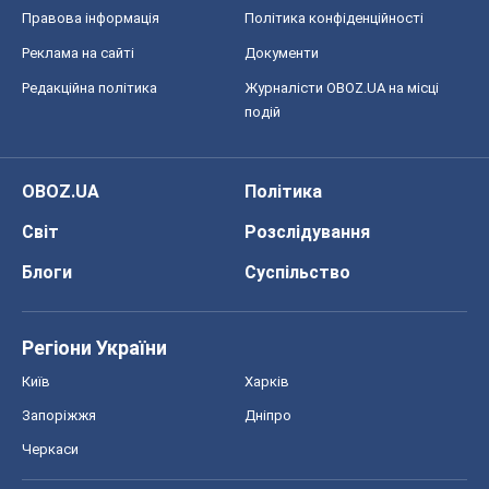
Черкаси
Спорт
Футбол
Баскетбол
Хокей
Бокс
Формула-1
Моя школа
ГДЗ
Підручники
Онлайн уроки
ДПА
ЗНО
НМТ
СНД посібники
Авто
Тест Драйв
Електромобілі