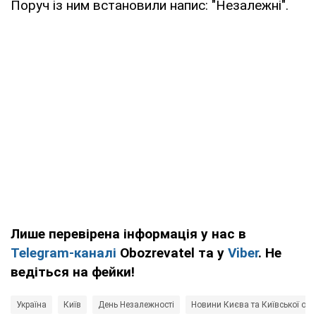
Поруч із ним встановили напис: "Незалежні".
Лише перевірена інформація у нас в
Telegram-каналі
Obozrevatel та у
Viber
. Не
ведіться на фейки!
Україна
Київ
День Незалежності
Новини Києва та Київської обл