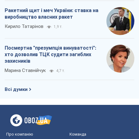
Про компанію
Команда
Правова інформація
Політика конфіденційності
Реклама на сайті
Документи
Редакційна політика
Журналісти OBOZ.UA на місці
подій
OBOZ.UA
Політика
Світ
Розслідування
Блоги
Суспільство
Регіони України
Київ
Харків
Запоріжжя
Дніпро