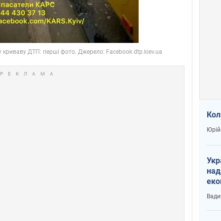
Кол
Юрій
Укр
над
еко
сві
Вади