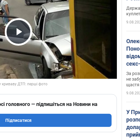
розп
Держа
куплет
9.08.20
Play Video
Олек
Поно
відо
секс
який
За роз
маю
не заб
щастя
9.08.20
сі головного — підпишіться на Новини на
У Пр
розпо
Підписатися
дола
прий