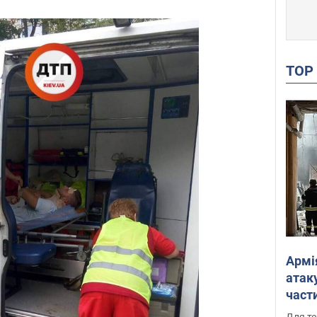
TO
Армі
атаку
части
Фото
Для те