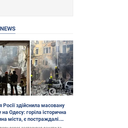
P NEWS
я Росії здійснила масовану
 на Одесу: горіла історична
на міста, є постраждалі.
 та відео
рору ворог застосував ракети та