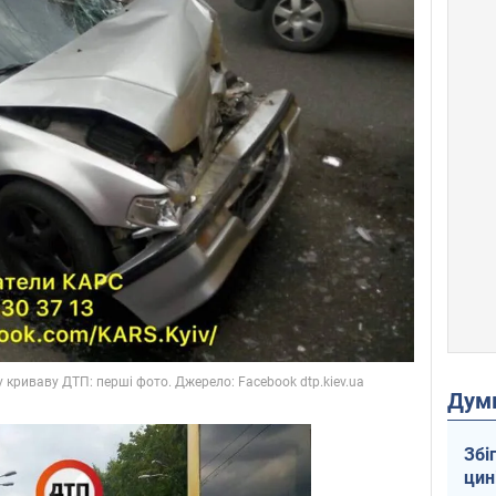
Дум
Збі
цин