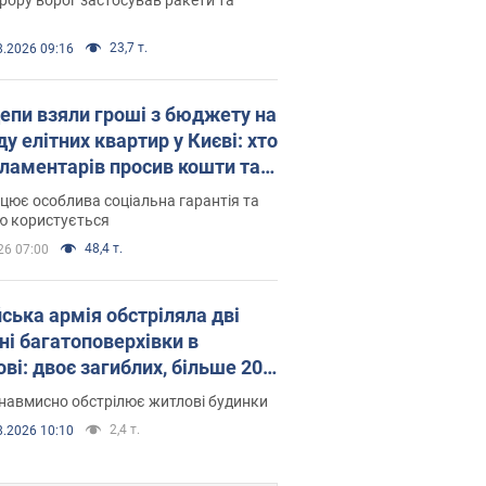
23,7 т.
8.2026 09:16
епи взяли гроші з бюджету на
у елітних квартир у Києві: хто
рламентарів просив кошти та
оселився
цює особлива соціальна гарантія та
ю користується
48,4 т.
26 07:00
йська армія обстріляла дві
ні багатоповерхівки в
ві: двоє загиблих, більше 20
раждалих
навмисно обстрілює житлові будинки
2,4 т.
8.2026 10:10