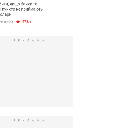
анки такі купюри
ити, якщо банки та
і пункти не приймають
долари
57,8 т.
26 02:20