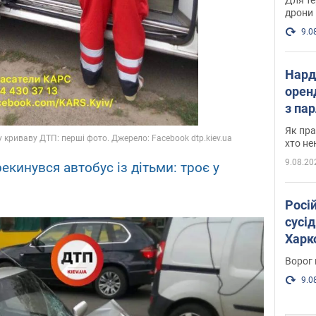
дрони
9.0
Нард
оренд
з па
де п
Як пра
хто не
9.08.20
екинувся автобус із дітьми: троє у
Росі
сусід
Харко
пост
Ворог 
9.0