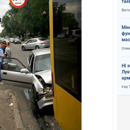
тає
і Пу
Вікт
Мін
фун
мас
Олек
Ні 
Лук
арм
Ігар