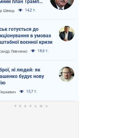
мний план Трампа
тіна?
14,2 т.
ор Швець
ськ готується до
кціонування в умовах
штабної воєнної кризи
18,6 т.
сандр Левченко
зброї, ні людей: як
ашенко будує нову
ію
15,7 т.
 Тишкевич