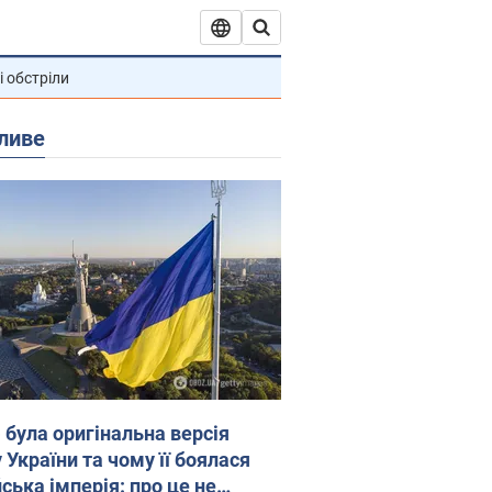
і обстріли
ливе
 була оригінальна версія
 України та чому її боялася
ська імперія: про це не