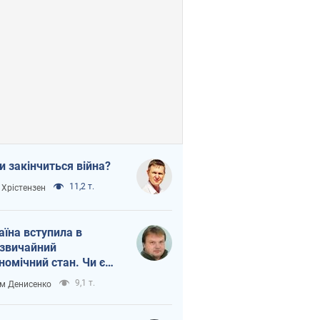
и закінчиться війна?
11,2 т.
 Хрістензен
аїна вступила в
звичайний
номічний стан. Чи є
тло вкінці тунелю?
9,1 т.
м Денисенко