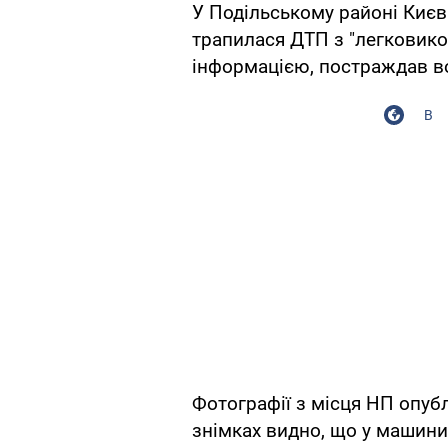
У Подільському районі Києва
трапилася ДТП з "легковико
інформацією, постраждав во
В
Фотографії з місця НП опублі
знімках видно, що у машин