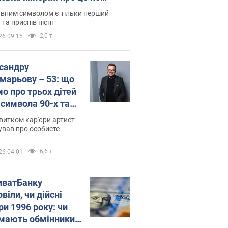
овідають у школі
вним символом є тільки перший
 та приспів пісні
2,0 т.
26 09:15
сандру
марьову – 53: що
мо про трьох дітей
-символа 90-х та
 вигляд вони
витком кар'єри артист
ть
ував про особисте
6,6 т.
26 04:01
иватБанку
віли, чи дійсні
ри 1996 року: чи
мають обмінники