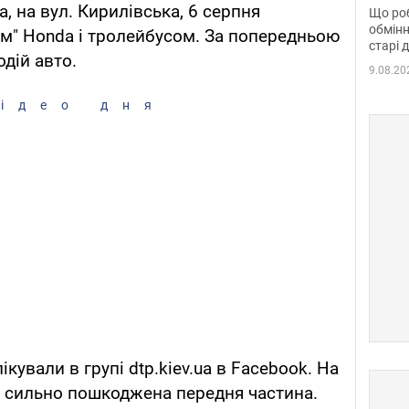
та б
, на вул. Кирилівська, 6 серпня
Що роб
обмінн
м" Honda і тролейбусом. За попередньою
старі 
дій авто.
9.08.20
ідео дня
кували в групі dtp.kiev.ua в Facebook. На
и сильно пошкоджена передня частина.