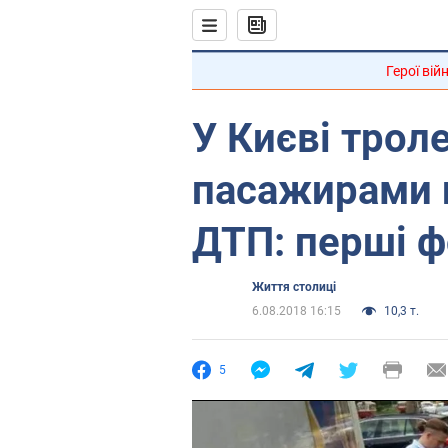
Герої вій
У Києві троле
пасажирами 
ДТП: перші ф
Життя столиці
6.08.2018 16:15
10,3 т.
5