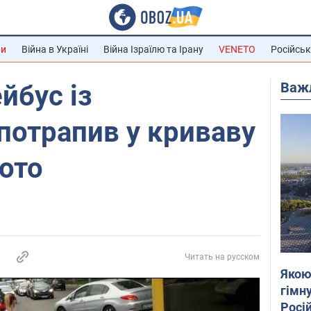
ни
Війна в Україні
Війна Ізраїлю та Ірану
VENETO
Російськ
Важ
йбус із
потрапив у криваву
ото
Читать на русском
Якою
гімну
Росій