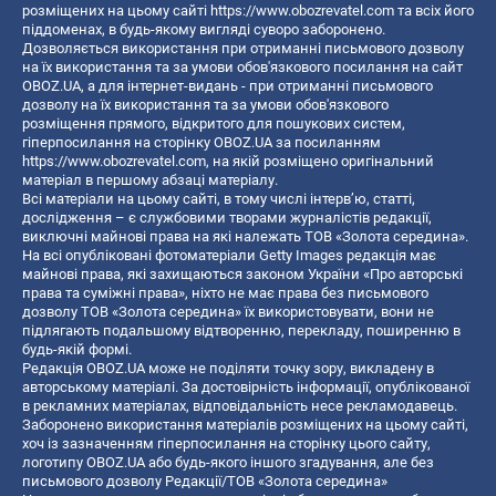
розміщених на цьому сайті
https://www.obozrevatel.com
та всіх його
піддоменах, в будь-якому вигляді суворо заборонено.
Дозволяється використання при отриманні письмового дозволу
на їх використання та за умови обов'язкового посилання на сайт
OBOZ.UA, а для інтернет-видань - при отриманні письмового
дозволу на їх використання та за умови обов'язкового
розміщення прямого, відкритого для пошукових систем,
гіперпосилання на сторінку OBOZ.UA за посиланням
https://www.obozrevatel.com
, на якій розміщено оригінальний
матеріал в першому абзаці матеріалу.
Всі матеріали на цьому сайті, в тому числі інтерв’ю, статті,
дослідження – є службовими творами журналістів редакції,
виключні майнові права на які належать ТОВ «Золота середина».
На всі опубліковані фотоматеріали Getty Images редакція має
майнові права, які захищаються законом України «Про авторські
права та суміжні права», ніхто не має права без письмового
дозволу ТОВ «Золота середина» їх використовувати, вони не
підлягають подальшому відтворенню, перекладу, поширенню в
будь-якій формі.
Редакція OBOZ.UA може не поділяти точку зору, викладену в
авторському матеріалі. За достовірність інформації, опублікованої
в рекламних матеріалах, відповідальність несе рекламодавець.
Заборонено використання матеріалів розміщених на цьому сайті,
хоч із зазначенням гіперпосилання на сторінку цього сайту,
логотипу OBOZ.UA або будь-якого іншого згадування, але без
письмового дозволу Редакції/ТОВ «Золота середина»