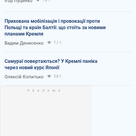
Ігор Луценко
Прихована мобілізація і провокації проти
Польщі та країн Балтії: що стоїть за новими
планами Кремля
Вадим Денисенко
7,1 т.
Самураї повертаються? У Кремлі паніка
через новий курс Японії
Олексій Копитько
3,8 т.