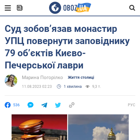
Суд зобов’язав монастир
УПЦ повернути заповіднику
79 об’єктів Києво-
Печерської лаври
Марина Погорілко
Життя столиці
11.08.2023 02:23
1 хвилина
9,3 т.
536
РУС