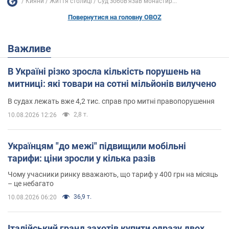
Кияни
Життя столиці
Суд зобов’язав монастир...
Повернутися на головну OBOZ
Важливе
В Україні різко зросла кількість порушень на
митниці: які товари на сотні мільйонів вилучено
В судах лежать вже 4,2 тис. справ про митні правопорушення
2,8 т.
10.08.2026 12:26
Українцям "до межі" підвищили мобільні
тарифи: ціни зросли у кілька разів
Чому учасники ринку вважають, що тариф у 400 грн на місяць
– це небагато
36,9 т.
10.08.2026 06:20
Італійський гранд захотів купити одразу двох