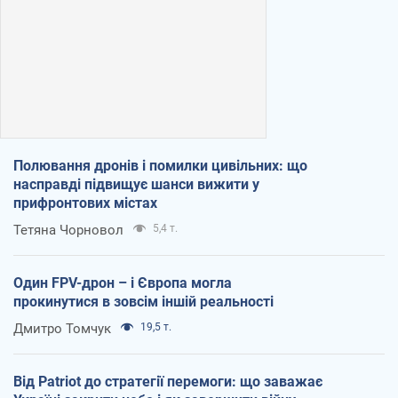
Полювання дронів і помилки цивільних: що
насправді підвищує шанси вижити у
прифронтових містах
Тетяна Чорновол
5,4 т.
Один FPV-дрон – і Європа могла
прокинутися в зовсім іншій реальності
Дмитро Томчук
19,5 т.
Від Patriot до стратегії перемоги: що заважає