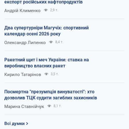
експорт російських нафтопродуктів
Андрій Клименко
2,9 т.
Два супертурніри Магучіх: спортивний
календар осені 2026 року
Олександр Липенко
8,4 т.
Ракетний щит і меч України: ставка на
виробництво власних ракет
Кирило Татарінов
3,5 т.
Посмертна "презумпція винуватості": хто
дозволив ТЦК судити загиблих захисників
Марина Ставнійчук
8,1 т.
Всі думки