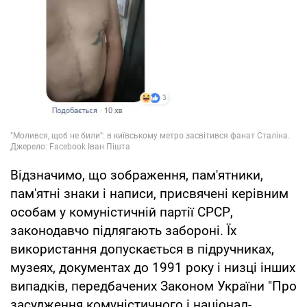
Відзначимо, що зображення, пам'ятники,
пам'ятні знаки і написи, присвячені керівним
особам у комуністичній партії СРСР,
законодавчо підлягають забороні. Їх
використання допускається в підручниках,
музеях, документах до 1991 року і низці інших
випадків, передбачених Законом України "Про
засудження комуністичного і націонал-