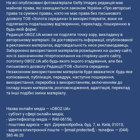
На всі опубліковані фотоматеріали Getty Images редакція має
майнові права, які захищаються законом України «Про авторські
права та суміжні права», ніхто не має права без письмового
дозволу ТОВ «Золота середина» їх використовувати, вони не
підлягають подальшому відтворенню, перекладу, поширенню в
будь-якій формі.
Редакція OBOZ.UA може не поділяти точку зору, викладену в
авторському матеріалі. За достовірність інформації, опублікованої
в рекламних матеріалах, відповідальність несе рекламодавець.
Заборонено використання матеріалів розміщених на цьому сайті,
хоч із зазначенням гіперпосилання на сторінку цього сайту,
логотипу OBOZ.UA або будь-якого іншого згадування, але без
письмового дозволу Редакції/ТОВ «Золота середина»
Незаконним використанням матеріалів буде вважатися: будь-яке
копiювання, публiкацiя, передрук, наступне поширення,
використання, переробка з використанням, включенням до
складу інших матеріалів, розповсюдження, адаптація, переклад
та інші подібні зміни матеріалу.
Назва онлайн медіа — «OBOZ.UA»
- суб'єкт у сфері онлайн медіа;
- ідентифікатор медіа — R40-06156;
- поштова адреса — вул. Деревообробна, буд. 7, м. Київ, 01013;
- адреса електронної пошти —
[email protected]
; - телефон — (044)
585 46 20