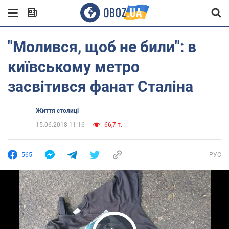
"Молився, щоб не били": в
київському метро
засвітився фанат Сталіна
Життя столиці
15.06.2018 11:16
66,7 т.
565
РУС