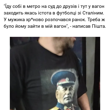
"Їду собі в метро на суд до друзів і тут у вагон
заходить якась істота в футболці зі Сталіним.
У мужика хр*ново розпочався ранок. Треба ж
було йому зайти в мій вагон", - написав Пішта.