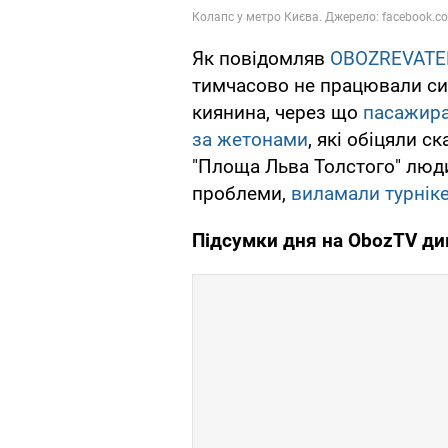
Як повідомляв
OBOZREVATE
тимчасово не працювали сис
киянина, через що
пасажира
за жетонами
, які обіцяли с
"Площа Льва Толстого" люди,
проблеми,
виламали турнік
Підсумки дня на
ObozTV
див