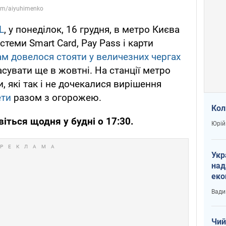
L
, у понеділок, 16 грудня, в метро Києва
теми Smart Card, Pay Pass і карти
м довелося стояти у величезних чергах
касувати ще в жовтні. На станції метро
 які так і не дочекалися вирішення
ети
разом з огорожею.
Кол
іться щодня у будні о 17:30.
Юрій
Укр
над
еко
сві
Вади
Чий