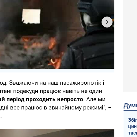
іод. Зважаючи на наш пасажиропотік і
ітені подекуди працює навіть не один
ий період проходить непросто
. Але ми
Дум
дні все працює в звичайному режимі", –
.
Збі
цин
тає