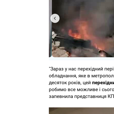
"Зараз у нас перехідний пер
обладнання, яке в метропол
десяток років, цей
перехідн
робимо все можливе і сього
запевнила представниця КП