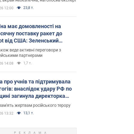
23,8 т.
26 12:00
їна має домовленості на
сячну поставку ракет до
iot від США: Зеленський
рив подробиці
акож веде активні переговори з
ейськими партнерами
1,7 т.
26 14:08
а про учнів та підтримувала
гогів: внаслідок удару РФ по
щині загинула директорка
ького ліцею, її чоловік та онук
пам'ять жертвам російського терору
13,1 т.
26 13:32