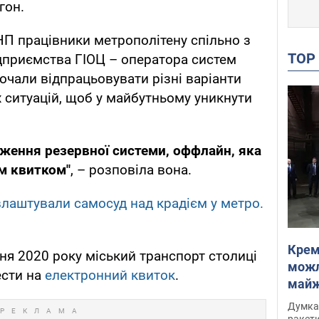
гон.
НП працівники метрополітену спільно з
TO
дприємства ГІОЦ – оператора систем
очали відпрацьовувати різні варіанти
х ситуацій, щоб у майбутньому уникнути
ження резервної системи, оффлайн, яка
м квитком"
, – розповіла вона.
влаштували самосуд над крадієм у метро.
Крем
тня 2020 року міський транспорт столиці
можл
ести на
електронний квиток
.
майже
Інте
Думка,
ракети