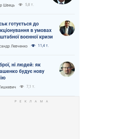
тіна?
5,8 т.
ор Швець
ськ готується до
кціонування в умовах
штабної воєнної кризи
11,4 т.
сандр Левченко
зброї, ні людей: як
ашенко будує нову
ію
7,1 т.
 Тишкевич