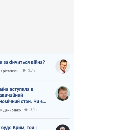
и закінчиться війна?
3,7 т.
 Хрістензен
аїна вступила в
звичайний
номічний стан. Чи є
тло вкінці тунелю?
3,1 т.
м Денисенко
 буде Крим, той і