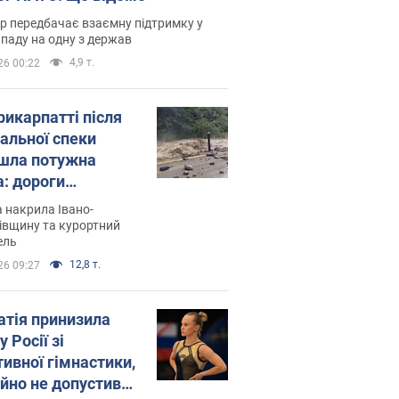
р передбачає взаємну підтримку у
ападу на одну з держав
4,9 т.
26 00:22
рикарпатті після
альної спеки
шла потужна
а: дороги
творились на
 накрила Івано-
. Відео
івщину та курортний
ель
12,8 т.
26 09:27
атія принизила
у Росії зі
тивної гімнастики,
ійно не допустивши