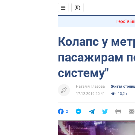
Герої вій
Колапс у мет
пасажирам п
систему"
Наталія Глазова
Життя столиц
17.12.2019 20:41
13,2 т.
2