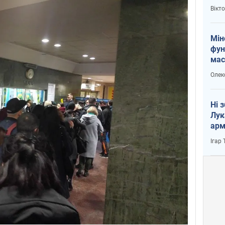
і Пу
Вікт
Мін
фун
мас
Олек
Ні 
Лук
арм
Ігар