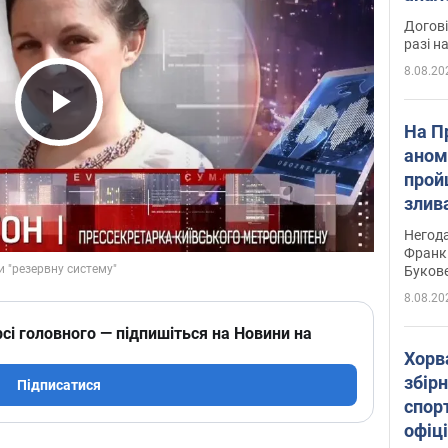
Догові
разі н
8.08.20
Play Video
На П
аном
прой
злив
пере
Негода
річки
Франк
Буков
8.08.20
сі головного — підпишіться на Новини на
Хорв
збірн
Підписатися
спор
офіц