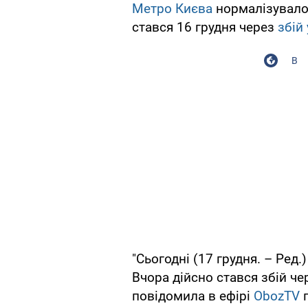
Метро Києва
нормалізувало 
стався 16 грудня через
збій
В
"Сьогодні (17 грудня. – Ред
Вчора дійсно стався збій ч
повідомила в ефірі
ObozTV
п