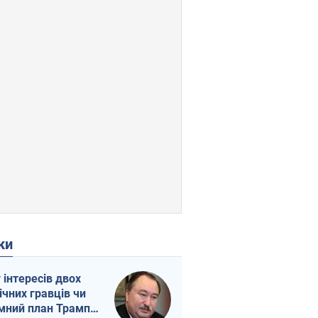
ки
г інтересів двох
ічних гравців чи
мний план Трампа