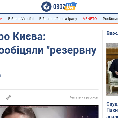
ни
Війна в Україні
Війна Ізраїлю та Ірану
VENETO
Російськ
Важ
ро Києва:
ообіцяли "резервну
і
Читать на русском
Сауд
Паки
анал