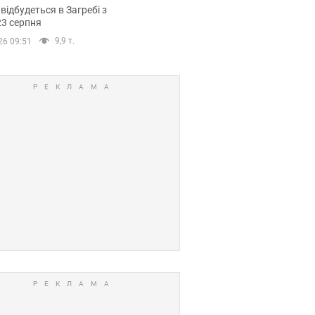
емпіонату Європи
 відбудеться в Загребі з
вних спортсменів
23 серпня
9,9 т.
26 09:51