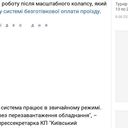
до ч
роботу після масштабного колапсу, який
Турнір
осно
13 по 
 у системі безготівкової оплати проїзду
.
8.08.20
ідео дня
.) система працює в звичайному режимі.
ерез перезавантаження обладнання", –
рессекретарка КП "Київський