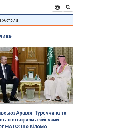
і обстріли
ливе
івська Аравія, Туреччина та
стан створили азійський
ог НАТО: що відомо