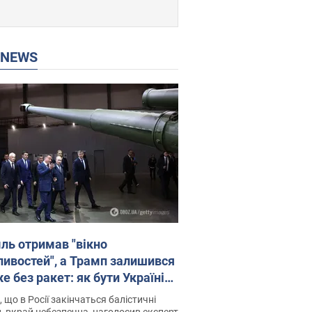
P NEWS
ль отримав "вікно
ивостей", а Трамп залишився
 без ракет: як бути Україні?
рв’ю з Мельником
 що в Росії закінчаться балістичні
, вкрай небезпечна, наголосив експерт