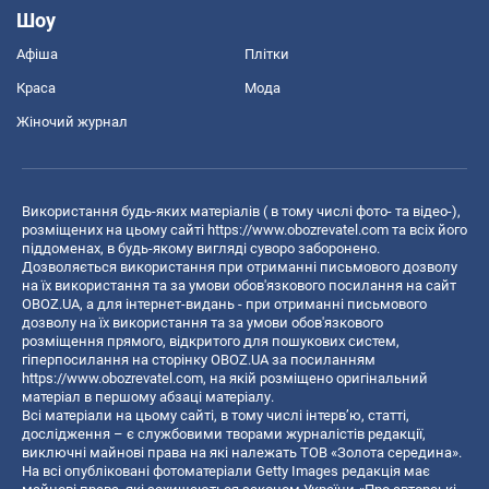
Шоу
Афіша
Плітки
Краса
Мода
Жіночий журнал
Використання будь-яких матеріалів ( в тому числі фото- та відео-),
розміщених на цьому сайті
https://www.obozrevatel.com
та всіх його
піддоменах, в будь-якому вигляді суворо заборонено.
Дозволяється використання при отриманні письмового дозволу
на їх використання та за умови обов'язкового посилання на сайт
OBOZ.UA, а для інтернет-видань - при отриманні письмового
дозволу на їх використання та за умови обов'язкового
розміщення прямого, відкритого для пошукових систем,
гіперпосилання на сторінку OBOZ.UA за посиланням
https://www.obozrevatel.com
, на якій розміщено оригінальний
матеріал в першому абзаці матеріалу.
Всі матеріали на цьому сайті, в тому числі інтерв’ю, статті,
дослідження – є службовими творами журналістів редакції,
виключні майнові права на які належать ТОВ «Золота середина».
На всі опубліковані фотоматеріали Getty Images редакція має