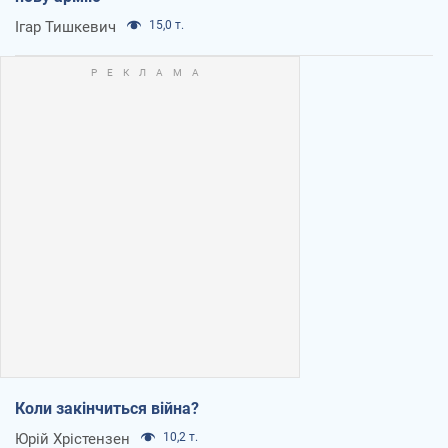
Ігар Тишкевич
15,0 т.
Коли закінчиться війна?
Юрій Хрістензен
10,2 т.