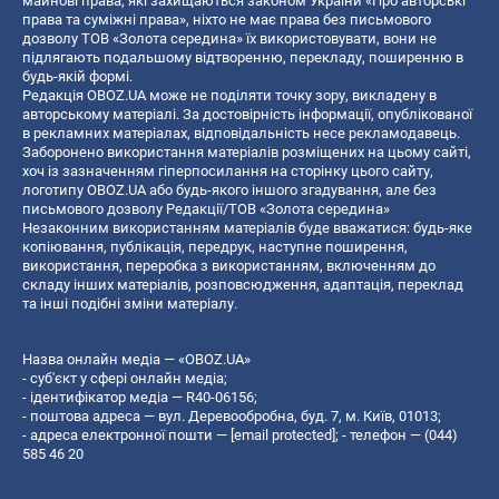
майнові права, які захищаються законом України «Про авторські
права та суміжні права», ніхто не має права без письмового
дозволу ТОВ «Золота середина» їх використовувати, вони не
підлягають подальшому відтворенню, перекладу, поширенню в
будь-якій формі.
Редакція OBOZ.UA може не поділяти точку зору, викладену в
авторському матеріалі. За достовірність інформації, опублікованої
в рекламних матеріалах, відповідальність несе рекламодавець.
Заборонено використання матеріалів розміщених на цьому сайті,
хоч із зазначенням гіперпосилання на сторінку цього сайту,
логотипу OBOZ.UA або будь-якого іншого згадування, але без
письмового дозволу Редакції/ТОВ «Золота середина»
Незаконним використанням матеріалів буде вважатися: будь-яке
копiювання, публiкацiя, передрук, наступне поширення,
використання, переробка з використанням, включенням до
складу інших матеріалів, розповсюдження, адаптація, переклад
та інші подібні зміни матеріалу.
Назва онлайн медіа — «OBOZ.UA»
- суб'єкт у сфері онлайн медіа;
- ідентифікатор медіа — R40-06156;
- поштова адреса — вул. Деревообробна, буд. 7, м. Київ, 01013;
- адреса електронної пошти —
[email protected]
; - телефон — (044)
585 46 20