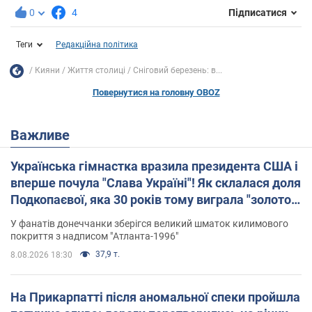
0
4
Підписатися
Теги
Редакційна політика
Кияни
Життя столиці
Сніговий березень: в...
Повернутися на головну OBOZ
Важливе
Українська гімнастка вразила президента США і
вперше почула "Слава Україні"! Як склалася доля
Подкопаєвої, яка 30 років тому виграла "золото"
Олімпіади
У фанатів донеччанки зберігся великий шматок килимового
покриття з надписом "Атланта-1996"
37,9 т.
8.08.2026 18:30
На Прикарпатті після аномальної спеки пройшла