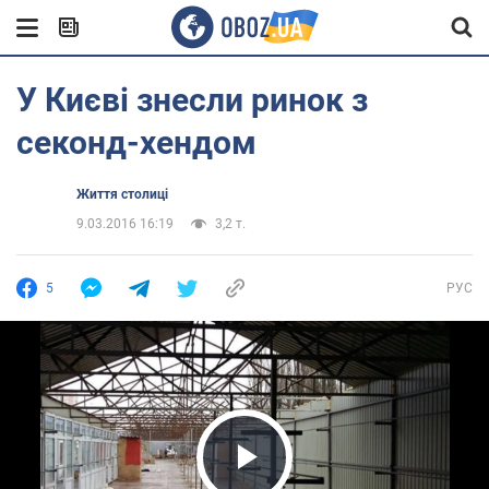
У Києві знесли ринок з
секонд-хендом
Життя столиці
9.03.2016 16:19
3,2 т.
5
РУС