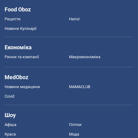
Food Oboz
Рецепти
Напої
Новини Кулінарії
Економіка
Ринки та компанії
Макроекономіка
MedOboz
Новини медицини
MAMACLUB
Covid
Шоу
Афіша
Плітки
Краса
Мода