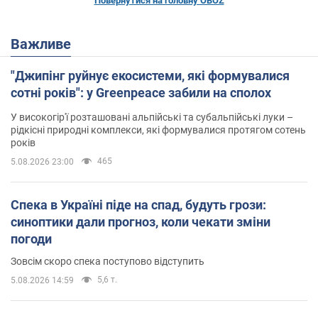
Повернутися на головну OBOZ
Важливе
"Джипінг руйнує екосистеми, які формувалися
сотні років": у Greenpeace забили на сполох
У високогір'ї розташовані альпійські та субальпійські луки –
рідкісні природні комплекси, які формувалися протягом сотень
років
465
5.08.2026 23:00
Спека в Україні піде на спад, будуть грози:
синоптики дали прогноз, коли чекати зміни
погоди
Зовсім скоро спека поступово відступить
5,6 т.
5.08.2026 14:59