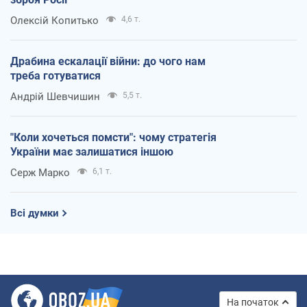
Олексій Копитько
4,6 т.
Драбина ескалації війни: до чого нам
треба готуватися
Андрій Шевчишин
5,5 т.
"Коли хочеться помсти": чому стратегія
України має залишатися іншою
Серж Марко
6,1 т.
Всі думки
На початок