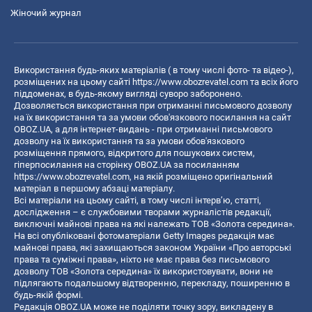
Жіночий журнал
Використання будь-яких матеріалів ( в тому числі фото- та відео-),
розміщених на цьому сайті
https://www.obozrevatel.com
та всіх його
піддоменах, в будь-якому вигляді суворо заборонено.
Дозволяється використання при отриманні письмового дозволу
на їх використання та за умови обов'язкового посилання на сайт
OBOZ.UA, а для інтернет-видань - при отриманні письмового
дозволу на їх використання та за умови обов'язкового
розміщення прямого, відкритого для пошукових систем,
гіперпосилання на сторінку OBOZ.UA за посиланням
https://www.obozrevatel.com
, на якій розміщено оригінальний
матеріал в першому абзаці матеріалу.
Всі матеріали на цьому сайті, в тому числі інтерв’ю, статті,
дослідження – є службовими творами журналістів редакції,
виключні майнові права на які належать ТОВ «Золота середина».
На всі опубліковані фотоматеріали Getty Images редакція має
майнові права, які захищаються законом України «Про авторські
права та суміжні права», ніхто не має права без письмового
дозволу ТОВ «Золота середина» їх використовувати, вони не
підлягають подальшому відтворенню, перекладу, поширенню в
будь-якій формі.
Редакція OBOZ.UA може не поділяти точку зору, викладену в