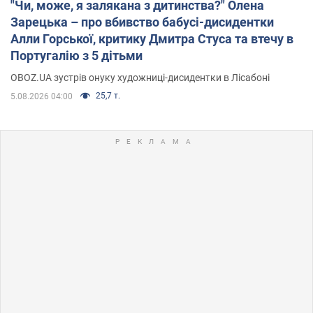
"Чи, може, я залякана з дитинства?" Олена
Зарецька – про вбивство бабусі-дисидентки
Алли Горської, критику Дмитра Стуса та втечу в
Португалію з 5 дітьми
OBOZ.UA зустрів онуку художниці-дисидентки в Лісабоні
25,7 т.
5.08.2026 04:00